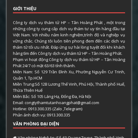
GIỚI THIỆU
Công ty dịch vụ thám tử HP – Tân Hoàng Phát , một trong
những công ty cung cấp dịch vụ thám tư uy tín hàng đầu tại
Việt Nam. Với nhiều năm kinh nghiệm,trình độ và nghiệp vụ
vững chắc. Chúng tôi luôn tiên phong đem đến các dịch vụ
thám tử tối ưu nhất. Đáp ứng sự hài lòng tuyệt đối khi khách
hàng tìm đến Công ty dịch vụ thám tử HP – Tân Hoàng Phát.
Phạm vi hoạt động Công ty dịch vụ thám tử HP – Tân Hoàng
Phát 24/7 có mặt 63/63 tỉnh thành.
Miền Nam: Số 129 Trần Đình Xu, Phường Nguyễn Cư Trinh,
Quận 1, Tp.HCM
Miền Trung:Số 12B Lương Thế Vinh, Phú Hội, Thành phố Huế,
Thừa Thiên Huế
Miền Bắc: Số 105 Láng Hạ, Đống Đa, Hà Nội
Email: congtythamtutanhoangphat@gmail.com
Hotline: 0913.300.335 (Zalo ,Telegram)
Phản ánh dịch vụ: 0913.300.335
VĂN PHÒNG ĐẠI DIỆN
Văn phòng Nghệ An :Số 63 Quang Trung, Thành phố Vinh,