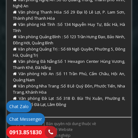
Nghệ An
Văn phòng Thanh Hóa :Số 29 Đại lộ Lê Lợi, P. Lam Sơn,
Thành phố Thanh Hóa
Văn phòng Hà Tĩnh :Số 134 Nguyễn Huy Tự, Bắc Hà, Hà
Tĩnh
Văn phòng Quảng Bình : Số 123 Trần Hưng Đạo, Bảo Ninh,
Đồng Hới, Quảng Bình
Văn phòng Quảng Trị : Số 69 Ngô Quyền, Phường 5, Đông
Hà, Quảng Trị
Văn phòng Đà Nẵng:Số 1 Hexagon Center Hùng Vương,
Thanh Khê, Đà Nẵng
Văn phòng Hội An :Số 11 Trần Phú, Cẩm Châu, Hội An,
Quảng Nam
Văn phòng Nha Trang :Số 8 Lê Quý Đôn, Phước Tiến, Nha
Trang, Khánh Hòa
Văn phòng Đà Lạt :Số 318 Đ. Bùi Thị Xuân, Phường 8,
Thành phố Đà Lạt, Lâm Đồng
Chat Zalo
Chat Messenger
Copyright © 2026 | Bản quyền nội dung thuộc về
ThamTuHue.Com
. Thiết Kế Website
0913.851830