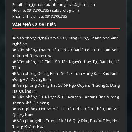
Email: congtythamtutanhoangphat@gmail.com
Hotline: 0913.300.335 (Zalo ,Telegram)
Phản ánh dịch vụ: 0913.300.335
VĂN PHÒNG ĐẠI DIỆN
Văn phòng Nghệ An :Số 63 Quang Trung, Thành phố Vinh,
Nghệ An
Văn phòng Thanh Hóa :Số 29 Đại lộ Lê Lợi, P. Lam Sơn,
Thành phố Thanh Hóa
Văn phòng Hà Tĩnh :Số 134 Nguyễn Huy Tự, Bắc Hà, Hà
Tĩnh
Văn phòng Quảng Bình : Số 123 Trần Hưng Đạo, Bảo Ninh,
Đồng Hới, Quảng Bình
Văn phòng Quảng Trị : Số 69 Ngô Quyền, Phường 5, Đông
Hà, Quảng Trị
Văn phòng Đà Nẵng:Số 1 Hexagon Center Hùng Vương,
Thanh Khê, Đà Nẵng
Văn phòng Hội An :Số 11 Trần Phú, Cẩm Châu, Hội An,
Quảng Nam
Văn phòng Nha Trang :Số 8 Lê Quý Đôn, Phước Tiến, Nha
Trang, Khánh Hòa