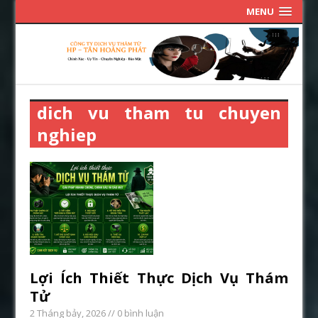
MENU
dich vu tham tu chuyen
nghiep
Lợi Ích Thiết Thực Dịch Vụ Thám
Tử
2 Tháng bảy, 2026
// 0 bình luận