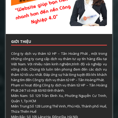
GIỚI THIỆU
Công ty dịch vụ thám tử HP – Tân Hoàng Phát , một trong
những công ty cung cấp dịch vụ thám tư uy tín hàng đầu tại
Việt Nam. Với nhiều năm kinh nghiệm,trình độ và nghiệp vụ
vững chắc. Chúng tôi luôn tiên phong đem đến các dịch vụ
thám tử tối ưu nhất. Đáp ứng sự hài lòng tuyệt đối khi khách
hàng tìm đến Công ty dịch vụ thám tử HP – Tân Hoàng Phát.
Phạm vi hoạt động Công ty dịch vụ thám tử HP – Tân Hoàng
Phát 24/7 có mặt 63/63 tỉnh thành.
Miền Nam: Số 129 Trần Đình Xu, Phường Nguyễn Cư Trinh,
Quận 1, Tp.HCM
Miền Trung:Số 12B Lương Thế Vinh, Phú Hội, Thành phố Huế,
Thừa Thiên Huế
Miền Bắc: Số 105 Láng Hạ, Đống Đa, Hà Nội