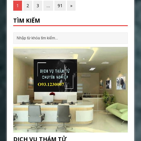
1
2
3
…
91
»
TÌM KIẾM
DỊCH VỤ THÁM TỬ