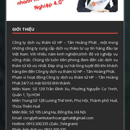
GIỚI THIỆU
Công ty dịch vụ thám tử HP – Tân Hoàng Phát , một trong
những công ty cung cấp dịch vụ thám tư uy tín hàng đầu tại
Việt Nam. Với nhiều năm kinh nghiệm,trình độ và nghiệp vụ
vững chắc. Chúng tôi luôn tiên phong đem đến các dịch vụ
thám tử tối ưu nhất. Đáp ứng sự hài lòng tuyệt đối khi khách
hàng tìm đến Công ty dịch vụ thám tử HP – Tân Hoàng Phát.
Phạm vi hoạt động Công ty dịch vụ thám tử HP – Tân Hoàng
Phát 24/7 có mặt 63/63 tỉnh thành.
Miền Nam: Số 129 Trần Đình Xu, Phường Nguyễn Cư Trinh,
Quận 1, Tp.HCM
Miền Trung:Số 12B Lương Thế Vinh, Phú Hội, Thành phố Huế,
Thừa Thiên Huế
Miền Bắc: Số 105 Láng Hạ, Đống Đa, Hà Nội
Email: congtythamtutanhoangphat@gmail.com
Hotline: 0913.300.335 (Zalo ,Telegram)
Phản ánh dịch vụ: 0913.300.335