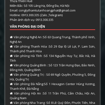
Thừa Thiên Huế
Miền Bắc: Số 105 Láng Hạ, Đống Đa, Hà Nội
Email: congtythamtutanhoangphat@gmail.com
Hotline: 0913.300.335 (Zalo ,Telegram)
Phản ánh dịch vụ: 0913.300.335
VĂN PHÒNG ĐẠI DIỆN
Văn phòng Nghệ An :Số 63 Quang Trung, Thành phố Vinh,
Nghệ An
Văn phòng Thanh Hóa :Số 29 Đại lộ Lê Lợi, P. Lam Sơn,
Thành phố Thanh Hóa
Văn phòng Hà Tĩnh :Số 134 Nguyễn Huy Tự, Bắc Hà, Hà
Tĩnh
Văn phòng Quảng Bình : Số 123 Trần Hưng Đạo, Bảo Ninh,
Đồng Hới, Quảng Bình
Văn phòng Quảng Trị : Số 69 Ngô Quyền, Phường 5, Đông
Hà, Quảng Trị
Văn phòng Đà Nẵng:Số 1 Hexagon Center Hùng Vương,
Thanh Khê, Đà Nẵng
Văn phòng Hội An :Số 11 Trần Phú, Cẩm Châu, Hội An,
Quảng Nam
Văn phòng Nha Trang :Số 8 Lê Quý Đôn, Phước Tiến, Nha