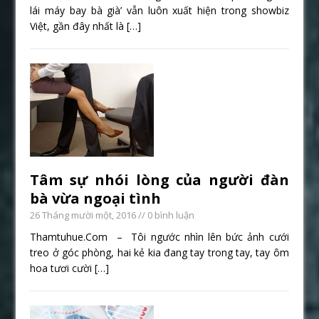
lái máy bay bà già’ vẫn luôn xuất hiện trong showbiz
Việt, gần đây nhất là
[…]
Tâm sự nhói lòng của người đàn
bà vừa ngoại tình
26 Tháng mười một, 2016
// 0 bình luận
Thamtuhue.Com – Tôi ngước nhìn lên bức ảnh cưới
treo ở góc phòng, hai kẻ kia đang tay trong tay, tay ôm
hoa tươi cười
[…]