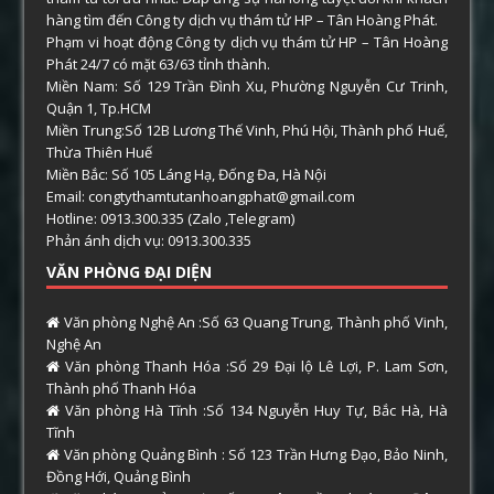
hàng tìm đến Công ty dịch vụ thám tử HP – Tân Hoàng Phát.
Phạm vi hoạt động Công ty dịch vụ thám tử HP – Tân Hoàng
Phát 24/7 có mặt 63/63 tỉnh thành.
Miền Nam: Số 129 Trần Đình Xu, Phường Nguyễn Cư Trinh,
Quận 1, Tp.HCM
Miền Trung:Số 12B Lương Thế Vinh, Phú Hội, Thành phố Huế,
Thừa Thiên Huế
Miền Bắc: Số 105 Láng Hạ, Đống Đa, Hà Nội
Email: congtythamtutanhoangphat@gmail.com
Hotline: 0913.300.335 (Zalo ,Telegram)
Phản ánh dịch vụ: 0913.300.335
VĂN PHÒNG ĐẠI DIỆN
Văn phòng Nghệ An :Số 63 Quang Trung, Thành phố Vinh,
Nghệ An
Văn phòng Thanh Hóa :Số 29 Đại lộ Lê Lợi, P. Lam Sơn,
Thành phố Thanh Hóa
Văn phòng Hà Tĩnh :Số 134 Nguyễn Huy Tự, Bắc Hà, Hà
Tĩnh
Văn phòng Quảng Bình : Số 123 Trần Hưng Đạo, Bảo Ninh,
Đồng Hới, Quảng Bình