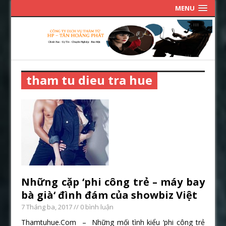
MENU
tham tu dieu tra hue
Những cặp ‘phi công trẻ – máy bay
bà già‘ đình đám của showbiz Việt
7 Tháng ba, 2017
// 0 bình luận
Thamtuhue.Com – Những mối tình kiểu ‘phi công trẻ