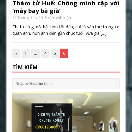
Thám tử Huế: Chồng mình cặp với
‘máy bay bà già’
11 Tháng chín, 2015
// 0 bình luận
Chị ta có gì nổi bật hơn tôi đâu, chỉ là văn thư trong cơ
quan anh, hơn anh đến gần chục tuổi, vừa già
[…]
«
1
…
4
5
6
TÌM KIẾM