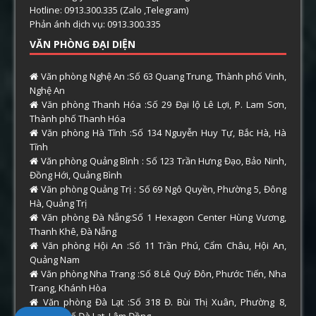
Hotline: 0913.300.335 (Zalo ,Telegram)
Phản ánh dịch vụ: 0913.300.335
VĂN PHÒNG ĐẠI DIỆN
Văn phòng Nghệ An :Số 63 Quang Trung, Thành phố Vinh,
Nghệ An
Văn phòng Thanh Hóa :Số 29 Đại lộ Lê Lợi, P. Lam Sơn,
Thành phố Thanh Hóa
Văn phòng Hà Tĩnh :Số 134 Nguyễn Huy Tự, Bắc Hà, Hà
Tĩnh
Văn phòng Quảng Bình : Số 123 Trần Hưng Đạo, Bảo Ninh,
Đồng Hới, Quảng Bình
Văn phòng Quảng Trị : Số 69 Ngô Quyền, Phường 5, Đông
Hà, Quảng Trị
Văn phòng Đà Nẵng:Số 1 Hexagon Center Hùng Vương,
Thanh Khê, Đà Nẵng
Văn phòng Hội An :Số 11 Trần Phú, Cẩm Châu, Hội An,
Quảng Nam
Văn phòng Nha Trang :Số 8 Lê Quý Đôn, Phước Tiến, Nha
Trang, Khánh Hòa
Văn phòng Đà Lạt :Số 318 Đ. Bùi Thị Xuân, Phường 8,
Thành phố Đà Lạt, Lâm Đồng