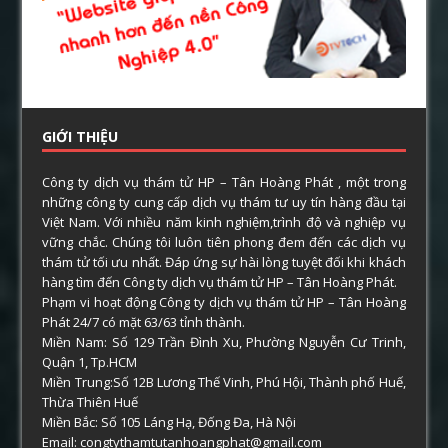
GIỚI THIỆU
Công ty dịch vụ thám tử HP – Tân Hoàng Phát , một trong
những công ty cung cấp dịch vụ thám tư uy tín hàng đầu tại
Việt Nam. Với nhiều năm kinh nghiệm,trình độ và nghiệp vụ
vững chắc. Chúng tôi luôn tiên phong đem đến các dịch vụ
thám tử tối ưu nhất. Đáp ứng sự hài lòng tuyệt đối khi khách
hàng tìm đến Công ty dịch vụ thám tử HP – Tân Hoàng Phát.
Phạm vi hoạt động Công ty dịch vụ thám tử HP – Tân Hoàng
Phát 24/7 có mặt 63/63 tỉnh thành.
Miền Nam: Số 129 Trần Đình Xu, Phường Nguyễn Cư Trinh,
Quận 1, Tp.HCM
Miền Trung:Số 12B Lương Thế Vinh, Phú Hội, Thành phố Huế,
Thừa Thiên Huế
Miền Bắc: Số 105 Láng Hạ, Đống Đa, Hà Nội
Email: congtythamtutanhoangphat@gmail.com