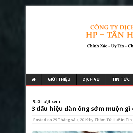
GIỚI THIỆU
DỊCH VỤ
TIN TỨC
950 Lượt xem
3 dấu hiệu đàn ông sớm muộn gì 
Posted on
29 Tháng sáu, 2019
by
Thám Tử Huế
in
Tin