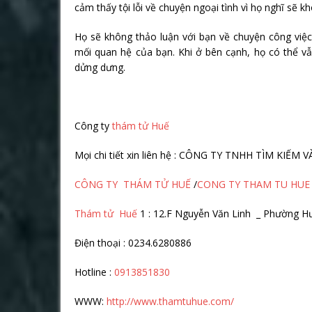
cảm thấy tội lỗi về chuyện ngoại tình vì họ nghĩ sẽ k
Họ sẽ không thảo luận với bạn về chuyện công việ
mối quan hệ của bạn. Khi ở bên cạnh, họ có thể v
dửng dưng.
Công ty
thám tử Huế
Mọi chi tiết xin liên hệ : CÔNG TY TNHH TÌM KIẾ
CÔNG TY THÁM TỬ HUẾ
/
CONG TY THAM TU HUE
Thám tử Huế
1 : 12.F Nguyễn Văn Linh _ Phường H
Điện thoại : 0234.6280886
Hotline :
0913851830
WWW:
http://www.thamtuhue.com/