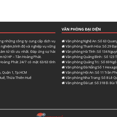
VĂN PHÒNG ĐẠI DIỆN
ong những công ty cung cấp dịch vụ
Văn phòng Nghệ An :Số 63 Quang
h nghiệm,trình độ và nghiệp vụ vững
Văn phòng Thanh Hóa :Số 29 Đại 
hám tử tối ưu nhất. Đáp ứng sự hài
Văn phòng Hà Tĩnh :Số 134 Nguyễ
hám tử HP – Tân Hoàng Phát.
Văn phòng Quảng Bình : Số 123 T
Hoàng Phát 24/7 có mặt 63/63 tỉnh
Văn phòng Quảng Trị : Số 69 Ngô
Văn phòng Đà Nẵng:Số 1 Hexago
h, Quận 1, Tp.HCM
Văn phòng Hội An :Số 11 Trần P
Huế, Thừa Thiên Huế
Văn phòng Nha Trang :Số 8 Lê Q
Văn phòng Đà Lạt :Số 318 Đ. Bùi