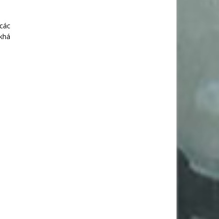
 các
khá