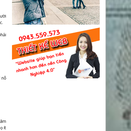
gười
c.
hải
ừ nỗ
 xâm
ọ ít