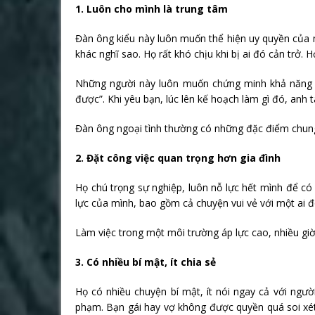
1. Luôn cho mình là trung tâm
Đàn ông kiểu này luôn muốn thể hiện uy quyền của 
khác nghĩ sao. Họ rất khó chịu khi bị ai đó cản trở.
Những người này luôn muốn chứng minh khả năng h
được”. Khi yêu bạn, lúc lên kế hoạch làm gì đó, anh t
Đàn ông ngoại tình thường có những đặc điểm chung 
2. Đặt công việc quan trọng hơn gia đình
Họ chú trọng sự nghiệp, luôn nỗ lực hết mình để có
lực của mình, bao gồm cả chuyện vui vẻ với một ai đ
Làm việc trong một môi trường áp lực cao, nhiều giờ 
3. Có nhiều bí mật, ít chia sẻ
Họ có nhiều chuyện bí mật, ít nói ngay cả với ngư
phạm. Bạn gái hay vợ không được quyền quá soi xét 