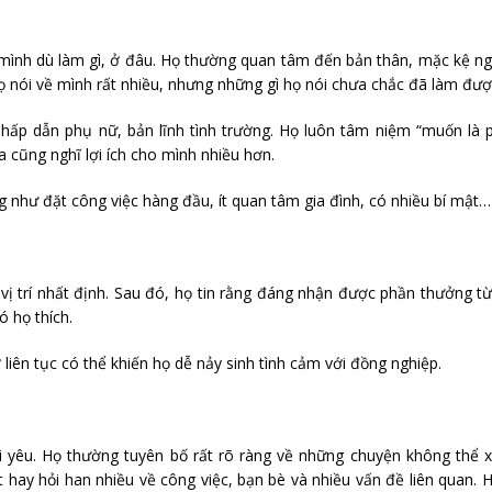
mình dù làm gì, ở đâu. Họ thường quan tâm đến bản thân, mặc kệ n
 Họ nói về mình rất nhiều, nhưng những gì họ nói chưa chắc đã làm đượ
ấp dẫn phụ nữ, bản lĩnh tình trường. Họ luôn tâm niệm “muốn là p
a cũng nghĩ lợi ích cho mình nhiều hơn.
như đặt công việc hàng đầu, ít quan tâm gia đình, có nhiều bí mật…
 vị trí nhất định. Sau đó, họ tin rằng đáng nhận được phần thưởng t
ó họ thích.
liên tục có thể khiến họ dễ nảy sinh tình cảm với đồng nghiệp.
ời yêu. Họ thường tuyên bố rất rõ ràng về những chuyện không thể
hay hỏi han nhiều về công việc, bạn bè và nhiều vấn đề liên quan. H