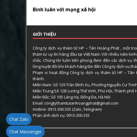
Bình luân với mạng xã hội
GIỚI THIỆU
Công ty dịch vụ thám tử HP – Tân Hoàng Phát , một tr
thám tư uy tín hàng đầu tại Việt Nam. Với nhiều năm kin
chắc. Chúng tôi luôn tiên phong đem đến các dịch vụ t
lòng tuyệt đối khi khách hàng tìm đến Công ty dịch vụ t
Phạm vi hoạt động Công ty dịch vụ thám tử HP – Tân 
thành.
Miền Nam: Số 129 Trần Đình Xu, Phường Nguyễn Cư Trin
Miền Trung:Số 12B Lương Thế Vinh, Phú Hội, Thành phố 
Miền Bắc: Số 105 Láng Hạ, Đống Đa, Hà Nội
Email: congtythamtutanhoangphat@gmail.com
Hotline: 0913.300.335 (Zalo ,Telegram)
Phản ánh dịch vụ: 0913.300.335
Chat Zalo
Chat Messenger