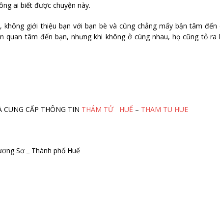
hông ai biết được chuyện này.
c, không giới thiệu bạn với bạn bè và cũng chẳng mấy bận tâm đến
ẫn quan tâm đến bạn, nhưng khi không ở cùng nhau, họ cũng tỏ ra 
M VÀ CUNG CẤP THÔNG TIN
THÁM TỬ HUẾ
–
THAM TU HUE
ương Sơ _ Thành phố Huế