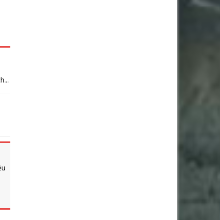
...
ều