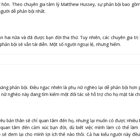
ly hôn. Theo chuyên gia tâm lý Matthew Hussey, sự phản bội bao gồ
người dễ phản bội nhất.
n hai nữa và đã được bạn đời tha thứ. Tuy nhiên, các chuyên gia trị 
hản bội sẽ vẫn tái diễn. Một số người ngoại lệ, nhưng hiếm.
ăng phản bội. Điều ngạc nhiên là phụ nữ nghèo lại dễ phản bội hơn
 nữ nghèo này đang tìm kiếm một đối tác sẽ hỗ trợ cho họ mặt tài ch
êu bản thân sẽ chỉ quan tâm đến họ, nhưng lại muốn có được nhiều 
 quan tâm đến cảm xúc bạn đời, dù biết việc mình làm có thể làm 
sẽ đem lại cho mình lợi ích thế nào thôi. Cả hai kiểu người này đề