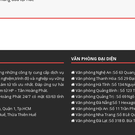
VĂN PHÒNG ĐẠI DIỆN
ong những công ty cung cấp dịch vụ
Văn phòng Nghệ An :Số 63 Quang
h nghiệm,trình độ và nghiệp vụ vững
Văn phòng Thanh Hóa :Số 29 Đại 
hám tử tối ưu nhất. Đáp ứng sự hài
Văn phòng Hà Tĩnh :Số 134 Nguyễ
hám tử HP – Tân Hoàng Phát.
Văn phòng Quảng Bình : Số 123 T
Hoàng Phát 24/7 có mặt 63/63 tỉnh
Văn phòng Quảng Trị : Số 69 Ngô
Văn phòng Đà Nẵng:Số 1 Hexago
h, Quận 1, Tp.HCM
Văn phòng Hội An :Số 11 Trần P
Huế, Thừa Thiên Huế
Văn phòng Nha Trang :Số 8 Lê Q
Văn phòng Đà Lạt :Số 318 Đ. Bùi