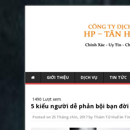
GIỚI THIỆU
DỊCH VỤ
TIN TỨC
1490 Lượt xem
5 kiểu người dễ phản bội bạn đời
Posted on
25 Tháng chín, 2017
by
Thám Tử Huế
in
Tin