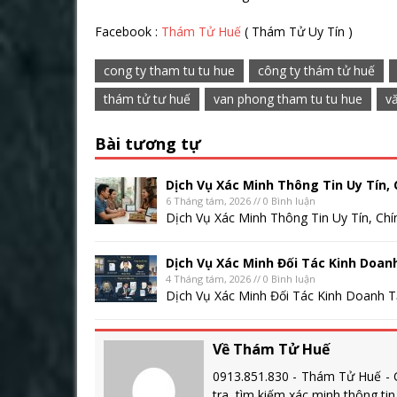
Facebook :
Thám Tử Huế
( Thám Tử Uy Tín )
cong ty tham tu tu hue
công ty thám tử huế
thám tử tư huế
van phong tham tu tu hue
v
Bài tương tự
Dịch Vụ Xác Minh Thông Tin Uy Tín, 
6 Tháng tám, 2026 // 0 Bình luận
Dịch Vụ Xác Minh Thông Tin Uy Tín, Chí
Dịch Vụ Xác Minh Đối Tác Kinh Doan
4 Tháng tám, 2026 // 0 Bình luận
Dịch Vụ Xác Minh Đối Tác Kinh Doanh Tạ
Về Thám Tử Huế
0913.851.830 - Thám Tử Huế - C
tra, tìm kiếm xác minh thông ti