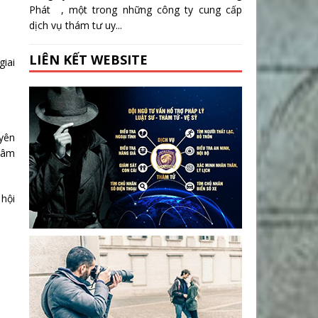
Phát , một trong những công ty cung cấp
dịch vụ thám tư uy...
LIÊN KẾT WEBSITE
giai
uyên
 tâm
 hội