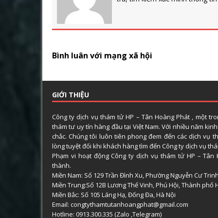
Bình luân với mạng xã hội
GIỚI THIỆU
Công ty dịch vụ thám tử HP – Tân Hoàng Phát , một tr
thám tư uy tín hàng đầu tại Việt Nam. Với nhiều năm kin
chắc. Chúng tôi luôn tiên phong đem đến các dịch vụ t
lòng tuyệt đối khi khách hàng tìm đến Công ty dịch vụ t
Phạm vi hoạt động Công ty dịch vụ thám tử HP – Tân 
thành.
Miền Nam: Số 129 Trần Đình Xu, Phường Nguyễn Cư Trin
Miền Trung:Số 12B Lương Thế Vinh, Phú Hội, Thành phố 
Miền Bắc: Số 105 Láng Hạ, Đống Đa, Hà Nội
Email: congtythamtutanhoangphat@gmail.com
Hotline: 0913.300.335 (Zalo ,Telegram)