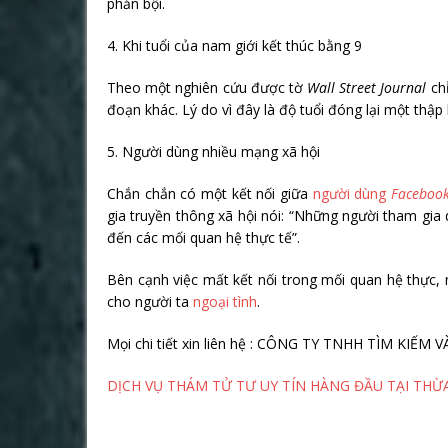
phản bội.
4. Khi tuổi của nam giới kết thúc bằng 9
Theo một nghiên cứu được tờ
Wall Street Journal
chỉ
đoạn khác. Lý do vì đây là độ tuổi đóng lại một thập
5. Người dùng nhiều mạng xã hội
Chắn chắn có một kết nối giữa
người dùng
Faceboo
gia truyền thông xã hội nói: “Những người tham gia
đến các mối quan hệ thực tế”.
Bên cạnh việc mất kết nối trong mối quan hệ thực,
cho người ta
ngoại tình
.
Mọi chi tiết xin liên hệ : CÔNG TY TNHH TÌM KIẾ
DỊCH VỤ THÁM TỬ TƯ UY TÍN HÀNG ĐẦU TẠI THỪA