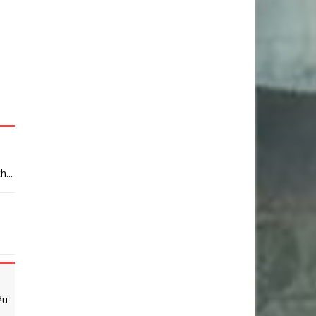
...
ều