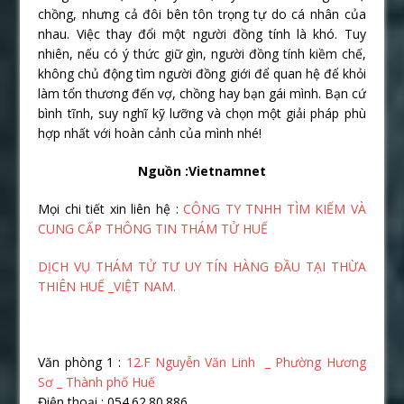
chồng, nhưng cả đôi bên tôn trọng tự do cá nhân của
nhau. Việc thay đổi một người đồng tính là khó. Tuy
nhiên, nếu có ý thức giữ gìn, người đồng tính kiềm chế,
không chủ động tìm người đồng giới để quan hệ để khỏi
làm tổn thương đến vợ, chồng hay bạn gái mình. Bạn cứ
bình tĩnh, suy nghĩ kỹ lưỡng và chọn một giải pháp phù
hợp nhất với hoàn cảnh của mình nhé!
Nguồn :Vietnamnet
Mọi chi tiết xin liên hệ :
CÔNG TY TNHH TÌM KIẾM VÀ
CUNG CẤP THÔNG TIN THÁM TỬ HUẾ
DỊCH VỤ THÁM TỬ TƯ UY TÍN HÀNG ĐẦU TẠI THỪA
THIÊN HUẾ _VIỆT NAM.
Văn phòng 1 :
12.F Nguyễn Văn Linh _ Phường Hương
Sơ _ Thành phố Huế
Điện thoại : 054.62.80.886