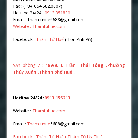
Fax : (+84_054.682.0007)
Hottline 24/24 :
0913.851830
Email : Thamtuhue6688@gmail.com
Website : Thamtuhue.com
Facebook :
Thám Tử Huế
( Tôn Anh Vũ)
Văn phòng 2 :
189/9. L Trần Thái Tông ,Phường
Thủy Xuân ,Thành phố Huế .
Hotline 24/24 :
0913.155213
Website :
Thamtuhue.com
Email :
Thamtuhue
6688@gmail.com
Facebook : Thám Tử Huế ( Thám Tử Uy Tín )