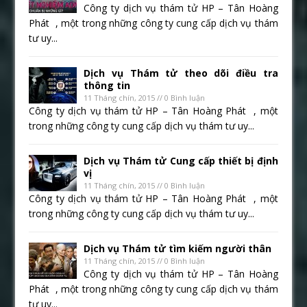
Công ty dịch vụ thám tử HP – Tân Hoàng
Phát , một trong những công ty cung cấp dịch vụ thám
tư uy...
Dịch vụ Thám tử theo dõi điều tra
thông tin
11 Tháng chín, 2015 // 0 Bình luận
Công ty dịch vụ thám tử HP – Tân Hoàng Phát , một
trong những công ty cung cấp dịch vụ thám tư uy...
Dịch vụ Thám tử Cung cấp thiết bị định
vị
11 Tháng chín, 2015 // 0 Bình luận
Công ty dịch vụ thám tử HP – Tân Hoàng Phát , một
trong những công ty cung cấp dịch vụ thám tư uy...
Dịch vụ Thám tử tìm kiếm người thân
11 Tháng chín, 2015 // 0 Bình luận
Công ty dịch vụ thám tử HP – Tân Hoàng
Phát , một trong những công ty cung cấp dịch vụ thám
tư uy...