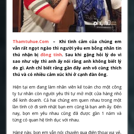
Thamtuhue.Com
– Khi tình cảm của chúng em
vẫn rất ngọt ngào thì người yêu em bỗng nhắn tin
thú nhận bị
đồng tính
. Sau khi gặng hỏi lý do vì
sao như vậy thì anh ấy nói rằng anh không biết lý
do gì. Anh chỉ biết rằng gần đây anh vô cùng thích
thú và có nhiều cảm xúc khi ở cạnh đàn ông.
Hiện tại em đang làm nhân viên kế toán cho một công
ty tư nhân còn người yêu thì tự mở một cửa hàng nhỏ
để kinh doanh. Cả hai chúng em quen nhau trong một
lần tình cờ đi sinh nhật bạn em cũng là bạn anh ấy. Đến
nay, bọn em yêu nhau cũng đã được gần 1 năm và
từng có quan hệ tình dục với nhau.
Hàng này, bọn em vẫn nói chuyện qua điện thoại vui vẻ,