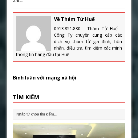
Xác...
Về Thám Tử Huế
0913.851.830 - Thám Tử Huế -
Công Ty chuyên cung cấp các
dịch vụ thám tử gia đình, hôn
nhân, điều tra, tìm kiếm xác minh
thông tin hàng đầu tại Huế
Bình luân với mạng xã hội
TÌM KIẾM