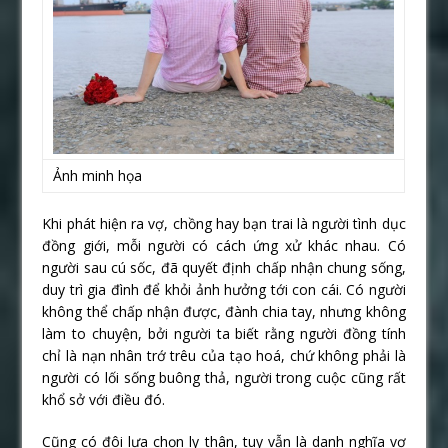
Ảnh minh họa
Khi phát hiện ra vợ, chồng hay bạn trai là người tình dục
đồng giới, mỗi người có cách ứng xử khác nhau. Có
người sau cú sốc, đã quyết định chấp nhận chung sống,
duy trì gia đình để khỏi ảnh hưởng tới con cái. Có người
không thể chấp nhận được, đành chia tay, nhưng không
làm to chuyện, bởi người ta biết rằng người đồng tính
chỉ là nạn nhân trớ trêu của tạo hoá, chứ không phải là
người có lối sống buông thả, người trong cuộc cũng rất
khổ sở với điều đó.
Cũng có đôi lựa chọn ly thân, tuy vẫn là danh nghĩa vợ