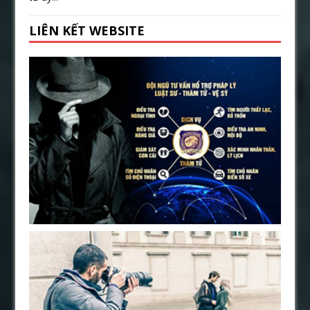
LIÊN KẾT WEBSITE