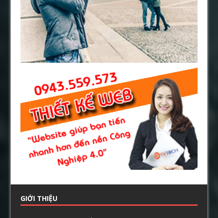
GIỚI THIỆU