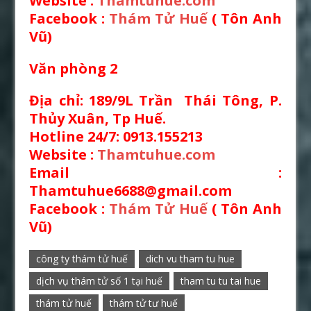
Website :
Thamtuhue.com
Facebook :
Thám Tử Huế
( Tôn Anh
Vũ)
Văn phòng 2
Địa chỉ
:
189/9L Trần Thái Tông, P.
Thủy Xuân, Tp Huế.
Hotline 24/7: 0913.155213
Website :
Thamtuhue.com
Email :
Thamtuhue6688@gmail.com
Facebook :
Thám Tử Huế
( Tôn Anh
Vũ)
công ty thám tử huế
dich vu tham tu hue
dịch vụ thám tử số 1 tại huế
tham tu tu tai hue
thám tử huế
thám tử tư huế