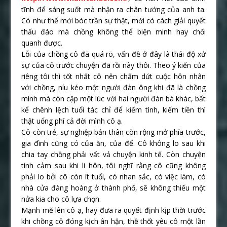
tĩnh để sáng suốt mà nhận ra chân tướng của anh ta.
Có như thế mới bóc trần sự thật, mới có cách giải quyết
thấu đáo mà chồng không thể biện minh hay chối
quanh được.
Lỗi của chồng cô đã quá rõ, vấn đề ở đây là thái độ xử
sự của cô trước chuyện đã rồi này thôi. Theo ý kiến của
riêng tôi thì tốt nhất cô nên chấm dứt cuộc hôn nhân
với chồng, níu kéo một người đàn ông khi đã là chồng
mình mà còn cặp một lúc với hai người đàn bà khác, bất
kể chênh lệch tuổi tác chỉ để kiếm tình, kiếm tiền thì
thật uổng phí cả đời mình cô ạ.
Cô còn trẻ, sự nghiệp bản thân còn rộng mở phía trước,
gia đình cũng có của ăn, của để. Cô không lo sau khi
chia tay chồng phải vất vả chuyện kinh tế. Còn chuyện
tình cảm sau khi li hôn, tôi nghĩ rằng cô cũng không
phải lo bởi cô còn ít tuổi, có nhan sắc, có việc làm, có
nhà cửa đàng hoàng ở thành phố, sẽ không thiếu một
nửa kia cho cô lựa chọn.
Mạnh mẽ lên cô ạ, hãy đưa ra quyết định kịp thời trước
khi chồng cô đóng kịch ân hận, thề thốt yêu cô một lần