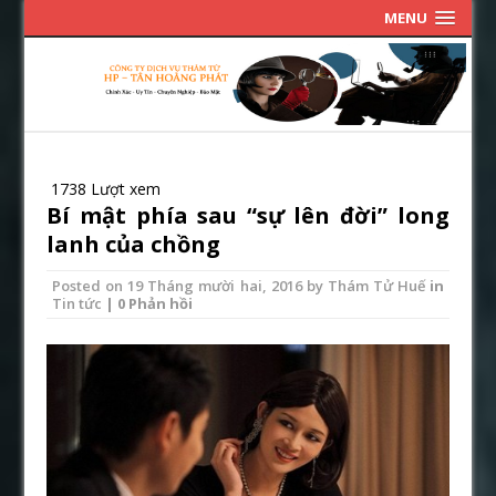
MENU
1738 Lượt xem
Bí mật phía sau “sự lên đời” long
lanh của chồng
Posted on
19 Tháng mười hai, 2016
by
Thám Tử Huế
in
Tin tức
| 0 Phản hồi