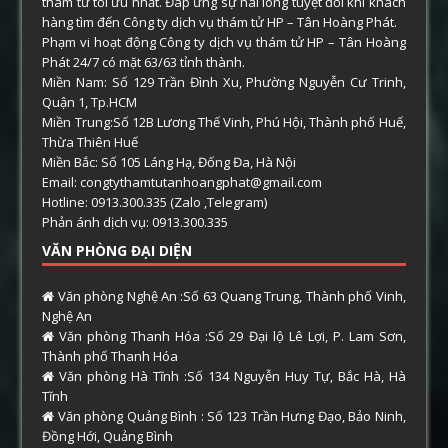
thám tử tối ưu nhất. Đáp ứng sự hài lòng tuyệt đối khi khách
hàng tìm đến Công ty dịch vụ thám tử HP – Tân Hoàng Phát.
Phạm vi hoạt động Công ty dịch vụ thám tử HP – Tân Hoàng
Phát 24/7 có mặt 63/63 tỉnh thành.
Miền Nam: Số 129 Trần Đình Xu, Phường Nguyễn Cư Trinh,
Quận 1, Tp.HCM
Miền Trung:Số 12B Lương Thế Vinh, Phú Hội, Thành phố Huế,
Thừa Thiên Huế
Miền Bắc: Số 105 Láng Hạ, Đống Đa, Hà Nội
Email: congtythamtutanhoangphat@gmail.com
Hotline: 0913.300.335 (Zalo ,Telegram)
Phản ánh dịch vụ: 0913.300.335
VĂN PHÒNG ĐẠI DIỆN
Văn phòng Nghệ An :Số 63 Quang Trung, Thành phố Vinh,
Nghệ An
Văn phòng Thanh Hóa :Số 29 Đại lộ Lê Lợi, P. Lam Sơn,
Thành phố Thanh Hóa
Văn phòng Hà Tĩnh :Số 134 Nguyễn Huy Tự, Bắc Hà, Hà
Tĩnh
Văn phòng Quảng Bình : Số 123 Trần Hưng Đạo, Bảo Ninh,
Đồng Hới, Quảng Bình