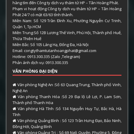
hàng tìm đến Công ty dịch vụ thám tử HP – Tân Hoàng Phát.
Phạm vi hoạt động Công ty dịch vụ thám tử HP – Tân Hoàng
Phát 24/7 có mặt 63/63 tỉnh thành.
Miền Nam: Số 129 Trần Đình Xu, Phường Nguyễn Cư Trinh,
Quận 1, Tp.HCM
Miền Trung:Số 12B Lương Thế Vinh, Phú Hội, Thành phố Huế,
Thừa Thiên Huế
Miền Bắc: Số 105 Láng Hạ, Đống Đa, Hà Nội
Email: congtythamtutanhoangphat@gmail.com
Hotline: 0913.300.335 (Zalo ,Telegram)
Phản ánh dịch vụ: 0913.300.335
VĂN PHÒNG ĐẠI DIỆN
Văn phòng Nghệ An :Số 63 Quang Trung, Thành phố Vinh,
Nghệ An
Văn phòng Thanh Hóa :Số 29 Đại lộ Lê Lợi, P. Lam Sơn,
Thành phố Thanh Hóa
Văn phòng Hà Tĩnh :Số 134 Nguyễn Huy Tự, Bắc Hà, Hà
Tĩnh
Văn phòng Quảng Bình : Số 123 Trần Hưng Đạo, Bảo Ninh,
Đồng Hới, Quảng Bình
Văn phòng Quảng Trị : Số 69 Ngô Quyền, Phường 5, Đông