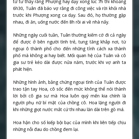
tử tư thấy rằng Phượng hay dạy xong lúc 7h thì khoảng
6h30, Tuân đã báo vợ rằng đi công việc và rời khỏi nhà
trước khi Phượng xong ca dạy. Sau đó, họ thường gặp
nhau, đi ăn, uống nước đến 8h rồi ai về nhà nấy.
Những ngày cuối tuần, Tuân thường kiếm cớ đi cả ngày
để được ở bên người tình trẻ, tung tăng khắp nơi, từ
ngoại ô thành phố cho đến những tỉnh cách xa thành
phố mà không ai hay biết. Mối quan hệ của Tuân và cô
gia sư trẻ kéo dài được nửa năm, trước khi vợ anh ta
phát hiện.
Những hình ảnh, bằng chứng ngoại tình của Tuân được
trao tận tay Hoa, cô sốc đến mức không thể nói thành
lời bởi cô gia sư mà Hoa luôn quý mến kia chính là
người phụ nữ bí mật của chồng cô. Hoa lặng người đi
khi những giọt nước mắt cứ thi nhau lăn dài trên gò má.
Hoa hận cho số kiếp bội bạc của mình khi liên tiếp chịu
những nỗi đau do chồng đem lại.