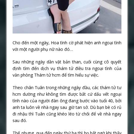
Cho đến một ngày, Hoa tình cờ phát hiện anh ngoại tình
với một người phụ nữ nào đó…
Sau những ngày dằn vặt bản than, cuối cùng cô quyết
định tìm đến dịch vụ thám tử điều tra ngoại tình của
văn phòng Thám tử hcm để tìm hiểu sự việc.
Theo chân Tuân trong những ngày đầu, các thám tử tư
hcm dường như không tìm được bất cứ dấu vết ngoại
tình nào của người đàn ông đang bước vào tuổi 40, bởi
anh ta luôn về nhà ngay sau giờ tan sở. Dù bạn bè có rủ
đi nhậu thì Tuân cũng khéo léo từ chối để về nhà ngay
sau đó.
Thế nhưng, qua đến ngày thứ ba thì họ bất ngờ khi thấy