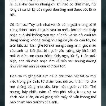
lại quá khứ của vợ nhưng chỉ khi nào có chút men, nỗi
lòng và sự ích kỷ của người đàn ông mới được bộc lộ ra
hết.
Cô tâm sự: “Tuy lạnh nhạt với tôi bên ngoài nhưng có lẽ
cũng chính Tuân là người yêu tôi nhất, bởi anh đã chấp
nhận quá khứ không trọn vẹn của tôi và xin hỏi cưới tôi
đàng hoàng, không giống như người yêu cũ của tôi, bỏ
trốn biệt tích khi nghe tôi nói mang trong mình giọt máu
của anh ta. Nỗi đau bị người yêu ruồng rẫy khiến tôi
mất đi đứa con chưa thành hình, ngay lúc ấy Tuân xuất
hiện, anh đã chấp nhận làm kẻ đến sau nhưng dường
như vẫn ám ảnh về quá khứ của tôi”.
Hoa đã cố gắng hết sức để lo chu toàn hết tất cả mọi
việc trong gia đình, từ chăm con, nội trợ, thăm hỏi cha
mẹ chồng cũng như việc làm một người vợ tốt. Thế
nhưng, bấy nhiêu năm cô vẫn phải sống trong sự xa
cách của Tuân, dù cố gắng đến mấy cô vẫn không thể
nào chạm vào trái tim của anh.