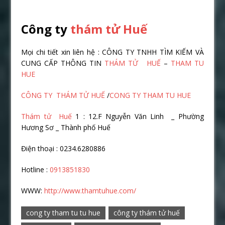
Công ty
thám tử Huế
Mọi chi tiết xin liên hệ : CÔNG TY TNHH TÌM KIẾM VÀ
CUNG CẤP THÔNG TIN
THÁM TỬ HUẾ
–
THAM TU
HUE
CÔNG TY THÁM TỬ HUẾ
/
CONG TY THAM TU HUE
Thám tử Huế
1 : 12.F Nguyễn Văn Linh _ Phường
Hương Sơ _ Thành phố Huế
Điện thoại : 0234.6280886
Hotline :
0913851830
WWW:
http://www.thamtuhue.com/
cong ty tham tu tu hue
công ty thám tử huế