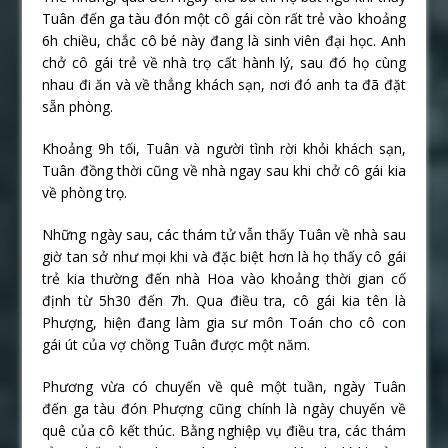
Tuân đến ga tàu đón một cô gái còn rất trẻ vào khoảng
6h chiều, chắc cô bé này đang là sinh viên đại học. Anh
chở cô gái trẻ về nhà trọ cất hành lý, sau đó họ cùng
nhau đi ăn và về thẳng khách sạn, nơi đó anh ta đã đặt
sẵn phòng.
Khoảng 9h tối, Tuân và người tình rời khỏi khách sạn,
Tuân đồng thời cũng về nhà ngay sau khi chở cô gái kia
về phòng trọ.
Những ngày sau, các thám tử vẫn thấy Tuân về nhà sau
giờ tan sở như mọi khi và đặc biệt hơn là họ thấy cô gái
trẻ kia thường đến nhà Hoa vào khoảng thời gian cố
định từ 5h30 đến 7h. Qua điều tra, cô gái kia tên là
Phượng, hiện đang làm gia sư môn Toán cho cô con
gái út của vợ chồng Tuân được một năm.
Phương vừa có chuyến về quê một tuần, ngày Tuân
đến ga tàu đón Phượng cũng chính là ngày chuyến về
quê của cô kết thúc. Bằng nghiệp vụ điều tra, các thám