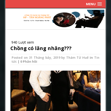
MENU
940 Lượt xem
Chồng có lăng nhăng???
Posted on
31 Tháng bảy, 2019
by
Thám Tử Huế
in
Tin
tức
| 0 Phản hồi