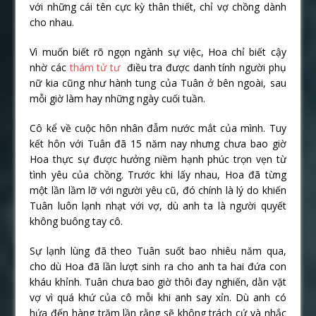
với những cái tên cực kỳ thân thiết, chỉ vợ chồng dành
cho nhau.
Vì muốn biết rõ ngọn ngành sự việc, Hoa chỉ biết cậy
nhờ các
thám tử tư
điều tra được danh tính người phụ
nữ kia cũng như hành tung của Tuân ở bên ngoài, sau
mỗi giờ làm hay những ngày cuối tuần.
Cô kể về cuộc hôn nhân đẫm nước mắt của mình. Tuy
kết hôn với Tuân đã 15 năm nay nhưng chưa bao giờ
Hoa thực sự được hưởng niềm hạnh phúc trọn vẹn từ
tình yêu của chồng. Trước khi lấy nhau, Hoa đã từng
một lần lầm lỡ với người yêu cũ, đó chính là lý do khiến
Tuân luôn lạnh nhạt với vợ, dù anh ta là người quyết
không buông tay cô.
Sự lạnh lùng đã theo Tuân suốt bao nhiêu năm qua,
cho dù Hoa đã lần lượt sinh ra cho anh ta hai đứa con
kháu khỉnh. Tuân chưa bao giờ thôi đay nghiến, dằn vặt
vợ vì quá khứ của cô mỗi khi anh say xỉn. Dù anh có
hứa đến hàng trăm lần rằng sẽ không trách cứ và nhắc