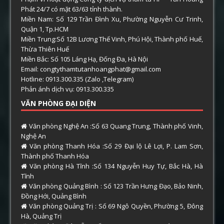
Phát 24/7 có mặt 63/63 tỉnh thành.
Miền Nam: Số 129 Trần Đình Xu, Phường Nguyễn Cư Trinh,
Quận 1, Tp.HCM
Miền Trung:Số 12B Lương Thế Vinh, Phú Hội, Thành phố Huế,
Thừa Thiên Huế
Miền Bắc: Số 105 Láng Hạ, Đống Đa, Hà Nội
Email: congtythamtutanhoangphat@gmail.com
Hotline: 0913.300.335 (Zalo ,Telegram)
Phản ánh dịch vụ: 0913.300.335
VĂN PHÒNG ĐẠI DIỆN
Văn phòng Nghệ An :Số 63 Quang Trung, Thành phố Vinh,
Nghệ An
Văn phòng Thanh Hóa :Số 29 Đại lộ Lê Lợi, P. Lam Sơn,
Thành phố Thanh Hóa
Văn phòng Hà Tĩnh :Số 134 Nguyễn Huy Tự, Bắc Hà, Hà
Tĩnh
Văn phòng Quảng Bình : Số 123 Trần Hưng Đạo, Bảo Ninh,
Đồng Hới, Quảng Bình
Văn phòng Quảng Trị : Số 69 Ngô Quyền, Phường 5, Đông
Hà, Quảng Trị