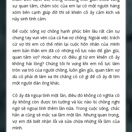
sự quan tâm, chăm sóc của em lại có một người hàng
xóm bên cạnh giúp đỡ thì sẽ khiến cô ấy cảm kích và
nảy sinh tình cảm.
Để cuộc sống vợ chồng hạnh phúc bền lâu rất cần sự
chung tay vun vén của cả hai vợ chồng. Ngoài việc trách
cứ vợ thì em có thể nhìn lại cuộc hôn nhân của mình
xem bản thân em đã có những nỗ lực nào để gần gũi,
quan tâm vợ? Hoặc như có điều gì từ em khiến cô ấy
không hài lòng? Chúng tôi hi vọng khi em nỗ lực làm
tròn vai trò của người chồng, luôn gần gũi, quan tâm vợ
dù có phải đi làm xa thì chẳng có cớ gì để cô ấy đi tìm
một người đàn ông khác.
Cô ấy đã ngoại tình một lần, điều đó không có nghĩa cô
ấy không còn được tin tưởng và lúc nào bị chồng nghi
ngờ sẽ ngoại tình thêm lần nữa. Trong cuộc sống, chắc
hẳn ai cũng sẽ mắc sai lầm một lần. Nhưng quan trọng,
vợ em đã biết nhận lỗi và sửa chữa những lỗi lầm của
mình.