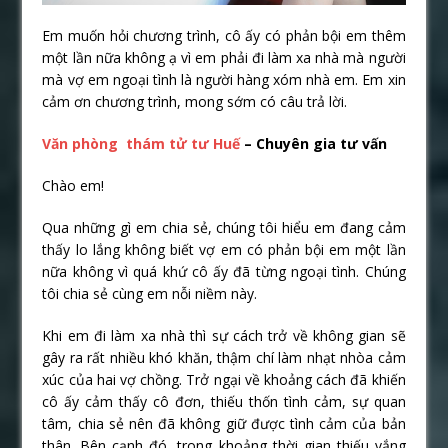
Em muốn hỏi chương trình, cô ấy có phản bội em thêm
một lần nữa không ạ vì em phải đi làm xa nhà mà người
mà vợ em ngoại tình là người hàng xóm nhà em. Em xin
cảm ơn chương trình, mong sớm có câu trả lời.
Văn phòng thám tử tư Huế
– Chuyên gia tư vấn
Chào em!
Qua những gì em chia sẻ, chúng tôi hiểu em đang cảm
thấy lo lắng không biết vợ em có phản bội em một lần
nữa không vì quá khứ cô ấy đã từng ngoại tình. Chúng
tôi chia sẻ cùng em nỗi niềm này.
Khi em đi làm xa nhà thì sự cách trở về không gian sẽ
gây ra rất nhiều khó khăn, thậm chí làm nhạt nhòa cảm
xúc của hai vợ chồng. Trở ngại về khoảng cách đã khiến
cô ấy cảm thấy cô đơn, thiếu thốn tình cảm, sự quan
tâm, chia sẻ nên đã không giữ được tình cảm của bản
thân. Bên cạnh đó, trong khoảng thời gian thiếu vắng