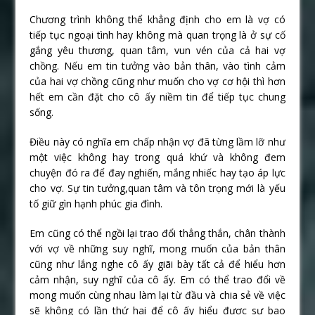
Chương trình không thể khẳng định cho em là vợ có
tiếp tục ngoại tình hay không mà quan trọng là ở sự cố
gắng yêu thương, quan tâm, vun vén của cả hai vợ
chồng. Nếu em tin tưởng vào bản thân, vào tình cảm
của hai vợ chồng cũng như muốn cho vợ cơ hội thì hơn
hết em cần đặt cho cô ấy niềm tin để tiếp tục chung
sống.
Điều này có nghĩa em chấp nhận vợ đã từng lầm lỡ như
một việc không hay trong quá khứ và không đem
chuyện đó ra để đay nghiến, mắng nhiếc hay tạo áp lực
cho vợ. Sự tin tưởng,quan tâm và tôn trọng mới là yếu
tố giữ gìn hạnh phúc gia đình.
Em cũng có thể ngồi lại trao đổi thẳng thắn, chân thành
với vợ về những suy nghĩ, mong muốn của bản thân
cũng như lắng nghe cô ấy giãi bày tất cả để hiểu hơn
cảm nhận, suy nghĩ của cô ấy. Em có thể trao đổi về
mong muốn cùng nhau làm lại từ đầu và chia sẻ về việc
sẽ không có lần thứ hai để cô ấy hiểu được sự bao