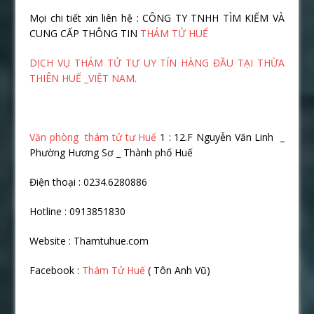
Mọi chi tiết xin liên hệ : CÔNG TY TNHH TÌM KIẾM VÀ
CUNG CẤP THÔNG TIN
THÁM TỬ HUẾ
DỊCH VỤ THÁM TỬ TƯ UY TÍN HÀNG ĐẦU TẠI THỪA
THIÊN HUẾ _VIỆT NAM.
Văn phòng thám tử tư Huế
1 : 12.F Nguyễn Văn Linh _
Phường Hương Sơ _ Thành phố Huế
Điện thoại : 0234.6280886
Hotline : 0913851830
Website : Thamtuhue.com
Facebook :
Thám Tử Huế
( Tôn Anh Vũ)