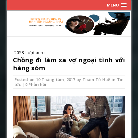
MENU
2058 Lượt xem
Chồng đi làm xa vợ ngoại tình với
hàng xóm
Posted on
10 Tháng tám, 2017
by
Thám Tử Huế
in
Tin
tức
| 0 Phản hồi