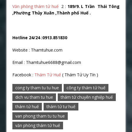
Văn phòng thám tử huế
2 :
189/9. L Trần Thái Tông
,Phường Thủy Xuân ,Thành phố Huế .
Hotline 24/24 :0913.851830
Website : Thamtuhue.com
Email : Thamtuhue6688@gmail.com
Facebook :
Thám Tử Huế
( Thám Tử Uy Tín )
cong ty tham tu tu hue
công ty thám tử huế
dich vu tham tu hue
thám tử chuyên nghiệp huế
thám tử huế
thám tử tư huế
van phong tham tu tu hue
văn phòng thám tử huế