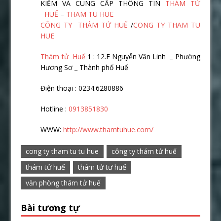
KIẾM VÀ CUNG CẤP THÔNG TIN
THÁM TỬ
HUẾ
–
THAM TU HUE
CÔNG TY THÁM TỬ HUẾ
/
CONG TY THAM TU
HUE
Thám tử Huế
1 : 12.F Nguyễn Văn Linh _ Phường
Hương Sơ _ Thành phố Huế
Điện thoại : 0234.6280886
Hotline :
0913851830
WWW:
http://www.thamtuhue.com/
cong ty tham tu tu hue
công ty thám tử huế
thám tử huế
thám tử tư huế
văn phòng thám tử huế
Bài tương tự