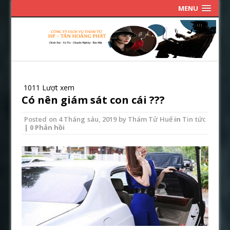
MENU
1011 Lượt xem
Có nên giám sát con cái ???
Posted on
4 Tháng sáu, 2019
by
Thám Tử Huế
in
Tin tức
| 0 Phản hồi