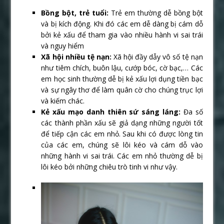
Bồng bột, trẻ tuổi:
Trẻ em thường dễ bồng bột
và bị kích động. Khi đó các em dễ dàng bị cám dỗ
bởi kẻ xấu để tham gia vào nhiều hành vi sai trái
và nguy hiểm
Xã hội nhiều tệ nạn:
Xã hội đầy dẫy vô số tệ nạn
như tiêm chích, buôn lậu, cướp bóc, cờ bạc,… Các
em học sinh thường dễ bị kẻ xấu lợi dụng tiền bạc
và sự ngây thơ để làm quân cờ cho chúng trục lợi
và kiếm chác.
Kẻ xấu mạo danh thiên sứ sáng láng:
Đa số
các thành phần xấu sẽ giả dạng những người tốt
để tiếp cận các em nhỏ. Sau khi có được lòng tin
của các em, chúng sẽ lôi kéo và cám dỗ vào
những hành vi sai trái. Các em nhỏ thường dễ bị
lôi kéo bởi những chiêu trò tinh vi như vậy.