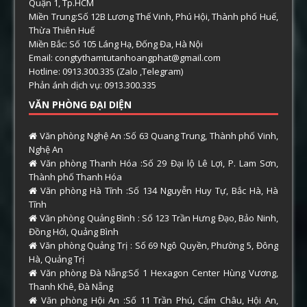
Quận 1, Tp.HCM
Miền Trung:Số 12B Lương Thế Vinh, Phú Hội, Thành phố Huế,
Thừa Thiên Huế
Miền Bắc: Số 105 Láng Hạ, Đống Đa, Hà Nội
Email: congtythamtutanhoangphat@gmail.com
Hotline: 0913.300.335 (Zalo ,Telegram)
Phản ánh dịch vụ: 0913.300.335
VĂN PHÒNG ĐẠI DIỆN
Văn phòng Nghệ An :Số 63 Quang Trung, Thành phố Vinh,
Nghệ An
Văn phòng Thanh Hóa :Số 29 Đại lộ Lê Lợi, P. Lam Sơn,
Thành phố Thanh Hóa
Văn phòng Hà Tĩnh :Số 134 Nguyễn Huy Tự, Bắc Hà, Hà
Tĩnh
Văn phòng Quảng Bình : Số 123 Trần Hưng Đạo, Bảo Ninh,
Đồng Hới, Quảng Bình
Văn phòng Quảng Trị : Số 69 Ngô Quyền, Phường 5, Đông
Hà, Quảng Trị
Văn phòng Đà Nẵng:Số 1 Hexagon Center Hùng Vương,
Thanh Khê, Đà Nẵng
Văn phòng Hội An :Số 11 Trần Phú, Cẩm Châu, Hội An,