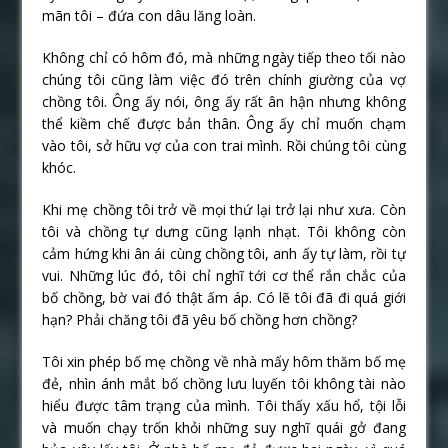
mãn tôi – đứa con dâu lăng loàn.
Không chỉ có hôm đó, mà những ngày tiếp theo tối nào
chúng tôi cũng làm việc đó trên chính giường của vợ
chồng tôi. Ông ấy nói, ông ấy rất ân hận nhưng không
thể kiềm chế được bản thân. Ông ấy chỉ muốn chạm
vào tôi, sở hữu vợ của con trai mình. Rồi chúng tôi cùng
khóc.
Khi mẹ chồng tôi trở về mọi thứ lại trở lại như xưa. Còn
tôi và chồng tự dưng cũng lạnh nhạt. Tôi không còn
cảm hứng khi ân ái cùng chồng tôi, anh ấy tự làm, rồi tự
vui. Những lúc đó, tôi chỉ nghĩ tới cơ thể rắn chắc của
bố chồng, bờ vai đó thật ấm áp. Có lẽ tôi đã đi quá giới
hạn? Phải chăng tôi đã yêu bố chồng hơn chồng?
Tôi xin phép bố mẹ chồng về nhà mấy hôm thăm bố mẹ
đẻ, nhìn ánh mắt bố chồng lưu luyến tôi không tài nào
hiểu được tâm trạng của mình. Tôi thấy xấu hổ, tội lỗi
và muốn chạy trốn khỏi những suy nghĩ quái gở đang