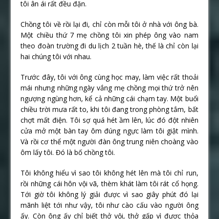
tôi ân ái rất đều đặn.
Chồng tôi về rồi lại đi, chỉ còn mỗi tôi ở nhà với ông bà.
Một chiều thứ 7 mẹ chồng tôi xin phép ông vào nam
theo đoàn trường đi du lịch 2 tuần hè, thế là chỉ còn lại
hai chúng tôi với nhau.
Trước đây, tôi với ông cùng học may, làm việc rất thoải
mái nhưng những ngày vắng mẹ chồng mọi thứ trở nên
ngượng ngùng hơn, kể cả những cái chạm tay. Một buổi
chiều trời mưa rất to, khi tôi đang trong phòng tắm, bất
chợt mất điện. Tôi sợ quá hét ầm lên, lúc đó đột nhiên
cửa mở một bàn tay ôm đúng ngực làm tôi giật mình.
Và rồi cơ thể một người đàn ông trung niên choàng vào
ôm lấy tôi. Đó là bố chồng tôi.
Tôi không hiểu vì sao tôi không hét lên mà tôi chỉ run,
rồi những cái hôn vội vã, thèm khát làm tôi rát cổ họng.
Tới giờ tôi không lý giải được vì sao giây phút đó lại
mãnh liệt tới như vậy, tôi như cào cấu vào người ông
ấy. Còn ông ấy chỉ biết thở vội, thở gấp vì được thỏa