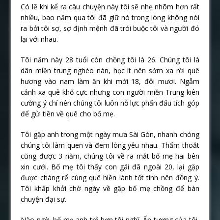
Có lẽ khi kể ra câu chuyện này tôi sẽ nhẹ nhõm hơn rất
nhiều, bao năm qua tôi đã giữ nó trong lòng không nói
ra bởi tôi sợ, sợ định mệnh đã trói buộc tôi và người đó
lại với nhau.
Tôi năm này 28 tuổi còn chồng tôi là 26. Chúng tôi là
dân miền trung nghèo nàn, học ít nên sớm xa rời quê
hương vào nam làm ăn khi mới 18, đôi mươi. Ngẫm
cảnh xa quê khổ cực nhưng con người miền Trung kiên
cường ý chí nên chúng tôi luôn nỗ lực phấn đấu tích góp
để gửi tiền về quê cho bố mẹ.
Tôi gặp anh trong một ngày mưa Sài Gòn, nhanh chóng
chúng tôi làm quen và đem lòng yêu nhau. Thấm thoắt
cũng được 3 năm, chúng tôi về ra mắt bố mẹ hai bên
xin cưới. Bố mẹ tôi thấy con gái đã ngoài 20, lại gặp
được chàng rể cùng quê hiền lành tốt tính nên đồng ý.
Tôi khấp khởi chờ ngày về gặp bố mẹ chồng để bàn
chuyện đại sự.
Nào ngờ, bố mẹ anh trẻ hơn tôi nghĩ. Ấn tượng của tôi,