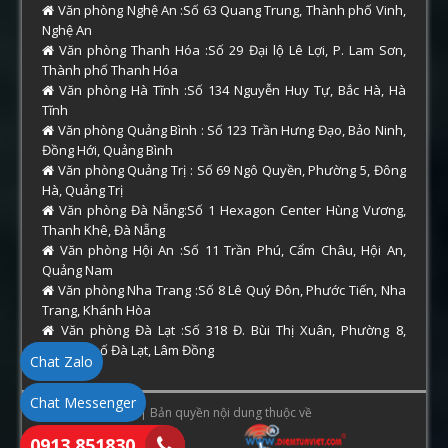
Văn phòng Nghệ An :Số 63 Quang Trung, Thành phố Vinh,
Nghệ An
Văn phòng Thanh Hóa :Số 29 Đại lộ Lê Lợi, P. Lam Sơn,
Thành phố Thanh Hóa
Văn phòng Hà Tĩnh :Số 134 Nguyễn Huy Tự, Bắc Hà, Hà
Tĩnh
Văn phòng Quảng Bình : Số 123 Trần Hưng Đạo, Bảo Ninh,
Đồng Hới, Quảng Bình
Văn phòng Quảng Trị : Số 69 Ngô Quyền, Phường 5, Đông
Hà, Quảng Trị
Văn phòng Đà Nẵng:Số 1 Hexagon Center Hùng Vương,
Thanh Khê, Đà Nẵng
Văn phòng Hội An :Số 11 Trần Phú, Cẩm Châu, Hội An,
Quảng Nam
Văn phòng Nha Trang :Số 8 Lê Quý Đôn, Phước Tiến, Nha
Trang, Khánh Hòa
Văn phòng Đà Lạt :Số 318 Đ. Bùi Thị Xuân, Phường 8,
Thành phố Đà Lạt, Lâm Đồng
Chat Zalo
Chat Messenger
Copyright © 2026 | Bản quyền nội dung thuộc về
0913.851830