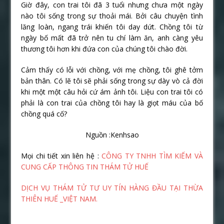
Giờ đây, con trai tôi đã 3 tuổi nhưng chưa một ngày
nào tôi sống trong sự thoải mái. Bởi câu chuyện tình
lăng loàn, ngang trái khiến tôi day dứt. Chồng tôi từ
ngày bố mất đã trở nên tu chí làm ăn, anh càng yêu
thương tôi hơn khi đứa con của chúng tôi chào đời.
Cảm thấy có lỗi với chồng, với mẹ chồng, tôi ghê tởm
bản thân. Có lẽ tôi sẽ phải sống trong sự dày vò cả đời
khi một một câu hỏi cứ ám ảnh tôi. Liệu con trai tôi có
phải là con trai của chồng tôi hay là giọt máu của bố
chồng quá cố?
Nguồn :Kenhsao
Mọi chi tiết xin liên hệ :
CÔNG TY TNHH TÌM KIẾM VÀ
CUNG CẤP THÔNG TIN THÁM TỬ HUẾ
DỊCH VỤ THÁM TỬ TƯ UY TÍN HÀNG ĐẦU TẠI THỪA
THIÊN HUẾ _VIỆT NAM.