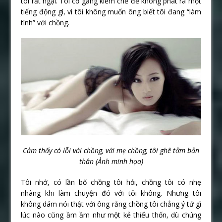
tôi rất ngại. Tôi cố gắng kiềm chế để không phát ra một
tiếng động gì, vì tôi không muốn ông biết tôi đang “làm
tình” với chồng.
Cảm thấy có lỗi với chồng, với mẹ chồng, tôi ghê tởm bản
thân (Ảnh minh họa)
Tôi nhớ, có lần bố chồng tôi hỏi, chồng tôi có nhẹ
nhàng khi làm chuyện đó với tôi không. Nhưng tôi
không dám nói thật với ông rằng chồng tôi chẳng ý tứ gì
lúc nào cũng ầm ầm như một kẻ thiếu thốn, dù chúng