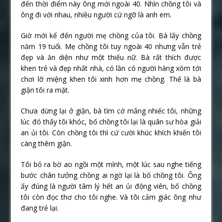
đến thời điểm này ông mới ngoài 40. Nhìn chồng tôi và
ông đi với nhau, nhiều người cứ ngỡ là anh em.
Giờ mới kể đến người mẹ chồng của tôi. Bà lấy chồng
năm 19 tuổi. Mẹ chồng tôi tuy ngoài 40 nhưng vẫn trẻ
đẹp và ăn diện như một thiếu nữ. Bà rất thích được
khen trẻ và đẹp nhất nhà, có lần có người hàng xóm tới
chơi lỡ miệng khen tôi xinh hơn mẹ chồng. Thế là bà
giận tôi ra mặt.
Chưa dừng lại ở giận, bà tìm cớ mắng nhiếc tôi, những
lúc đó thấy tôi khóc, bố chồng tôi lại là quân sư hòa giải
an ủi tôi. Còn chồng tôi thì cứ cười khúc khích khiến tôi
càng thêm giận.
Tôi bỏ ra bờ ao ngồi một mình, một lúc sau nghe tiếng
bước chân tưởng chồng ai ngờ lại là bố chồng tôi. Ông
ấy đúng là người tâm lý hết an ủi động viên, bố chồng
tôi còn đọc thơ cho tôi nghe. Và tôi cảm giác ông như
đang trẻ lại.