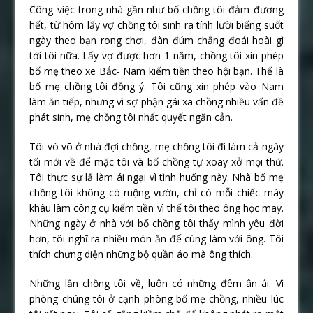
Công việc trong nhà gần như bố chồng tôi đảm đương
hết, từ hôm lấy vợ chồng tôi sinh ra tính lười biếng suốt
ngày theo bạn rong chơi, đàn đúm chẳng đoái hoài gì
tới tôi nữa. Lấy vợ được hơn 1 năm, chồng tôi xin phép
bố mẹ theo xe Bắc- Nam kiếm tiền theo hội bạn. Thế là
bố mẹ chồng tôi đồng ý. Tôi cũng xin phép vào Nam
làm ăn tiếp, nhưng vì sợ phận gái xa chồng nhiều vấn đề
phát sinh, mẹ chồng tôi nhất quyết ngăn cản.
Tôi vò võ ở nhà đợi chồng, mẹ chồng tôi đi làm cả ngày
tối mới về để mặc tôi và bố chồng tự xoay xở mọi thứ.
Tôi thực sự lấ làm ái ngại vì tình huống này. Nhà bố mẹ
chồng tôi không có ruộng vườn, chỉ có mỗi chiếc máy
khâu làm công cụ kiếm tiền vì thế tôi theo ông học may.
Những ngày ở nhà với bố chồng tôi thấy mình yêu đời
hơn, tôi nghĩ ra nhiều món ăn để cùng làm với ông. Tôi
thích chưng diện những bộ quần áo mà ông thích.
Những lần chồng tôi về, luôn có những đêm ân ái. Vì
phòng chúng tôi ở cạnh phòng bố mẹ chồng, nhiều lúc