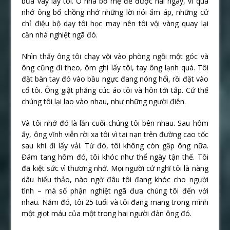
bủa vây lấy tôi. Ở nhà bố mẹ đẻ được hai ngày, vì quá
nhớ ông bố chồng nhớ những lời nói ấm áp, những cử
chỉ điệu bộ dạy tôi học may nên tôi vội vàng quay lại
căn nhà nghiệt ngã đó.
Nhìn thấy ông tôi chạy vội vào phòng ngồi một góc và
ông cũng đi theo, ôm ghì lấy tôi, tay ông lạnh quá. Tôi
đặt bàn tay đó vào bầu ngực đang nóng hổi, rồi đặt vào
cổ tôi. Ông giật phăng cúc áo tôi và hôn tới tấp. Cứ thế
chúng tôi lại lao vào nhau, như những người điên.
Và tôi nhớ đó là lần cuối chúng tôi bên nhau. Sau hôm
ấy, ông vĩnh viễn rời xa tôi vì tai nạn trên đường cao tốc
sau khi đi lấy vải. Từ đó, tôi không còn gặp ông nữa.
Đám tang hôm đó, tôi khóc như thể ngày tận thế. Tôi
đã kiệt sức vì thương nhớ. Mọi người cứ nghĩ tôi là nàng
dâu hiếu thảo, nào ngờ đâu tôi đang khóc cho người
tình – mà số phận nghiệt ngã đưa chúng tôi đến với
nhau. Năm đó, tôi 25 tuổi và tôi đang mang trong mình
một giọt máu của một trong hai người đàn ông đó.