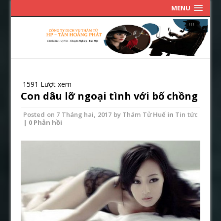
MENU
1591 Lượt xem
Con dâu lỡ ngoại tình với bố chồng
Posted on
7 Tháng hai, 2017
by
Thám Tử Huế
in
Tin tức
| 0 Phản hồi