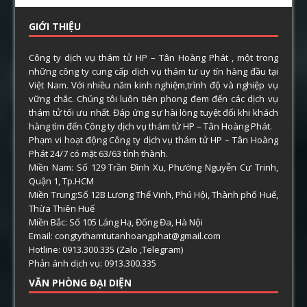
GIỚI THIỆU
Công ty dịch vụ thám tử HP – Tân Hoàng Phát , một trong
những công ty cung cấp dịch vụ thám tư uy tín hàng đầu tại
Việt Nam. Với nhiều năm kinh nghiệm,trình độ và nghiệp vụ
vững chắc. Chúng tôi luôn tiên phong đem đến các dịch vụ
thám tử tối ưu nhất. Đáp ứng sự hài lòng tuyệt đối khi khách
hàng tìm đến Công ty dịch vụ thám tử HP – Tân Hoàng Phát.
Phạm vi hoạt động Công ty dịch vụ thám tử HP – Tân Hoàng
Phát 24/7 có mặt 63/63 tỉnh thành.
Miền Nam: Số 129 Trần Đình Xu, Phường Nguyễn Cư Trinh,
Quận 1, Tp.HCM
Miền Trung:Số 12B Lương Thế Vinh, Phú Hội, Thành phố Huế,
Thừa Thiên Huế
Miền Bắc: Số 105 Láng Hạ, Đống Đa, Hà Nội
Email: congtythamtutanhoangphat@gmail.com
Hotline: 0913.300.335 (Zalo ,Telegram)
Phản ánh dịch vụ: 0913.300.335
VĂN PHÒNG ĐẠI DIỆN