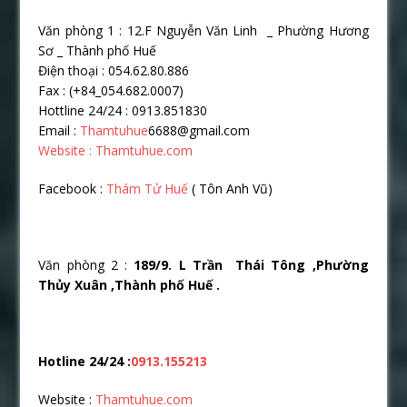
Văn phòng 1 : 12.F Nguyễn Văn Linh _ Phường Hương
Sơ _ Thành phố Huế
Điện thoại : 054.62.80.886
Fax : (+84_054.682.0007)
Hottline 24/24 : 0913.851830
Email :
Thamtuhue
6688@gmail.com
Website : Thamtuhue.com
Facebook :
Thám Tử Huế
( Tôn Anh Vũ)
Văn phòng 2 :
189/9. L Trần Thái Tông ,Phường
Thủy Xuân ,Thành phố Huế .
Hotline 24/24 :
0913.155213
Website :
Thamtuhue.com