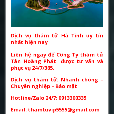
Dịch vụ thám tử Hà Tĩnh uy tín
nhất hiện nay
Liên hệ ngay để Công Ty thám tử
Tân Hoàng Phát được tư vấn và
phục vụ 24/7/365.
Dịch vụ thám tử: Nhanh chóng –
Chuyên nghiệp – Bảo mật
Hotline/Zalo 24/7: 0913300335
Email: thamtuvip5555@gmail.com