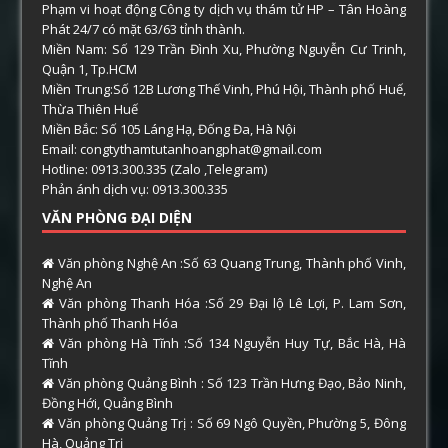
Phạm vi hoạt động Công ty dịch vụ thám tử HP – Tân Hoàng
Phát 24/7 có mặt 63/63 tỉnh thành.
Miền Nam: Số 129 Trần Đình Xu, Phường Nguyễn Cư Trinh,
Quận 1, Tp.HCM
Miền Trung:Số 12B Lương Thế Vinh, Phú Hội, Thành phố Huế,
Thừa Thiên Huế
Miền Bắc: Số 105 Láng Hạ, Đống Đa, Hà Nội
Email: congtythamtutanhoangphat@gmail.com
Hotline: 0913.300.335 (Zalo ,Telegram)
Phản ánh dịch vụ: 0913.300.335
VĂN PHÒNG ĐẠI DIỆN
Văn phòng Nghệ An :Số 63 Quang Trung, Thành phố Vinh,
Nghệ An
Văn phòng Thanh Hóa :Số 29 Đại lộ Lê Lợi, P. Lam Sơn,
Thành phố Thanh Hóa
Văn phòng Hà Tĩnh :Số 134 Nguyễn Huy Tự, Bắc Hà, Hà
Tĩnh
Văn phòng Quảng Bình : Số 123 Trần Hưng Đạo, Bảo Ninh,
Đồng Hới, Quảng Bình
Văn phòng Quảng Trị : Số 69 Ngô Quyền, Phường 5, Đông
Hà, Quảng Trị