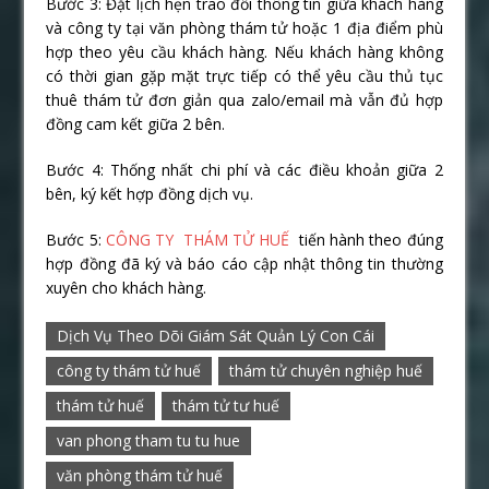
Bước 3: Đặt lịch hẹn trao đổi thông tin giữa khách hàng
và công ty tại văn phòng thám tử hoặc 1 địa điểm phù
hợp theo yêu cầu khách hàng. Nếu khách hàng không
có thời gian gặp mặt trực tiếp có thể yêu cầu thủ tục
thuê thám tử đơn giản qua zalo/email mà vẫn đủ hợp
đồng cam kết giữa 2 bên.
Bước 4: Thống nhất chi phí và các điều khoản giữa 2
bên, ký kết hợp đồng dịch vụ.
Bước 5:
CÔNG TY THÁM TỬ HUẾ
tiến hành theo đúng
hợp đồng đã ký và báo cáo cập nhật thông tin thường
xuyên cho khách hàng.
Dịch Vụ Theo Dõi Giám Sát Quản Lý Con Cái
công ty thám tử huế
thám tử chuyên nghiệp huế
thám tử huế
thám tử tư huế
van phong tham tu tu hue
văn phòng thám tử huế