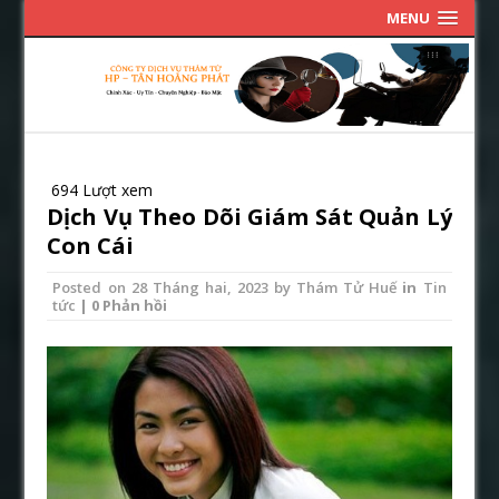
MENU
694 Lượt xem
Dịch Vụ Theo Dõi Giám Sát Quản Lý
Con Cái
Posted on
28 Tháng hai, 2023
by
Thám Tử Huế
in
Tin
tức
| 0 Phản hồi