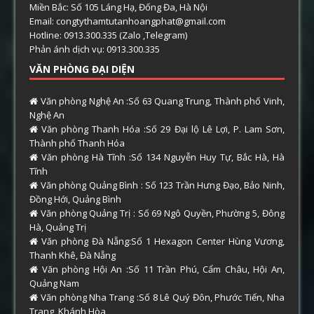
Miền Bắc: Số 105 Láng Hạ, Đống Đa, Hà Nội
Email: congtythamtutanhoangphat@gmail.com
Hotline: 0913.300.335 (Zalo ,Telegram)
Phản ánh dịch vụ: 0913.300.335
VĂN PHÒNG ĐẠI DIỆN
Văn phòng Nghệ An :Số 63 Quang Trung, Thành phố Vinh,
Nghệ An
Văn phòng Thanh Hóa :Số 29 Đại lộ Lê Lợi, P. Lam Sơn,
Thành phố Thanh Hóa
Văn phòng Hà Tĩnh :Số 134 Nguyễn Huy Tự, Bắc Hà, Hà
Tĩnh
Văn phòng Quảng Bình : Số 123 Trần Hưng Đạo, Bảo Ninh,
Đồng Hới, Quảng Bình
Văn phòng Quảng Trị : Số 69 Ngô Quyền, Phường 5, Đông
Hà, Quảng Trị
Văn phòng Đà Nẵng:Số 1 Hexagon Center Hùng Vương,
Thanh Khê, Đà Nẵng
Văn phòng Hội An :Số 11 Trần Phú, Cẩm Châu, Hội An,
Quảng Nam
Văn phòng Nha Trang :Số 8 Lê Quý Đôn, Phước Tiến, Nha
Trang, Khánh Hòa