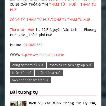
CUNG CẤP THÔNG TIN
THÁM TỬ HUẾ
–
THAM TU
HUE
CÔNG TY THÁM TỬ HUẾ
/
CONG TY THAM TU HUE
Thám tử Huế
1 : 12.F Nguyễn Văn Linh _ Phường
Hương Sơ _ Thành phố Huế
Hotline :
0913851830
WWW:
http://www.thamtuhue.com/
công ty thám tử huế
thám tử chuyên nghiệp huế
thám tử huế
thám tử tư huế
văn phòng thám tử huế
Bài tương tự
Dịch Vụ Xác Minh Thông Tin Uy Tín,