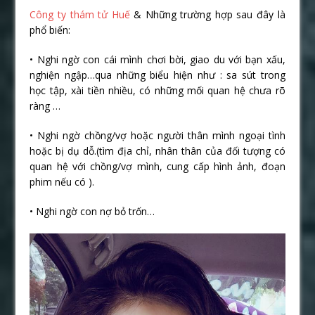
Công ty thám tử Huế
& Những trường hợp sau đây là
phổ biến:
• Nghi ngờ con cái mình chơi bời, giao du với bạn xấu,
nghiện ngập…qua những biểu hiện như : sa sút trong
học tập, xài tiền nhiều, có những mối quan hệ chưa rõ
ràng …
• Nghi ngờ chồng/vợ hoặc người thân mình ngoại tình
hoặc bị dụ dỗ.(tìm địa chỉ, nhân thân của đối tượng có
quan hệ với chồng/vợ mình, cung cấp hình ảnh, đoạn
phim nếu có ).
• Nghi ngờ con nợ bỏ trốn…