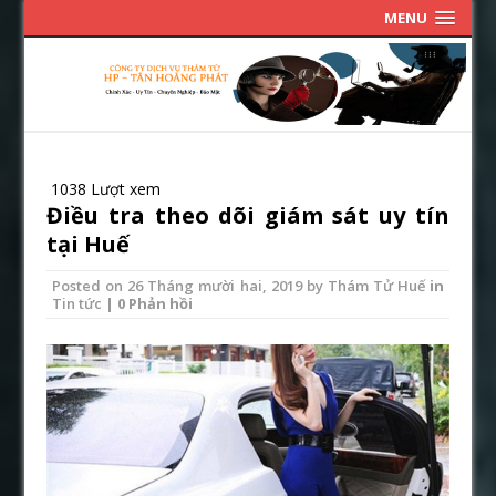
MENU
1038 Lượt xem
Điều tra theo dõi giám sát uy tín
tại Huế
Posted on
26 Tháng mười hai, 2019
by
Thám Tử Huế
in
Tin tức
| 0 Phản hồi