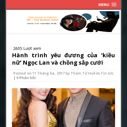
MENU
2605 Lượt xem
Hành trình yêu đương của ‘kiều
nữ’ Ngọc Lan và chồng sắp cưới
Posted on
11 Tháng ba, 2017
by
Thám Tử Huế
in
Tin tức
| 0 Phản hồi