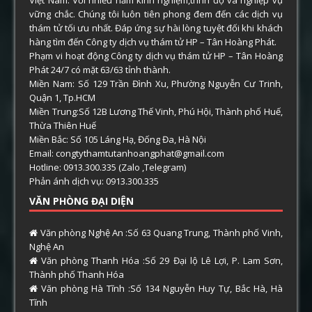
Việt Nam. Với nhiều năm kinh nghiệm,trình độ và nghiệp vụ
vững chắc. Chúng tôi luôn tiên phong đem đến các dịch vụ
thám tử tối ưu nhất. Đáp ứng sự hài lòng tuyệt đối khi khách
hàng tìm đến Công ty dịch vụ thám tử HP – Tân Hoàng Phát.
Phạm vi hoạt động Công ty dịch vụ thám tử HP – Tân Hoàng
Phát 24/7 có mặt 63/63 tỉnh thành.
Miền Nam: Số 129 Trần Đình Xu, Phường Nguyễn Cư Trinh,
Quận 1, Tp.HCM
Miền Trung:Số 12B Lương Thế Vinh, Phú Hội, Thành phố Huế,
Thừa Thiên Huế
Miền Bắc: Số 105 Láng Hạ, Đống Đa, Hà Nội
Email: congtythamtutanhoangphat@gmail.com
Hotline: 0913.300.335 (Zalo ,Telegram)
Phản ánh dịch vụ: 0913.300.335
VĂN PHÒNG ĐẠI DIỆN
Văn phòng Nghệ An :Số 63 Quang Trung, Thành phố Vinh,
Nghệ An
Văn phòng Thanh Hóa :Số 29 Đại lộ Lê Lợi, P. Lam Sơn,
Thành phố Thanh Hóa
Văn phòng Hà Tĩnh :Số 134 Nguyễn Huy Tự, Bắc Hà, Hà
Tĩnh