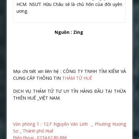
HCM. NSƯT Hữu Châu sẽ là chủ hôn của đôi uyên
ương.
Nguồn : Zing
Mọi chi tiết xin liên hệ : CÔNG TY TNHH TÌM KIẾM VÀ
CUNG CẤP THÔNG TIN
THÁM TỬ HUẾ
DỊCH VỤ THÁM TỬ TƯ UY TÍN HÀNG ĐẦU TẠI THỪA
THIÊN HUẾ _VIỆT NAM.
Văn phòng 1 : 12.F Nguyễn Văn Linh _ Phường Hương
Sơ _ Thành phố Huế
Điện thoại : 0234.62.80.886