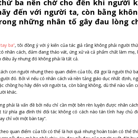
ứ ba nên chờ cho đến khi người k
hãy đến với người ta, còn bằng khôn
trong những nhân tố gây đau lòng c
tay ba”
, tôi đồng ý với ý kiến của tác giả rằng không phải người th
 có nhân cách, đảm đang tháo vát, ứng xử và cả phẩm chất làm mẹ,
 điều ấy nhưng đó không phải là tất cả.
cách con người nhưng theo quan điểm của tôi, đã gọi là người thứ ba
người đó. Bởi vì nếu có nhân cách và nền tảng giáo dục nhất định, n
oặc chồng họ hãy đến với người ta, còn bằng không, dù thế nào vẫn c
ười khác.
ng phải là vấn đề bởi nếu chỉ cần một bên rèn luyện được nhân các
từ phía gia đình thì đối tác không có cách nào tán tỉnh hay chủ 
ay chỉ với một bàn tay”.
, theo quan điểm của tôi có thể là hơi quá nhưng hoàn toàn có thể t