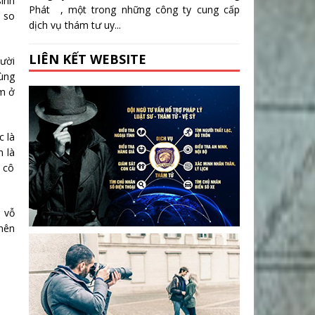
sinh
Phát , một trong những công ty cung cấp
à so
dịch vụ thám tư uy...
LIÊN KẾT WEBSITE
ười
ùng
ảm ở
c là
 là
c cô
 vỗ
 nên