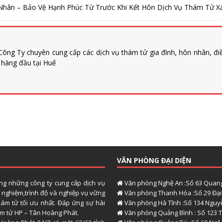
hân – Bảo Vệ Hạnh Phúc Từ Trước Khi Kết Hôn Dịch Vụ Thám Tử Xác
ông Ty chuyên cung cấp các dịch vụ thám tử gia đình, hôn nhân, đi
n hàng đầu tại Huế
VĂN PHÒNG ĐẠI DIỆN
ong những công ty cung cấp dịch vụ
Văn phòng Nghệ An :Số 63 Quang
h nghiệm,trình độ và nghiệp vụ vững
Văn phòng Thanh Hóa :Số 29 Đại 
hám tử tối ưu nhất. Đáp ứng sự hài
Văn phòng Hà Tĩnh :Số 134 Nguyễ
hám tử HP – Tân Hoàng Phát.
Văn phòng Quảng Bình : Số 123 T