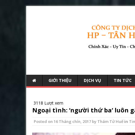
GIỚI THIỆU
DỊCH VỤ
TIN TỨC
3118 Lượt xem
Ngoại tình: ‘người thứ ba’ luôn 
Posted on
16 Tháng chín, 2017
by
Thám Tử Huế
in
Tin