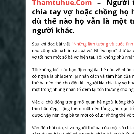
Thamtuhue.Com
– Người th
chia tay vợ hoặc chồng họ 
dù thế nào họ vẫn là một 
người khác.
Sau khi đọc bài viết
“Những lầm tưởng về cuộc tình 
nào cũng xấu xí hơn các bà vợ. Nhiều người thứ ba
vợ tốt hơn một số bà vợ hiện tại. Tôi không phủ nhận
Tôi không biết các bạn định nghĩa thế nào về nhân 
có nghĩa là phải xem lại nhân cách và tâm hồn của 
thứ ba nên chờ cho đến khi người kia chia tay vợ h
một trong những nhân tố đem lại tổn thương cho ng
Việc ai chủ động trong mối quan hệ ngoài luồng khô
tâm hồn đẹp, cộng thêm một nền tảng giáo dục tốt 
được. Vậy nên ông bà ta mới có câu: “Không thể vỗ t
Vấn đề chửi rủa, sỉ vả người thứ ba của một số chị