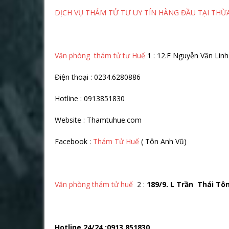
DỊCH VỤ THÁM TỬ TƯ UY TÍN HÀNG ĐẦU TẠI THỪA
Văn phòng thám tử tư Huế
1 : 12.F Nguyễn Văn Li
Điện thoại : 0234.6280886
Hotline : 0913851830
Website : Thamtuhue.com
Facebook :
Thám Tử Huế
( Tôn Anh Vũ)
Văn phòng thám tử huế
2 :
189/9. L Trần Thái Tô
Hotline 24/24 :0913.851830