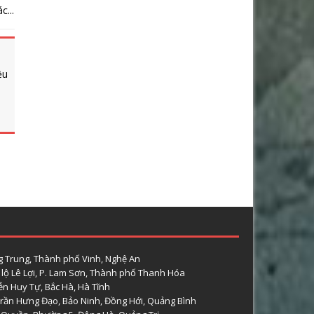
...
ều
 Trung, Thành phố Vinh, Nghệ An
lộ Lê Lợi, P. Lam Sơn, Thành phố Thanh Hóa
n Huy Tự, Bắc Hà, Hà Tĩnh
rần Hưng Đạo, Bảo Ninh, Đồng Hới, Quảng Bình