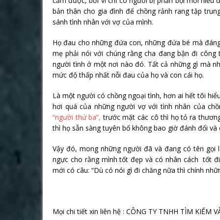
cảm được, bởi vì chỉ có người bị phản bội mới hiểu 
bản thân cho gia đình để chồng rảnh rang tập trung
sánh tình nhân với vợ của mình.
Họ đau cho những đứa con, những đứa bé mà đáng 
mẹ phải nói với chúng rằng cha đang bận đi công
người tình ở một nơi nào đó. Tất cả những gì mà nh
mức độ thấp nhất nỗi đau của họ và con cái họ.
Là một người có chồng ngoại tình, hơn ai hết tôi hi
hơi quá của những người vợ với tình nhân của chồ
“người thứ ba”,
trước mặt các cô thì họ tỏ ra thươn
thì họ sẵn sàng tuyên bố không bao giờ đánh đổi và 
Vậy đó, mong những người đã và đang có tên gọi l
ngực cho rằng mình tốt đẹp và có nhân cách tốt đi 
mới có câu: “Dù có nói gì đi chăng nữa thì chính nhữn
Mọi chi tiết xin liên hệ : CÔNG TY TNHH TÌM KIẾ