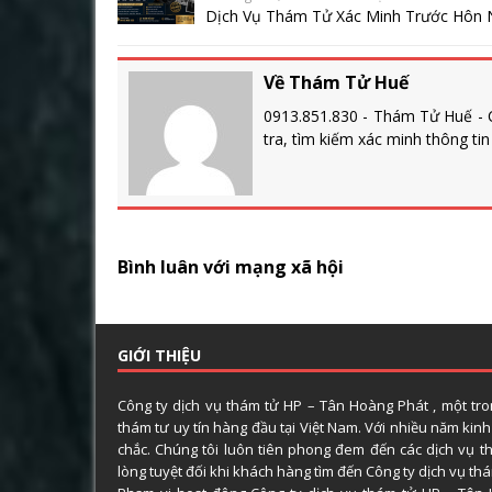
Dịch Vụ Thám Tử Xác Minh Trước Hôn N
Về Thám Tử Huế
0913.851.830 - Thám Tử Huế - C
tra, tìm kiếm xác minh thông ti
Bình luân với mạng xã hội
GIỚI THIỆU
Công ty dịch vụ thám tử HP – Tân Hoàng Phát , một tr
thám tư uy tín hàng đầu tại Việt Nam. Với nhiều năm kin
chắc. Chúng tôi luôn tiên phong đem đến các dịch vụ t
lòng tuyệt đối khi khách hàng tìm đến Công ty dịch vụ t