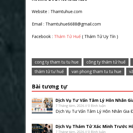
Website : Thamtuhue.com
Email : Thamtuhue6688@gmail.com
Facebook :
Thám Tử Huế
( Thám Tử Uy Tín )
cong ty tham tu tu hue
công ty thám tử huế
thám tử tư huế
van phong tham tu tu hue
v
Bài tương tự
Dịch Vụ Tư Vấn Tâm Lý Hôn Nhân Gi
7 Tháng tám, 2026 // 0 Bình luận
Dịch Vụ Tư Vấn Tâm Lý Hôn Nhân Gia Đ
Dịch Vụ Thám Tử Xác Minh Trước H
7 Tháng tám, 2026 // 0 Bình luận