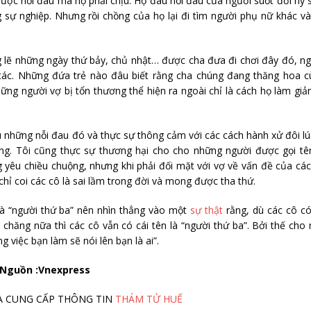
được nỗi đau mà họ phải chịu. Họ đau nỗi đau của người suốt đời hy 
 sự nghiệp. Nhưng rồi chồng của họ lại đi tìm người phụ nữ khác v
lẽ những ngày thứ bảy, chủ nhật… được cha đưa đi chơi đây đó, ng
 tác. Những đứa trẻ nào đâu biết rằng cha chúng đang thăng hoa c
ững người vợ bị tổn thương thể hiện ra ngoài chỉ là cách họ làm gi
ểu những nỗi đau đó và thực sự thông cảm với các cách hành xử đôi lú
ng. Tôi cũng thực sự thương hại cho cho những người được gọi tên
g yêu chiều chuộng, nhưng khi phải đối mặt với vợ về vấn đề của cá
chỉ coi các cô là sai lầm trong đời và mong được tha thứ.
à “người thứ ba” nên nhìn thẳng vào một
sự thật
rằng, dù các cô có
chăng nữa thì các cô vẫn có cái tên là “người thứ ba”. Bởi thế cho
g việc bạn làm sẽ nói lên bạn là ai”.
Nguồn :Vnexpress
M VÀ CUNG CẤP THÔNG TIN
THÁM TỬ HUẾ