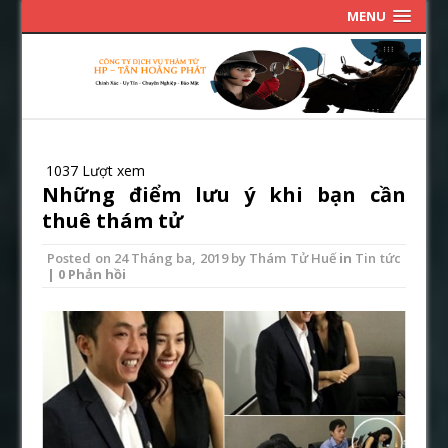
MENU
1037 Lượt xem
Những điểm lưu ý khi bạn cần
thuê thám tử
Posted on
24 Tháng ba, 2019
by
Thám Tử Huế
in
Tin tức
| 0 Phản hồi