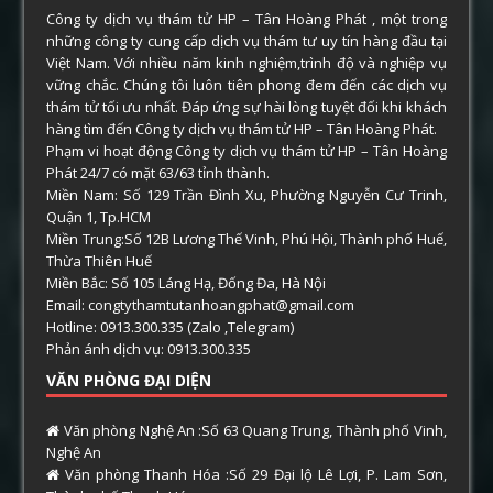
Công ty dịch vụ thám tử HP – Tân Hoàng Phát , một trong
những công ty cung cấp dịch vụ thám tư uy tín hàng đầu tại
Việt Nam. Với nhiều năm kinh nghiệm,trình độ và nghiệp vụ
vững chắc. Chúng tôi luôn tiên phong đem đến các dịch vụ
thám tử tối ưu nhất. Đáp ứng sự hài lòng tuyệt đối khi khách
hàng tìm đến Công ty dịch vụ thám tử HP – Tân Hoàng Phát.
Phạm vi hoạt động Công ty dịch vụ thám tử HP – Tân Hoàng
Phát 24/7 có mặt 63/63 tỉnh thành.
Miền Nam: Số 129 Trần Đình Xu, Phường Nguyễn Cư Trinh,
Quận 1, Tp.HCM
Miền Trung:Số 12B Lương Thế Vinh, Phú Hội, Thành phố Huế,
Thừa Thiên Huế
Miền Bắc: Số 105 Láng Hạ, Đống Đa, Hà Nội
Email: congtythamtutanhoangphat@gmail.com
Hotline: 0913.300.335 (Zalo ,Telegram)
Phản ánh dịch vụ: 0913.300.335
VĂN PHÒNG ĐẠI DIỆN
Văn phòng Nghệ An :Số 63 Quang Trung, Thành phố Vinh,
Nghệ An
Văn phòng Thanh Hóa :Số 29 Đại lộ Lê Lợi, P. Lam Sơn,