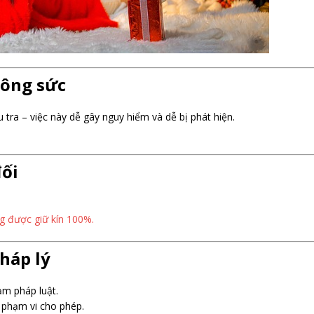
công sức
 tra – việc này dễ gây nguy hiểm và dễ bị phát hiện.
đối
g được giữ kín 100%.
pháp lý
ạm pháp luật.
g phạm vi cho phép.