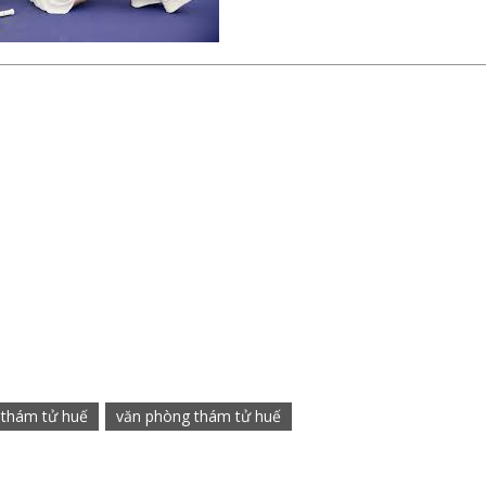
ụ
thám tử huế
văn phòng thám tử huế