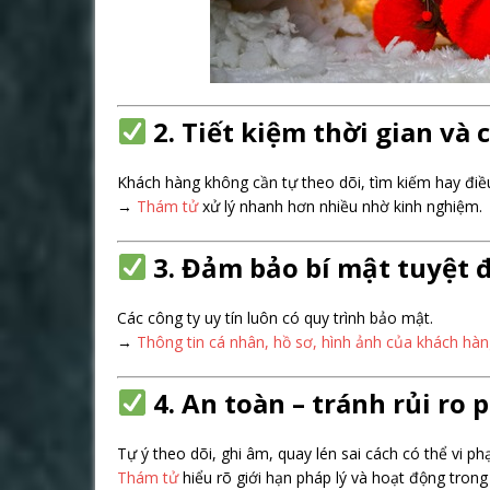
2. Tiết kiệm thời gian và 
Khách hàng không cần tự theo dõi, tìm kiếm hay điều
→
Thám tử
xử lý nhanh hơn nhiều nhờ kinh nghiệm.
3. Đảm bảo bí mật tuyệt 
Các công ty uy tín luôn có quy trình bảo mật.
→
Thông tin cá nhân, hồ sơ, hình ảnh của khách hàn
4. An toàn – tránh rủi ro 
Tự ý theo dõi, ghi âm, quay lén sai cách có thể vi ph
Thám tử
hiểu rõ giới hạn pháp lý và hoạt động tron