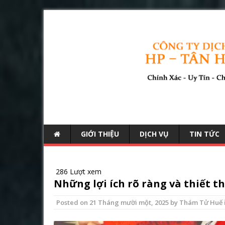
GIỚI THIỆU
DỊCH VỤ
TIN TỨC
286 Lượt xem
Những lợi ích rõ ràng và thiết t
Posted on
21 Tháng mười một, 2025
by
Thám Tử Huế