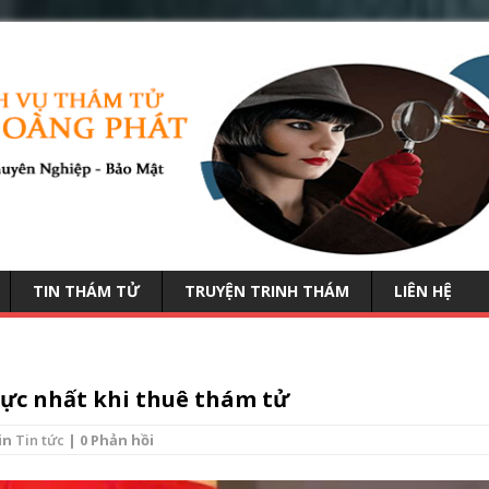
TIN THÁM TỬ
TRUYỆN TRINH THÁM
LIÊN HỆ
hực nhất khi thuê thám tử
in
Tin tức
| 0 Phản hồi