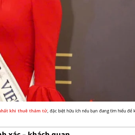
 nhất khi thuê thám tử
, đặc biệt hữu ích nếu bạn đang tìm hiểu để 
nh xác – khách quan