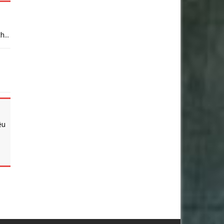
...
ều