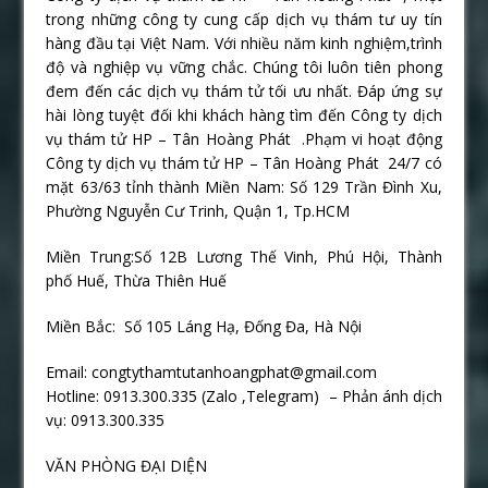
trong những công ty cung cấp dịch vụ thám tư uy tín
hàng đầu tại Việt Nam. Với nhiều năm kinh nghiệm,trình
độ và nghiệp vụ vững chắc. Chúng tôi luôn tiên phong
đem đến các dịch vụ thám tử tối ưu nhất. Đáp ứng sự
hài lòng tuyệt đối khi khách hàng tìm đến Công ty dịch
vụ thám tử HP – Tân Hoàng Phát .Phạm vi hoạt động
Công ty dịch vụ thám tử HP – Tân Hoàng Phát 24/7 có
mặt 63/63 tỉnh thành Miền Nam: Số 129 Trần Đình Xu,
Phường Nguyễn Cư Trinh, Quận 1, Tp.HCM
Miền Trung:Số 12B Lương Thế Vinh, Phú Hội, Thành
phố Huế, Thừa Thiên Huế
Miền Bắc: Số 105 Láng Hạ, Đống Đa, Hà Nội
Email: congtythamtutanhoangphat@gmail.com
Hotline: 0913.300.335 (Zalo ,Telegram) – Phản ánh dịch
vụ: 0913.300.335
VĂN PHÒNG ĐẠI DIỆN