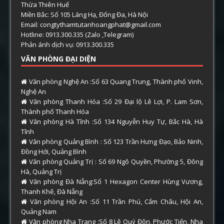
Thừa Thiên Huế
Miền Bắc: Số 105 Láng Hạ, Đống Đa, Hà Nội
Email: congtythamtutanhoangphat@gmail.com
Hotline: 0913.300.335 (Zalo ,Telegram)
Phản ánh dịch vụ: 0913.300.335
VĂN PHÒNG ĐẠI DIỆN
Văn phòng Nghệ An :Số 63 Quang Trung, Thành phố Vinh,
Nghệ An
Văn phòng Thanh Hóa :Số 29 Đại lộ Lê Lợi, P. Lam Sơn,
Thành phố Thanh Hóa
Văn phòng Hà Tĩnh :Số 134 Nguyễn Huy Tự, Bắc Hà, Hà
Tĩnh
Văn phòng Quảng Bình : Số 123 Trần Hưng Đạo, Bảo Ninh,
Đồng Hới, Quảng Bình
Văn phòng Quảng Trị : Số 69 Ngô Quyền, Phường 5, Đông
Hà, Quảng Trị
Văn phòng Đà Nẵng:Số 1 Hexagon Center Hùng Vương,
Thanh Khê, Đà Nẵng
Văn phòng Hội An :Số 11 Trần Phú, Cẩm Châu, Hội An,
Quảng Nam
Văn phòng Nha Trang :Số 8 Lê Quý Đôn, Phước Tiến, Nha