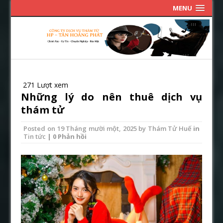
MENU
271 Lượt xem
Những lý do nên thuê dịch vụ
thám tử
Posted on
19 Tháng mười một, 2025
by
Thám Tử Huế
in
Tin tức
| 0 Phản hồi