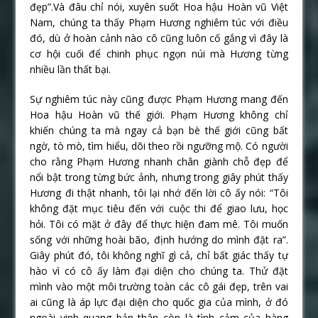
đẹp”.Và đâu chỉ nói, xuyên suốt Hoa hậu Hoàn vũ Việt
Nam, chúng ta thấy Phạm Hương nghiêm túc với điều
đó, dù ở hoàn cảnh nào cô cũng luôn cố gắng vì đây là
cơ hội cuối để chinh phục ngọn núi mà Hương từng
nhiều lần thất bại.
Sự nghiêm túc này cũng được Phạm Hương mang đến
Hoa hậu Hoàn vũ thế giới. Phạm Hương không chỉ
khiến chúng ta mà ngay cả bạn bè thế giới cũng bất
ngờ, tò mò, tìm hiểu, dõi theo rồi ngưỡng mộ. Có người
cho rằng Phạm Hương nhanh chân giành chỗ đẹp để
nổi bật trong từng bức ảnh, nhưng trong giây phút thấy
Hương đi thật nhanh, tôi lại nhớ đến lời cô ấy nói: “Tôi
không đặt mục tiêu đến với cuộc thi để giao lưu, học
hỏi. Tôi có mặt ở đây để thực hiện đam mê. Tôi muốn
sống với những hoài bão, định hướng do mình đặt ra”.
Giây phút đó, tôi không nghĩ gì cả, chỉ bất giác thấy tự
hào vì có cô ấy làm đại diện cho chúng ta. Thử đặt
mình vào một môi trường toàn các cô gái đẹp, trên vai
ai cũng là áp lực đại diện cho quốc gia của mình, ở đó
ngoài vinh quang bản thân còn là tình cảm của hàng