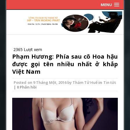
MENU
2365 Lượt xem
Phạm Hương: Phía sau cô Hoa hậu
được gọi tên nhiều nhất ở khắp
Việt Nam
Posted on
9 Tháng Một, 2016
by
Thám Tử Huế
in
Tin tức
| 0 Phản hồi