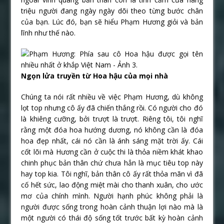
triệu người đang ngày ngày dõi theo từng bước chân
của bạn. Lúc đó, bạn sẽ hiểu Phạm Hương giỏi và bản
lĩnh như thế nào.
Ngọn lửa truyền từ Hoa hậu của mọi nhà
Chúng ta nói rất nhiều về việc Phạm Hương, dù không
lọt top nhưng cô ấy đã chiến thắng rồi. Có người cho đó
là khiêng cưỡng, bởi trượt là trượt. Riêng tôi, tôi nghĩ
rằng một đóa hoa hướng dương, nó không cần là đóa
hoa đẹp nhất, cái nó cần là ánh sáng mặt trời ấy. Cái
cốt lõi mà Hương cần ở cuộc thi là thỏa niềm khát khao
chinh phục bản thân chứ chưa hẳn là mục tiêu top này
hay top kia. Tôi nghĩ, bản thân cô ấy rất thỏa mãn vì đã
cố hết sức, lao động miệt mài cho thanh xuân, cho ước
mơ của chính mình. Người hạnh phúc không phải là
người được sống trong hoàn cảnh thuận lợi nào mà là
một người có thái độ sống tốt trước bất kỳ hoàn cảnh