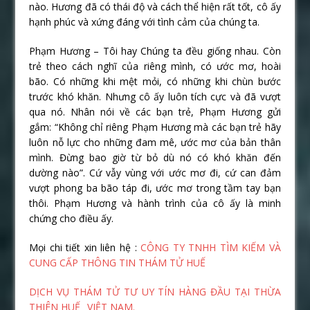
nào. Hương đã có thái độ và cách thể hiện rất tốt, cô ấy
hạnh phúc và xứng đáng với tình cảm của chúng ta.
Phạm Hương – Tôi hay Chúng ta đều giống nhau. Còn
trẻ theo cách nghĩ của riêng mình, có ước mơ, hoài
bão. Có những khi mệt mỏi, có những khi chùn bước
trước khó khăn. Nhưng cô ấy luôn tích cực và đã vượt
qua nó. Nhân nói về các bạn trẻ, Phạm Hương gửi
gắm: “Không chỉ riêng Phạm Hương mà các bạn trẻ hãy
luôn nỗ lực cho những đam mê, ước mơ của bản thân
mình. Đừng bao giờ từ bỏ dù nó có khó khăn đến
dường nào”. Cứ vẫy vùng với ước mơ đi, cứ can đảm
vượt phong ba bão táp đi, ước mơ trong tầm tay bạn
thôi. Phạm Hương và hành trình của cô ấy là minh
chứng cho điều ấy.
Mọi chi tiết xin liên hệ :
CÔNG TY TNHH TÌM KIẾM VÀ
CUNG CẤP THÔNG TIN THÁM TỬ HUẾ
DỊCH VỤ THÁM TỬ TƯ UY TÍN HÀNG ĐẦU TẠI THỪA
THIÊN HUẾ _VIỆT NAM.