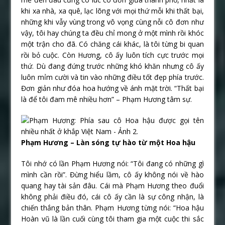
khi xa nhà, xa quê, lạc lõng với mọi thứ mỗi khi thất bại,
những khi vẫy vùng trong vô vọng cùng nỗi cô đơn như
vậy, tôi hay chúng ta đều chỉ mong ở một mình rồi khóc
một trận cho đã. Có chăng cái khác, là tôi từng bi quan
rồi bỏ cuộc. Còn Hương, cô ấy luôn tích cực trước mọi
thứ. Dù đang đứng trước những khó khăn nhưng cô ấy
luôn mỉm cười và tin vào những điều tốt đẹp phía trước.
Đơn giản như đóa hoa hướng về ánh mặt trời. “Thất bại
là để tôi đam mê nhiều hơn” – Phạm Hương tâm sự.
Phạm Hương – Làn sóng tự hào từ một Hoa hậu
Tôi nhớ có lần Phạm Hương nói: “Tôi đang có những gì
mình cần rồi”. Đừng hiểu lầm, cô ấy không nói về hào
quang hay tài sản đâu. Cái mà Phạm Hương theo đuổi
không phải điều đó, cái cô ấy cần là sự công nhận, là
chiến thắng bản thân. Phạm Hương từng nói: “Hoa hậu
Hoàn vũ là lần cuối cùng tôi tham gia một cuộc thi sắc