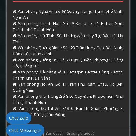
Văn phòng Nghệ An :Số 63 Quang Trung, Thành phố Vinh,
Nghệ An
Văn phòng Thanh Hóa :Số 29 Đại lộ Lê Lợi, P. Lam Sơn,
Thành phố Thanh Hóa
Văn phòng Hà Tĩnh :Số 134 Nguyễn Huy Tự, Bắc Hà, Hà
Tĩnh
Văn phòng Quảng Bình : Số 123 Trần Hưng Đạo, Bảo Ninh,
Đồng Hới, Quảng Bình
Văn phòng Quảng Trị : Số 69 Ngô Quyền, Phường 5, Đông
Hà, Quảng Trị
Văn phòng Đà Nẵng:Số 1 Hexagon Center Hùng Vương,
Thanh Khê, Đà Nẵng
Văn phòng Hội An :Số 11 Trần Phú, Cẩm Châu, Hội An,
Quảng Nam
Văn phòng Nha Trang :Số 8 Lê Quý Đôn, Phước Tiến, Nha
Trang, Khánh Hòa
Văn phòng Đà Lạt :Số 318 Đ. Bùi Thị Xuân, Phường 8,
Thành phố Đà Lạt, Lâm Đồng
Chat Zalo
Chat Messenger
Copyright © 2026 | Bản quyền nội dung thuộc về