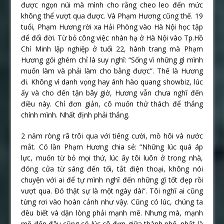
được ngọn núi mà mình cho rằng cheo leo đến mức
không thể vượt qua được. Và Phạm Hương cũng thế. 19
tuổi, Phạm Hương rời xa Hải Phòng vào Hà Nội học tập
để đổi đời. Từ bỏ công việc nhàn hạ ở Hà Nội vào Tp.Hồ
Chí Minh lập nghiệp ở tuổi 22, hành trang mà Phạm
Hương gói ghém chỉ là suy nghĩ: “Sống vì những gì mình
muốn làm và phải làm cho bằng được”. Thế là Hương
đi. Không vì danh vọng hay ánh hào quang showbiz, lúc
ấy và cho đến tận bây giờ, Hương vẫn chưa nghĩ đến
điều này. Chỉ đơn giản, cô muốn thử thách để thắng
chính mình. Nhất định phải thắng.
2 năm ròng rã trôi qua với tiếng cười, mồ hôi và nước
mắt. Có lần Phạm Hương chia sẻ: “Những lúc quá áp
lực, muốn từ bỏ mọi thứ, lúc ấy tôi luôn ở trong nhà,
đóng cửa từ sáng đến tối, tắt điện thoại, không nói
chuyện với ai để tự mình nghĩ đến những gì tốt đẹp rồi
vượt qua. Đó thật sự là một ngày dài”. Tôi nghĩ ai cũng
từng rơi vào hoàn cảnh như vậy. Cũng có lúc, chúng ta
đều biết và dặn lòng phải mạnh mẽ. Nhưng mà, mạnh
mẽ đến đâu cũng có lúc cô đơn giữa thành phố, nhất là