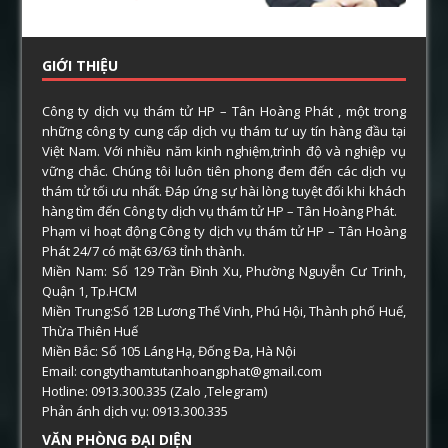
GIỚI THIỆU
Công ty dịch vụ thám tử HP – Tân Hoàng Phát , một trong
những công ty cung cấp dịch vụ thám tư uy tín hàng đầu tại
Việt Nam. Với nhiều năm kinh nghiệm,trình độ và nghiệp vụ
vững chắc. Chúng tôi luôn tiên phong đem đến các dịch vụ
thám tử tối ưu nhất. Đáp ứng sự hài lòng tuyệt đối khi khách
hàng tìm đến Công ty dịch vụ thám tử HP – Tân Hoàng Phát.
Phạm vi hoạt động Công ty dịch vụ thám tử HP – Tân Hoàng
Phát 24/7 có mặt 63/63 tỉnh thành.
Miền Nam: Số 129 Trần Đình Xu, Phường Nguyễn Cư Trinh,
Quận 1, Tp.HCM
Miền Trung:Số 12B Lương Thế Vinh, Phú Hội, Thành phố Huế,
Thừa Thiên Huế
Miền Bắc: Số 105 Láng Hạ, Đống Đa, Hà Nội
Email: congtythamtutanhoangphat@gmail.com
Hotline: 0913.300.335 (Zalo ,Telegram)
Phản ánh dịch vụ: 0913.300.335
VĂN PHÒNG ĐẠI DIỆN