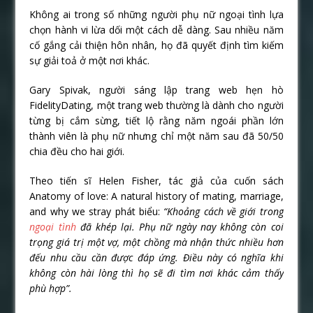
Không ai trong số những người phụ nữ ngoại tình lựa
chọn hành vi lừa dối một cách dễ dàng. Sau nhiều năm
cố gắng cải thiện hôn nhân, họ đã quyết định tìm kiếm
sự giải toả ở một nơi khác.
Gary Spivak, người sáng lập trang web hẹn hò
FidelityDating, một trang web thường là dành cho người
từng bị cắm sừng, tiết lộ rằng năm ngoái phần lớn
thành viên là phụ nữ nhưng chỉ một năm sau đã 50/50
chia đều cho hai giới.
Theo tiến sĩ Helen Fisher, tác giả của cuốn sách
Anatomy of love: A natural history of mating, marriage,
and why we stray phát biểu:
“Khoảng cách về giới trong
ngoại tình
đã khép lại. Phụ nữ ngày nay không còn coi
trọng giá trị một vợ, một chồng mà nhận thức nhiều hơn
đếu nhu cầu cần được đáp ứng. Điều này có nghĩa khi
không còn hài lòng thì họ sẽ đi tìm nơi khác cảm thấy
phù hợp”.