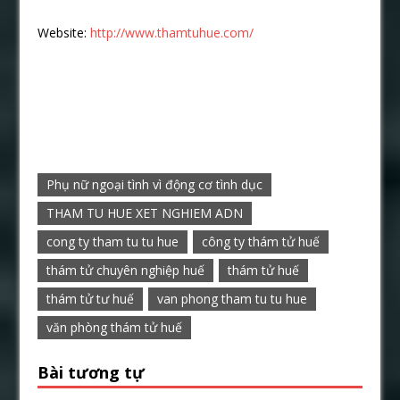
Website:
http://www.thamtuhue.com/
Phụ nữ ngoại tình vì động cơ tình dục
THAM TU HUE XET NGHIEM ADN
cong ty tham tu tu hue
công ty thám tử huế
thám tử chuyên nghiệp huế
thám tử huế
thám tử tư huế
van phong tham tu tu hue
văn phòng thám tử huế
Bài tương tự