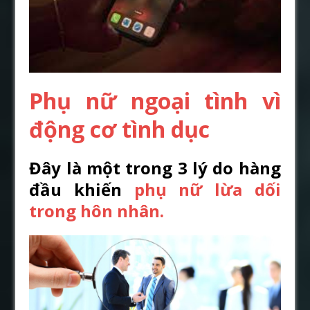
Phụ nữ ngoại tình vì
động cơ tình dục
Đây là một trong 3 lý do hàng
đầu khiến
phụ nữ lừa dối
trong hôn nhân.