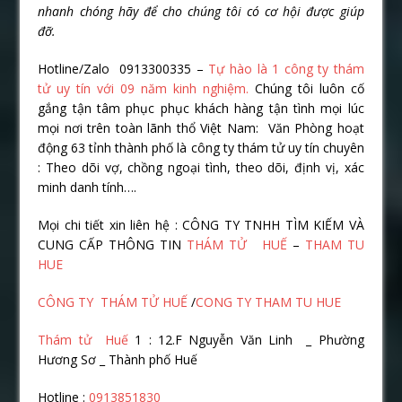
nhanh chóng hãy để cho chúng tôi có cơ hội được giúp
đỡ.
Hotline/Zalo 0913300335 –
Tự hào là 1 công ty thám
tử uy tín với 09 năm kinh nghiệm.
Chúng tôi luôn cố
gắng tận tâm phục phục khách hàng tận tình mọi lúc
mọi nơi trên toàn lãnh thổ Việt Nam: Văn Phòng hoạt
động 63 tỉnh thành phố là công ty thám tử uy tín chuyên
: Theo dõi vợ, chồng ngoại tình, theo dõi, định vị, xác
minh danh tính….
Mọi chi tiết xin liên hệ : CÔNG TY TNHH TÌM KIẾM VÀ
CUNG CẤP THÔNG TIN
THÁM TỬ HUẾ
–
THAM TU
HUE
CÔNG TY THÁM TỬ HUẾ
/
CONG TY THAM TU HUE
Thám tử Huế
1 : 12.F Nguyễn Văn Linh _ Phường
Hương Sơ _ Thành phố Huế
Hotline :
0913851830