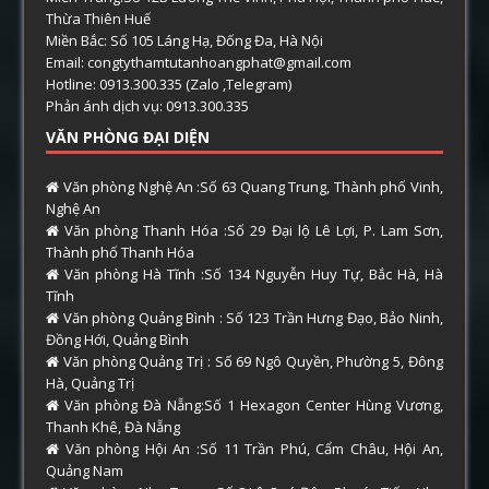
Thừa Thiên Huế
Miền Bắc: Số 105 Láng Hạ, Đống Đa, Hà Nội
Email: congtythamtutanhoangphat@gmail.com
Hotline: 0913.300.335 (Zalo ,Telegram)
Phản ánh dịch vụ: 0913.300.335
VĂN PHÒNG ĐẠI DIỆN
Văn phòng Nghệ An :Số 63 Quang Trung, Thành phố Vinh,
Nghệ An
Văn phòng Thanh Hóa :Số 29 Đại lộ Lê Lợi, P. Lam Sơn,
Thành phố Thanh Hóa
Văn phòng Hà Tĩnh :Số 134 Nguyễn Huy Tự, Bắc Hà, Hà
Tĩnh
Văn phòng Quảng Bình : Số 123 Trần Hưng Đạo, Bảo Ninh,
Đồng Hới, Quảng Bình
Văn phòng Quảng Trị : Số 69 Ngô Quyền, Phường 5, Đông
Hà, Quảng Trị
Văn phòng Đà Nẵng:Số 1 Hexagon Center Hùng Vương,
Thanh Khê, Đà Nẵng
Văn phòng Hội An :Số 11 Trần Phú, Cẩm Châu, Hội An,
Quảng Nam