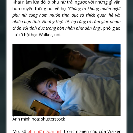
Khái niệm lừa dối ở phụ nữ trái ngược với những gì văn
hóa truyền thống nói về họ.
“Chúng ta không muốn nghĩ
phụ nữ cũng ham muốn tình dục và thích quan hệ với
nhiều bạn tình. Nhưng thực tế, họ cũng có cảm giác nhàm
chán với tình dục trong hôn nhân như đàn ông”,
phó giáo
sư xã hội học Walker, nói.
Ảnh minh họa: shutterstock
Một số
phụ nữ ngoại tình
trong nghiên cứu của Walker