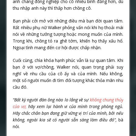
anh chàng đồng nghiệp cho cô nhiều bình đẳng hơn, dù
thu nhập anh này thì thấp hơn chồng cô.
Bạn phải cởi mở với những điều mà bạn đời quan tâm.
Rất nhiều phụ nữ Walker phỏng vấn nói khi họ thoải mái
nói về những tưởng tượng hoặc mong muốn của mình.
Trong khi, chồng tỏ ra ghê tởm, khiến họ thấy xấu hổ.
Ngoại tình mang đến cơ hội được chấp nhận.
Cuối cùng, chìa khóa hạnh phúc vẫn là sự quan tâm. Khi
bạn ở với vợ/chồng, Walker nói, quan trọng phải suy
nghĩ về nhu cầu của cô ấy và của mình. Nếu không,
một số người muốn đi tìm đối tượng khác thỏa mãn nhu
cầu đó.
“Bất kỳ người đàn ông nào lo lắng về sự
không chung thủy
của vợ,
hãy xem lại hành vi của mình trong phòng ngủ.
Hãy chắc chắn bạn đang giữ vững vị trí của mình, bởi nếu
không, ngoài kia sẽ có người sẵn sàng làm điều đó”,
bà
nói.