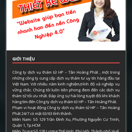
GIỚI THIỆU
Công ty dịch vụ thám tử HP – Tân Hoàng Phát , một trong
những công ty cung cấp dịch vụ thám tư uy tín hàng đầu tại
Việt Nam. Với nhiều năm kinh nghiệm,trình độ và nghiệp vụ
vững chắc. Chúng tôi luôn tiên phong đem đến các dịch vụ
thám tử tối ưu nhất. Đáp ứng sự hài lòng tuyệt đối khi khách
hàng tìm đến Công ty dịch vụ thám tử HP – Tân Hoàng Phát.
Phạm vi hoạt động Công ty dịch vụ thám tử HP – Tân Hoàng
Phát 24/7 có mặt 63/63 tỉnh thành.
Miền Nam: Số 129 Trần Đình Xu, Phường Nguyễn Cư Trinh,
Quận 1, Tp.HCM
Miền Trung:Số 12B Lương Thế Vinh, Phú Hội, Thành phố Huế,