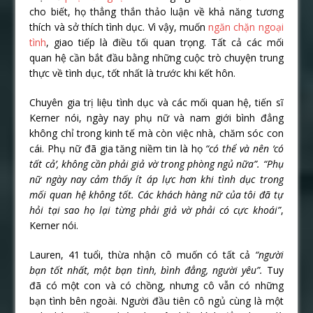
cho biết, họ thẳng thắn thảo luận về khả năng tương
thích và sở thích tình dục. Vì vậy, muốn
ngăn chặn ngoại
tình
, giao tiếp là điều tối quan trọng. Tất cả các mối
quan hệ cần bắt đầu bằng những cuộc trò chuyện trung
thực về tình dục, tốt nhất là trước khi kết hôn.
Chuyên gia trị liệu tình dục và các mối quan hệ, tiến sĩ
Kerner nói, ngày nay phụ nữ và nam giới bình đẳng
không chỉ trong kinh tế mà còn việc nhà, chăm sóc con
cái. Phụ nữ đã gia tăng niềm tin là họ
“có thể và nên ‘có
tất cả’, không cần phải giả vờ trong phòng ngủ nữa”. “Phụ
nữ ngày nay cảm thấy ít áp lực hơn khi tình dục trong
mối quan hệ không tốt. Các khách hàng nữ của tôi đã tự
hỏi tại sao họ lại từng phải giả vờ phải có cực khoái”
,
Kerner nói.
Lauren, 41 tuổi, thừa nhận cô muốn có tất cả
“người
bạn tốt nhất, một bạn tình, bình đẳng, người yêu”.
Tuy
đã có một con và có chồng, nhưng cô vẫn có những
bạn tình bên ngoài. Người đầu tiên cô ngủ cùng là một