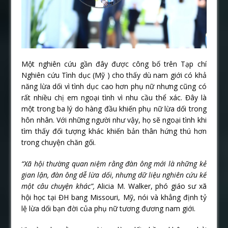
Một nghiên cứu gần đây được công bố trên Tạp chí
Nghiên cứu Tình dục (Mỹ ) cho thấy dù nam giới có khả
năng lừa dối vì tình dục cao hơn phụ nữ nhưng cũng có
rất nhiều chị em ngoại tình vì nhu cầu thể xác. Đây là
một trong ba lý do hàng đầu khiến phụ nữ lừa dối trong
hôn nhân. Với những người như vậy, họ sẽ ngoại tình khi
tìm thấy đối tượng khác khiến bản thân hứng thú hơn
trong chuyện chăn gối.
“Xã hội thường quan niệm rằng đàn ông mới là những kẻ
gian lận, đàn ông dễ lừa dối, nhưng dữ liệu nghiên cứu kể
một câu chuyện khác”,
Alicia M. Walker, phó giáo sư xã
hội học tại ĐH bang Missouri, Mỹ, nói và khẳng định tỷ
lệ lừa dối bạn đời của phụ nữ tương đương nam giới.