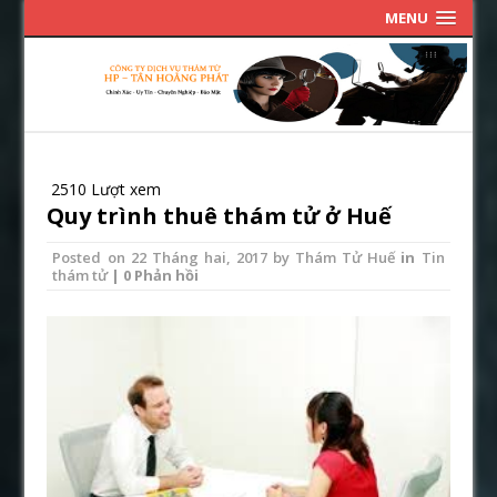
MENU
2510 Lượt xem
Quy trình thuê thám tử ở Huế
Posted on
22 Tháng hai, 2017
by
Thám Tử Huế
in
Tin
thám tử
| 0 Phản hồi