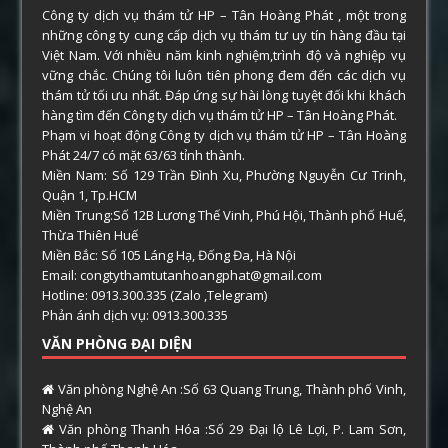
Công ty dịch vụ thám tử HP – Tân Hoàng Phát , một trong
những công ty cung cấp dịch vụ thám tư uy tín hàng đầu tại
Việt Nam. Với nhiều năm kinh nghiệm,trình độ và nghiệp vụ
vững chắc. Chúng tôi luôn tiên phong đem đến các dịch vụ
thám tử tối ưu nhất. Đáp ứng sự hài lòng tuyệt đối khi khách
hàng tìm đến Công ty dịch vụ thám tử HP – Tân Hoàng Phát.
Phạm vi hoạt động Công ty dịch vụ thám tử HP – Tân Hoàng
Phát 24/7 có mặt 63/63 tỉnh thành.
Miền Nam: Số 129 Trần Đình Xu, Phường Nguyễn Cư Trinh,
Quận 1, Tp.HCM
Miền Trung:Số 12B Lương Thế Vinh, Phú Hội, Thành phố Huế,
Thừa Thiên Huế
Miền Bắc: Số 105 Láng Hạ, Đống Đa, Hà Nội
Email: congtythamtutanhoangphat@gmail.com
Hotline: 0913.300.335 (Zalo ,Telegram)
Phản ánh dịch vụ: 0913.300.335
VĂN PHÒNG ĐẠI DIỆN
Văn phòng Nghệ An :Số 63 Quang Trung, Thành phố Vinh,
Nghệ An
Văn phòng Thanh Hóa :Số 29 Đại lộ Lê Lợi, P. Lam Sơn,