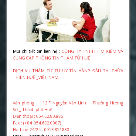
Mọi chi tiết xin liên hệ :
CÔNG TY TNHH TÌM KIẾM VÀ
CUNG CẤP THÔNG TIN THÁM TỬ HUẾ
DỊCH VỤ THÁM TỬ TƯ UY TÍN HÀNG ĐẦU TẠI THỪA
THIÊN HUẾ _VIỆT NAM.
Văn phòng 1 : 12.F Nguyễn Văn Linh _ Phường Hương
Sơ _ Thành phố Huế
Điện thoại : 054.62.80.886
Fax : (+84_054.682.0007)
Hottline 24/24 : 0913.851830