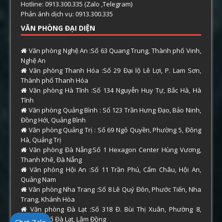
Hotline: 0913.300.335 (Zalo ,Telegram)
Phản ánh dịch vụ: 0913.300.335
VĂN PHÒNG ĐẠI DIỆN
Văn phòng Nghệ An :Số 63 Quang Trung, Thành phố Vinh,
Nghệ An
Văn phòng Thanh Hóa :Số 29 Đại lộ Lê Lợi, P. Lam Sơn,
Thành phố Thanh Hóa
Văn phòng Hà Tĩnh :Số 134 Nguyễn Huy Tự, Bắc Hà, Hà
Tĩnh
Văn phòng Quảng Bình : Số 123 Trần Hưng Đạo, Bảo Ninh,
Đồng Hới, Quảng Bình
Văn phòng Quảng Trị : Số 69 Ngô Quyền, Phường 5, Đông
Hà, Quảng Trị
Văn phòng Đà Nẵng:Số 1 Hexagon Center Hùng Vương,
Thanh Khê, Đà Nẵng
Văn phòng Hội An :Số 11 Trần Phú, Cẩm Châu, Hội An,
Quảng Nam
Văn phòng Nha Trang :Số 8 Lê Quý Đôn, Phước Tiến, Nha
Trang, Khánh Hòa
Văn phòng Đà Lạt :Số 318 Đ. Bùi Thị Xuân, Phường 8,
Thành phố Đà Lạt, Lâm Đồng