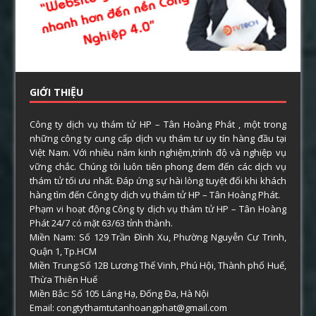
GIỚI THIỆU
Công ty dịch vụ thám tử HP – Tân Hoàng Phát , một trong
những công ty cung cấp dịch vụ thám tư uy tín hàng đầu tại
Việt Nam. Với nhiều năm kinh nghiệm,trình độ và nghiệp vụ
vững chắc. Chúng tôi luôn tiên phong đem đến các dịch vụ
thám tử tối ưu nhất. Đáp ứng sự hài lòng tuyệt đối khi khách
hàng tìm đến Công ty dịch vụ thám tử HP – Tân Hoàng Phát.
Phạm vi hoạt động Công ty dịch vụ thám tử HP – Tân Hoàng
Phát 24/7 có mặt 63/63 tỉnh thành.
Miền Nam: Số 129 Trần Đình Xu, Phường Nguyễn Cư Trinh,
Quận 1, Tp.HCM
Miền Trung:Số 12B Lương Thế Vinh, Phú Hội, Thành phố Huế,
Thừa Thiên Huế
Miền Bắc: Số 105 Láng Hạ, Đống Đa, Hà Nội
Email: congtythamtutanhoangphat@gmail.com