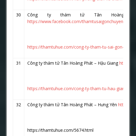
30
Công ty thám tử Tân Hoàng P
https://www.facebook.com/thamtusaigonchuyennghiep
https://thamtuhue.com/cong-ty-tham-tu-sai-gon-uy-ti
31
Công ty thám tử Tân Hoàng Phát – Hậu Giang
https:/
https://thamtuhue.com/cong-ty-tham-tu-hau-giang-10
32
Công ty thám tử Tân Hoàng Phát – Hưng Yên
https://
https://thamtuhue.com/5674.html