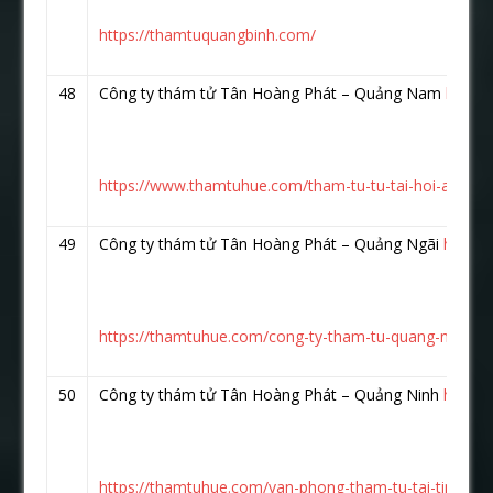
https://thamtuquangbinh.com/
48
Công ty thám tử Tân Hoàng Phát – Quảng Nam
https
https://www.thamtuhue.com/tham-tu-tu-tai-hoi-an-qu
49
Công ty thám tử Tân Hoàng Phát – Quảng Ngãi
https:
https://thamtuhue.com/cong-ty-tham-tu-quang-ngai-uy-
50
Công ty thám tử Tân Hoàng Phát – Quảng Ninh
https:
https://thamtuhue.com/van-phong-tham-tu-tai-tinh-qua