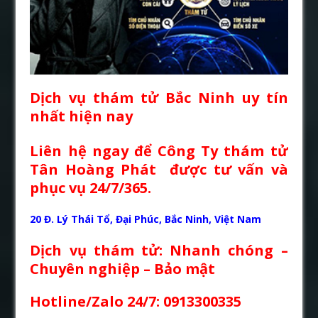
Dịch vụ thám tử Bắc Ninh
uy tín
nhất hiện nay
Liên hệ ngay để Công Ty thám tử
Tân Hoàng Phát được tư vấn và
phục vụ 24/7/365.
20 Đ. Lý Thái Tổ, Đại Phúc, Bắc Ninh, Việt Nam
Dịch vụ thám tử: Nhanh chóng –
Chuyên nghiệp – Bảo mật
Hotline/Zalo 24/7: 0913300335