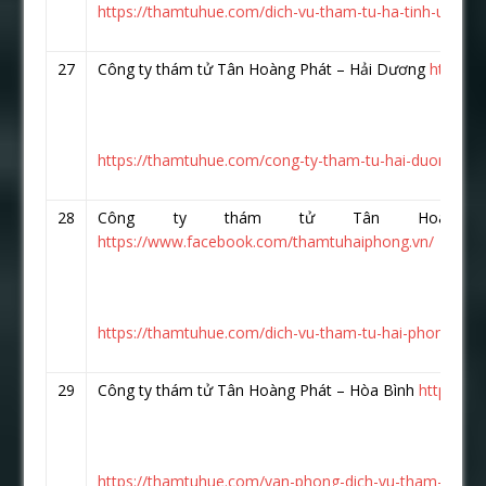
https://thamtuhue.com/dich-vu-tham-tu-ha-tinh-uy-tin-
27
Công ty thám tử Tân Hoàng Phát – Hải Dương
https:/
https://thamtuhue.com/cong-ty-tham-tu-hai-duong-uy-t
28
Công ty thám tử Tân Hoàng 
https://www.facebook.com/thamtuhaiphong.vn/
https://thamtuhue.com/dich-vu-tham-tu-hai-phong-uy-t
29
Công ty thám tử Tân Hoàng Phát – Hòa Bình
https://
https://thamtuhue.com/van-phong-dich-vu-tham-tu-hoa-