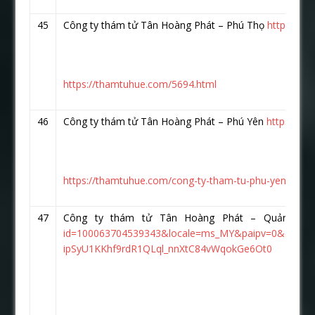
45
Công ty thám tử Tân Hoàng Phát – Phú Thọ
https://w
https://thamtuhue.com/5694.html
46
Công ty thám tử Tân Hoàng Phát – Phú Yên
https://w
https://thamtuhue.com/cong-ty-tham-tu-phu-yen-uy-tin
47
Công ty thám tử Tân Hoàng Phát – Quảng 
id=100063704539343&locale=ms_MY&paipv=0&eav
ipSyU1KKhf9rdR1QLql_nnXtC84vWqokGe6Ot0