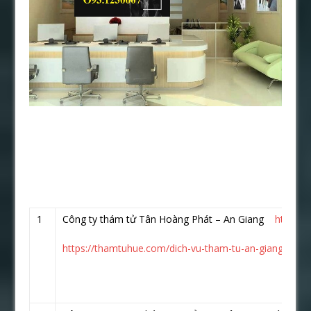
1
Công ty thám tử Tân Hoàng Phát – An Giang
https:/
https://thamtuhue.com/dich-vu-tham-tu-an-giang-uy-tin