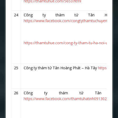
https://thamtuhue.com/5653.html
24
Công ty thám tử Tân Hoàn
https://www.facebook.com/congtythamtuchuyenghiep.v
https://thamtuhue.com/cong-ty-tham-tu-ha-noi-uy-tin-
25
Công ty thám tử Tân Hoàng Phát – Hà Tây
https://ww
26
Công ty thám tử Tân Ho
https://www.facebook.com/thamtuhatinh0913020026/?