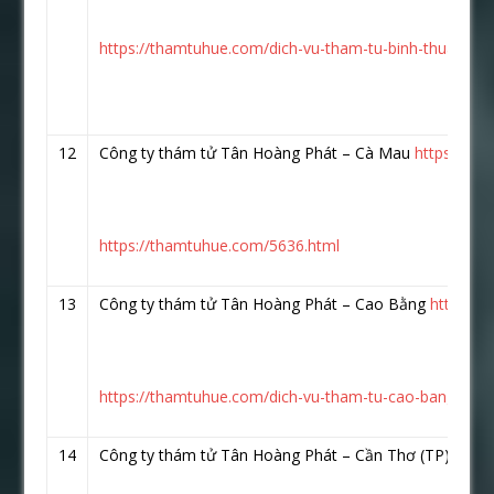
https://thamtuhue.com/dich-vu-tham-tu-binh-thuan.htm
12
Công ty thám tử Tân Hoàng Phát – Cà Mau
https://w
https://thamtuhue.com/5636.html
13
Công ty thám tử Tân Hoàng Phát – Cao Bằng
https:/
https://thamtuhue.com/dich-vu-tham-tu-cao-bang-uy-ti
14
Công ty thám tử Tân Hoàng Phát – Cần Thơ (TP)
http