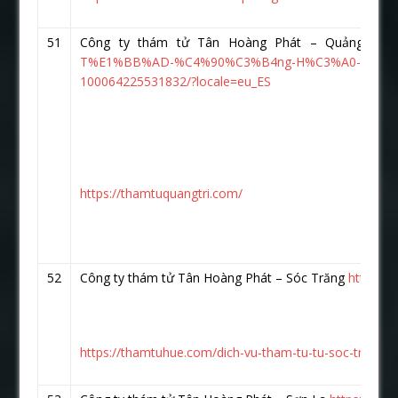
51
Công ty thám tử Tân Hoàng Phát – Quảng Trị
T%E1%BB%AD-%C4%90%C3%B4ng-H%C3%A0-Qu%E1
100064225531832/?locale=eu_ES
https://thamtuquangtri.com/
52
Công ty thám tử Tân Hoàng Phát – Sóc Trăng
https:/
https://thamtuhue.com/dich-vu-tham-tu-tu-soc-trang.h