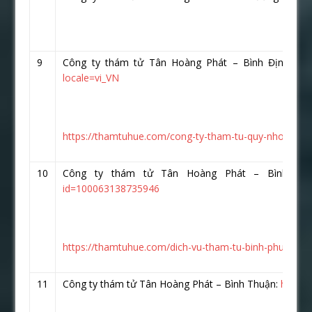
9
Công ty thám tử Tân Hoàng Phát – Bình Định
htt
locale=vi_VN
https://thamtuhue.com/cong-ty-tham-tu-quy-nhon-uy-ti
10
Công ty thám tử Tân Hoàng Phát – Bình P
id=100063138735946
https://thamtuhue.com/dich-vu-tham-tu-binh-phuoc-uy-
11
Công ty thám tử Tân Hoàng Phát – Bình Thuận:
https: