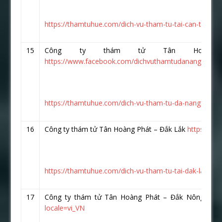
https://thamtuhue.com/dich-vu-tham-tu-tai-can-tho-uy-
15
Công ty thám tử Tân Hoàng
https://www.facebook.com/dichvuthamtudanang.vn/
https://thamtuhue.com/dich-vu-tham-tu-da-nang-uy-tin
16
Công ty thám tử Tân Hoàng Phát – Đắk Lắk
https://w
https://thamtuhue.com/dich-vu-tham-tu-tai-dak-lak.htm
17
Công ty thám tử Tân Hoàng Phát – Đắk Nông :
ht
locale=vi_VN