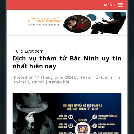
MENU
1015 Lượt xem
Dịch vụ thám tử Bắc Ninh uy tín
nhất hiện nay
Posted on
14 Tháng tám, 2024
by
Thám Tử Huế
in
Tin
thám tử
,
Tin tức
| 0 Phản hồi