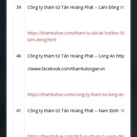
39
Công ty thám tử Tân Hoàng Phát – Lâm Đồng
https:/
https://thamtuhue.com/tham-tu-da-lat-hotline-093-123
lam-dong.html
40
Công ty thám tử Tân Hoàng Phát – Long An https:
//www.facebook.com/thamtulongan.vn
https://thamtuhue.com/cong-ty-tham-tu-long-an-uy-tin
41
Công ty thám tử Tân Hoàng Phát – Nam Định
https:/
https://thamtuhue.com/dich-vu-tham-tu-nam-dinh.html