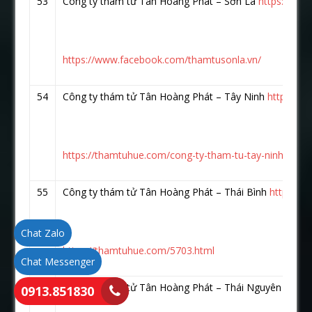
53
Công ty thám tử Tân Hoàng Phát – Sơn La
https://ww
https://www.facebook.com/thamtusonla.vn/
54
Công ty thám tử Tân Hoàng Phát – Tây Ninh
https://
https://thamtuhue.com/cong-ty-tham-tu-tay-ninh-uy-tin
55
Công ty thám tử Tân Hoàng Phát – Thái Bình
https://
Chat Zalo
https://thamtuhue.com/5703.html
Chat Messenger
56
Công ty thám tử Tân Hoàng Phát – Thái Nguyên
https
0913.851830