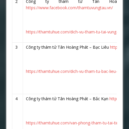
2
Công ty thám tử Tân Hoàng 
https://www.facebook.com/thamtuvungtau.vn/
https://thamtuhue.com/dich-vu-tham-tu-tai-vung-tau-uy
3
Công ty thám tử Tân Hoàng Phát – Bạc Liêu
https://w
https://thamtuhue.com/dich-vu-tham-tu-bac-lieu-uy-tin
4
Công ty thám tử Tân Hoàng Phát – Bắc Kạn
https://w
https://thamtuhue.com/van-phong-tham-tu-tai-tinh-bac