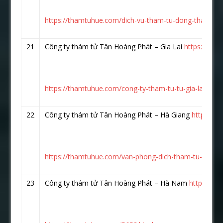
https://thamtuhue.com/dich-vu-tham-tu-dong-thap-tai-s
21
Công ty thám tử Tân Hoàng Phát – Gia Lai
https://www
https://thamtuhue.com/cong-ty-tham-tu-tu-gia-lai-uy-ti
22
Công ty thám tử Tân Hoàng Phát – Hà Giang
https://
https://thamtuhue.com/van-phong-dich-tham-tu-ha-gia
23
Công ty thám tử Tân Hoàng Phát – Hà Nam
https://w