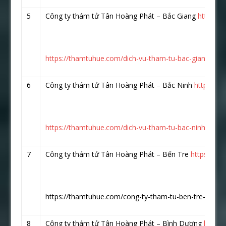
5
Công ty thám tử Tân Hoàng Phát – Bắc Giang
https:/
https://thamtuhue.com/dich-vu-tham-tu-bac-giang-uy-ti
6
Công ty thám tử Tân Hoàng Phát – Bắc Ninh
https://
https://thamtuhue.com/dich-vu-tham-tu-bac-ninh-uy-tin
7
Công ty thám tử Tân Hoàng Phát – Bến Tre
https://w
https://thamtuhue.com/cong-ty-tham-tu-ben-tre-uy-tin-
8
Công ty thám tử Tân Hoàng Phát – Bình Dương
https: