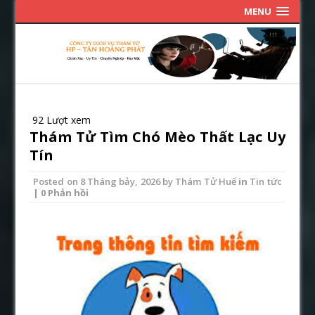
MENU
92 Lượt xem
Thám Tử Tìm Chó Mèo Thất Lạc Uy
Tín
Posted on
8 Tháng bảy, 2026
by
Thám Tử Huế
in
Tin tức
| 0 Phản hồi