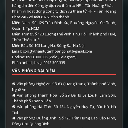
hàng tìm đến Công ty dịch vụ thám tử HP – Tân Hoàng Phát.
Phạm vi hoạt động Công ty dịch vụ thám tử HP – Tân Hoàng
Phát 24/7 có mặt 63/63 tỉnh thành.
Miền Nam: Số 129 Trần Đình Xu, Phường Nguyễn Cư Trinh,
Quận 1, Tp.HCM
Miền Trung:Số 12B Lương Thế Vinh, Phú Hội, Thành phố Huế,
Thừa Thiên Huế
Miền Bắc: Số 105 Láng Hạ, Đống Đa, Hà Nội
Email: congtythamtutanhoangphat@gmail.com
Hotline: 0913.300.335 (Zalo ,Telegram)
Phản ánh dịch vụ: 0913.300.335
VĂN PHÒNG ĐẠI DIỆN
Văn phòng Nghệ An :Số 63 Quang Trung, Thành phố Vinh,
Nghệ An
Văn phòng Thanh Hóa :Số 29 Đại lộ Lê Lợi, P. Lam Sơn,
Thành phố Thanh Hóa
Văn phòng Hà Tĩnh :Số 134 Nguyễn Huy Tự, Bắc Hà, Hà
Tĩnh
Văn phòng Quảng Bình : Số 123 Trần Hưng Đạo, Bảo Ninh,
Đồng Hới, Quảng Bình