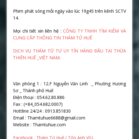
Phim phát sóng mỗi ngày vào lúc 19g45 trên kênh SCTV
14.
Mọi chi tiết xin liên hệ :
CÔNG TY TNHH TÌM KIẾM VÀ
CUNG CẤP THÔNG TIN THÁM TỬ HUẾ
DỊCH VỤ THÁM TỬ TƯ UY TÍN HÀNG ĐẦU TẠI THỪA
THIÊN HUẾ _VIỆT NAM
.
Văn phòng 1 : 12.F Nguyễn Văn Linh _ Phường Hương
Sơ _ Thành phố Huế
Điện thoại : 054.62.80.886
Fax : (+84_054.682.0007)
Hottline 24/24 : 0913.851830
Email : Thamtuhue6688@gmail.com
Website : Thamtuhue.com
Facebook : Thám Tử Huế ( Tôn Anh Vũ)