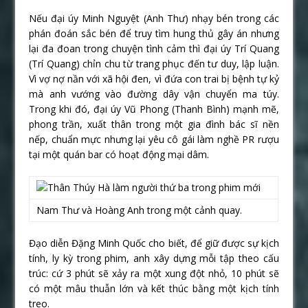
Nếu đại úy Minh Nguyệt (Anh Thư) nhạy bén trong các
phán đoán sắc bén để truy tìm hung thủ gây án nhưng
lại đa đoan trong chuyện tình cảm thì đại úy Trí Quang
(Trí Quang) chỉn chu từ trang phục đến tư duy, lập luận.
Vì vợ nợ nần với xã hội đen, vì đứa con trai bị bệnh tự kỷ
mà anh vướng vào đường dây vận chuyển ma túy.
Trong khi đó, đại úy Vũ Phong (Thanh Bình) mạnh mẽ,
phong trần, xuất thân trong một gia đình bác sĩ nền
nếp, chuẩn mực nhưng lại yêu cô gái làm nghề PR rượu
tại một quán bar có hoạt động mại dâm.
Nam Thư và Hoàng Anh trong một cảnh quay.
Đạo diễn Đặng Minh Quốc cho biết, để giữ được sự kịch
tính, ly kỳ trong phim, anh xây dựng mỗi tập theo cấu
trúc: cứ 3 phút sẽ xảy ra một xung đột nhỏ, 10 phút sẽ
có một mâu thuẫn lớn và kết thúc bằng một kịch tính
treo.