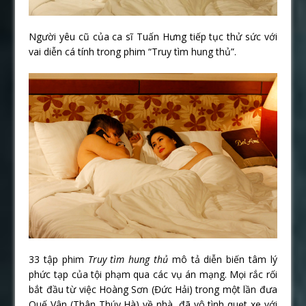
Người yêu cũ của ca sĩ Tuấn Hưng tiếp tục thử sức với
vai diễn cá tính trong phim “Truy tìm hung thủ”.
33 tập phim
Truy tìm hung thủ
mô tả diễn biến tâm lý
phức tạp của tội phạm qua các vụ án mạng. Mọi rắc rối
bắt đầu từ việc Hoàng Sơn (Đức Hải) trong một lần đưa
Quế Vân (Thân Thúy Hà) về nhà, đã vô tình quẹt xe với