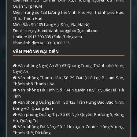
Miền Nam: Số 129 Trần Đình Xu, Phường Nguyễn Cư Trinh,
Quận 1, Tp.HCM
Miền Trung:Số 12B Lương Thế Vinh, Phú Hội, Thành phố Huế,
Thừa Thiên Huế
Miền Bắc: Số 105 Láng Hạ, Đống Đa, Hà Nội
Email: congtythamtutanhoangphat@gmail.com
Hotline: 0913.300.335 (Zalo ,Telegram)
Phản ánh dịch vụ: 0913.300.335
VĂN PHÒNG ĐẠI DIỆN
Văn phòng Nghệ An :Số 63 Quang Trung, Thành phố Vinh,
Nghệ An
Văn phòng Thanh Hóa :Số 29 Đại lộ Lê Lợi, P. Lam Sơn,
Thành phố Thanh Hóa
Văn phòng Hà Tĩnh :Số 134 Nguyễn Huy Tự, Bắc Hà, Hà
Tĩnh
Văn phòng Quảng Bình : Số 123 Trần Hưng Đạo, Bảo Ninh,
Đồng Hới, Quảng Bình
Văn phòng Quảng Trị : Số 69 Ngô Quyền, Phường 5, Đông
Hà, Quảng Trị
Văn phòng Đà Nẵng:Số 1 Hexagon Center Hùng Vương,
Thanh Khê, Đà Nẵng