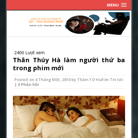
MENU
2400 Lượt xem
Thân Thúy Hà làm người thứ ba
trong phim mới
Posted on
4 Tháng Một, 2016
by
Thám Tử Huế
in
Tin tức
| 0 Phản hồi