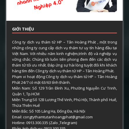
GIỚI THIỆU
Công ty dịch vụ thám tử HP – Tân Hoàng Phát , một trong
những công ty cung cấp dịch vụ thám tư uy tín hàng đầu tại
Việt Nam. Với nhiều năm kinh nghiệm,trình độ và nghiệp vụ
vững chắc. Chúng tôi luôn tiên phong đem đến các dịch vụ
thám tử tối ưu nhất. Đáp ứng sự hài lòng tuyệt đối khi khách
hàng tìm đến Công ty dịch vụ thám tử HP – Tân Hoàng Phát.
Phạm vi hoạt động Công ty dịch vụ thám tử HP – Tân Hoàng
Phát 24/7 có mặt 63/63 tỉnh thành.
Miền Nam: Số 129 Trần Đình Xu, Phường Nguyễn Cư Trinh,
Quận 1, Tp.HCM
Miền Trung:Số 12B Lương Thế Vinh, Phú Hội, Thành phố Huế,
Thừa Thiên Huế
Miền Bắc: Số 105 Láng Hạ, Đống Đa, Hà Nội
Email: congtythamtutanhoangphat@gmail.com
Hotline: 0913.300.335 (Zalo ,Telegram)
Phản ánh dịch vụ: 0913.300.335