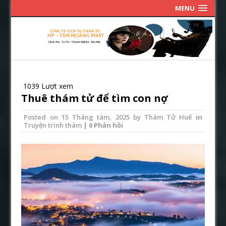
MENU
1039 Lượt xem
Thuê thám tử để tìm con nợ
Posted on
15 Tháng tám, 2025
by
Thám Tử Huế
in
Truyện trinh thám
| 0 Phản hồi