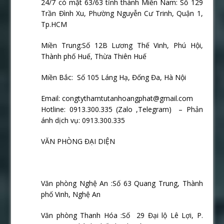
24/7 có mặt 63/63 tỉnh thành Miền Nam: Số 129
Trần Đình Xu, Phường Nguyễn Cư Trinh, Quận 1,
Tp.HCM
Miền Trung:Số 12B Lương Thế Vinh, Phú Hội,
Thành phố Huế, Thừa Thiên Huế
Miền Bắc: Số 105 Láng Hạ, Đống Đa, Hà Nội
Email: congtythamtutanhoangphat@gmail.com
Hotline: 0913.300.335 (Zalo ,Telegram) – Phản
ánh dịch vụ: 0913.300.335
VĂN PHÒNG ĐẠI DIỆN
Văn phòng Nghệ An :Số 63 Quang Trung, Thành
phố Vinh, Nghệ An
Văn phòng Thanh Hóa :Số
29 Đại lộ Lê Lợi, P.