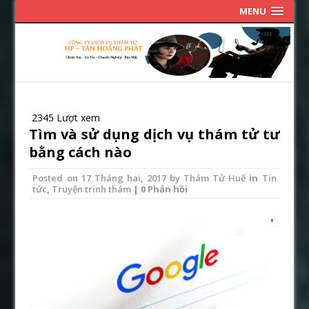
MENU
2345 Lượt xem
Tìm và sử dụng dịch vụ thám tử tư
bằng cách nào
Posted on
17 Tháng hai, 2017
by
Thám Tử Huế
in
Tin
tức
,
Truyện trinh thám
| 0 Phản hồi