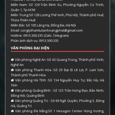
Miền Nam: Số 129 Trần Đình Xu, Phường Nguyễn Cư Trinh,
Quận 1, Tp.HCM
Miền Trung:Số 12B Lương Thế Vinh, Phú Hội, Thành phố Huế,
Thừa Thiên Huế
Miền Bắc: Số 105 Láng Hạ, Đống Đa, Hà Nội
Email: congtythamtutanhoangphat@gmail.com
Hotline: 0913.300.335 (Zalo ,Telegram)
Phản ánh dịch vụ: 0913.300.335
VĂN PHÒNG ĐẠI DIỆN
Văn phòng Nghệ An :Số 63 Quang Trung, Thành phố Vinh,
Nghệ An
Văn phòng Thanh Hóa :Số 29 Đại lộ Lê Lợi, P. Lam Sơn,
Thành phố Thanh Hóa
Văn phòng Hà Tĩnh :Số 134 Nguyễn Huy Tự, Bắc Hà, Hà
Tĩnh
Văn phòng Quảng Bình : Số 123 Trần Hưng Đạo, Bảo Ninh,
Đồng Hới, Quảng Bình
Văn phòng Quảng Trị : Số 69 Ngô Quyền, Phường 5, Đông
Hà, Quảng Trị
Văn phòng Đà Nẵng:Số 1 Hexagon Center Hùng Vương,