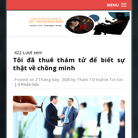
MENU
422 Lượt xem
Tôi đã thuê thám tử để biết sự
thật về chồng mình
Posted on
2 Tháng bảy, 2025
by
Thám Tử Huế
in
Tin tức
| 0 Phản hồi