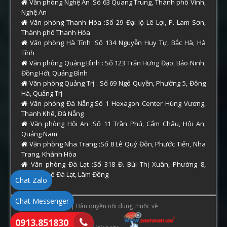
Văn phòng Nghệ An :Số 63 Quang Trung, Thành phố Vinh,
Nghệ An
Văn phòng Thanh Hóa :Số 29 Đại lộ Lê Lợi, P. Lam Sơn,
Thành phố Thanh Hóa
Văn phòng Hà Tĩnh :Số 134 Nguyễn Huy Tự, Bắc Hà, Hà
Tĩnh
Văn phòng Quảng Bình : Số 123 Trần Hưng Đạo, Bảo Ninh,
Đồng Hới, Quảng Bình
Văn phòng Quảng Trị : Số 69 Ngô Quyền, Phường 5, Đông
Hà, Quảng Trị
Văn phòng Đà Nẵng:Số 1 Hexagon Center Hùng Vương,
Thanh Khê, Đà Nẵng
Văn phòng Hội An :Số 11 Trần Phú, Cẩm Châu, Hội An,
Quảng Nam
Văn phòng Nha Trang :Số 8 Lê Quý Đôn, Phước Tiến, Nha
Trang, Khánh Hòa
Văn phòng Đà Lạt :Số 318 Đ. Bùi Thị Xuân, Phường 8,
Thành phố Đà Lạt, Lâm Đồng
Chat Zalo
Chat Messenger
Copyright © 2026 | Bản quyền nội dung thuộc về
0913.851830