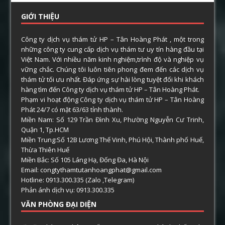
GIỚI THIỆU
Công ty dịch vụ thám tử HP – Tân Hoàng Phát , một trong
những công ty cung cấp dịch vụ thám tư uy tín hàng đầu tại
Việt Nam. Với nhiều năm kinh nghiệm,trình độ và nghiệp vụ
vững chắc. Chúng tôi luôn tiên phong đem đến các dịch vụ
thám tử tối ưu nhất. Đáp ứng sự hài lòng tuyệt đối khi khách
hàng tìm đến Công ty dịch vụ thám tử HP – Tân Hoàng Phát.
Phạm vi hoạt động Công ty dịch vụ thám tử HP – Tân Hoàng
Phát 24/7 có mặt 63/63 tỉnh thành.
Miền Nam: Số 129 Trần Đình Xu, Phường Nguyễn Cư Trinh,
Quận 1, Tp.HCM
Miền Trung:Số 12B Lương Thế Vinh, Phú Hội, Thành phố Huế,
Thừa Thiên Huế
Miền Bắc: Số 105 Láng Hạ, Đống Đa, Hà Nội
Email: congtythamtutanhoangphat@gmail.com
Hotline: 0913.300.335 (Zalo ,Telegram)
Phản ánh dịch vụ: 0913.300.335
VĂN PHÒNG ĐẠI DIỆN