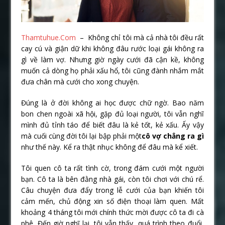
Thamtuhue.Com
– Không chỉ tôi mà cả nhà tôi đều rất
cay cú và giận dữ khi không đâu rước loại gái không ra
gì về làm vợ. Nhưng giờ ngày cưới đã cận kề, không
muốn cả dòng họ phải xấu hổ, tôi cũng đành nhắm mắt
đưa chân mà cưới cho xong chuyện.
Đúng là ở đời không ai học được chữ ngờ. Bao năm
bon chen ngoài xã hội, gặp đủ loại người, tôi vẫn nghĩ
mình đủ tỉnh táo để biết đâu là kẻ tốt, kẻ xấu. Ấy vậy
mà cuối cùng đời tôi lại bập phải một
cô vợ chẳng ra gì
như thế này. Kể ra thật nhục không để đâu mà kể xiết.
Tôi quen cô ta rất tình cờ, trong đám cưới một người
bạn. Cô ta là bên đằng nhà gái, còn tôi chơi với chú rể.
Câu chuyện đưa đẩy trong lễ cưới của bạn khiến tôi
cảm mến, chủ động xin số điện thoại làm quen. Mất
khoảng 4 tháng tôi mới chính thức mời được cô ta đi cà
phê. Đến giờ nghĩ lại, tôi vẫn thấy quá trình theo đuổi,