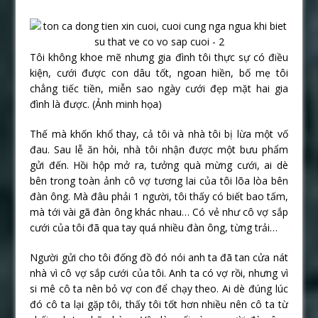
Tôi không khoe mẽ nhưng gia đình tôi thực sự có điều
kiện, cưới được con dâu tốt, ngoan hiền, bố mẹ tôi
chẳng tiếc tiền, miễn sao ngày cưới đẹp mặt hai gia
đình là được. (Ảnh minh họa)
Thế mà khốn khổ thay, cả tôi và nhà tôi bị lừa một vố
đau. Sau lễ ăn hỏi, nhà tôi nhận được một bưu phẩm
gửi đến. Hồi hộp mở ra, tưởng quà mừng cưới, ai dè
bên trong toàn ảnh cô vợ tương lai của tôi lõa lòa bên
đàn ông. Mà đâu phải 1 người, tôi thấy có biết bao tấm,
mà tới vài gã đàn ông khác nhau… Có vẻ như cô vợ sắp
cưới của tôi đã qua tay quá nhiều đàn ông, từng trải…
Người gửi cho tôi đống đồ đó nói anh ta đã tan cửa nát
nhà vì cô vợ sắp cưới của tôi. Anh ta có vợ rồi, nhưng vì
si mê cô ta nên bỏ vợ con để chạy theo. Ai dè đúng lúc
đó cô ta lại gặp tôi, thấy tôi tốt hơn nhiều nên cô ta từ