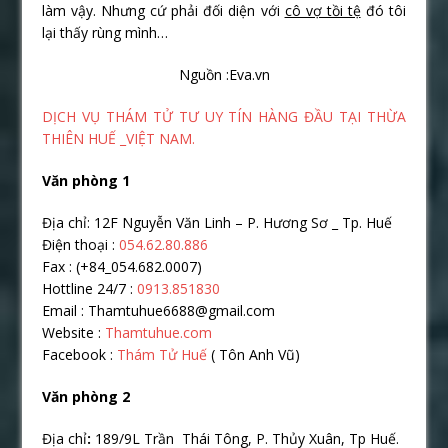
làm vậy. Nhưng cứ phải đối diện với
cô vợ tồi tệ
đó tôi
lại thấy rùng mình…
Nguồn :Eva.vn
DỊCH VỤ THÁM TỬ TƯ UY TÍN HÀNG ĐẦU TẠI THỪA
THIÊN HUẾ _VIỆT NAM.
Văn phòng 1
Địa chỉ: 12F Nguyễn Văn Linh – P. Hương Sơ _ Tp. Huế
Điện thoại :
054.62.80.886
Fax : (+84_054.682.0007)
Hottline 24/7 :
0913.851830
Email : Thamtuhue6688@gmail.com
Website :
Thamtuhue.com
Facebook :
Thám Tử Huế
( Tôn Anh Vũ)
Văn phòng 2
Địa chỉ
:
189/9L Trần Thái Tông, P. Thủy Xuân, Tp Huế.