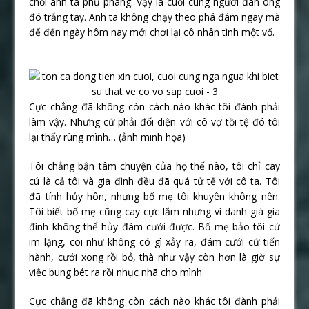
chối anh ta phũ phàng. Vậy là cuối cùng người đàn ông
đó trắng tay. Anh ta không chạy theo phá đám ngay mà
để đến ngày hôm nay mới chơi lại cô nhân tình một vố.
Cực chẳng đã không còn cách nào khác tôi đành phải
làm vậy. Nhưng cứ phải đối diện với cô vợ tồi tệ đó tôi
lại thấy rùng mình… (ảnh minh họa)
Tôi chẳng bận tâm chuyện của họ thế nào, tôi chỉ cay
cú là cả tôi và gia đình đều đã quá tử tế với cô ta. Tôi
đã tính hủy hôn, nhưng bố mẹ tôi khuyên không nên.
Tôi biết bố mẹ cũng cay cực lắm nhưng vì danh giá gia
đình không thể hủy đám cưới được. Bố mẹ bảo tôi cứ
im lặng, coi như không có gì xảy ra, đám cưới cứ tiến
hành, cưới xong rồi bỏ, thà như vậy còn hơn là giờ sự
việc bung bét ra rồi nhục nhã cho mình.
Cực chẳng đã không còn cách nào khác tôi đành phải