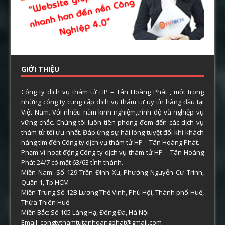
GIỚI THIỆU
Công ty dịch vụ thám tử HP – Tân Hoàng Phát , một trong
những công ty cung cấp dịch vụ thám tư uy tín hàng đầu tại
Việt Nam. Với nhiều năm kinh nghiệm,trình độ và nghiệp vụ
vững chắc. Chúng tôi luôn tiên phong đem đến các dịch vụ
thám tử tối ưu nhất. Đáp ứng sự hài lòng tuyệt đối khi khách
hàng tìm đến Công ty dịch vụ thám tử HP – Tân Hoàng Phát.
Phạm vi hoạt động Công ty dịch vụ thám tử HP – Tân Hoàng
Phát 24/7 có mặt 63/63 tỉnh thành.
Miền Nam: Số 129 Trần Đình Xu, Phường Nguyễn Cư Trinh,
Quận 1, Tp.HCM
Miền Trung:Số 12B Lương Thế Vinh, Phú Hội, Thành phố Huế,
Thừa Thiên Huế
Miền Bắc: Số 105 Láng Hạ, Đống Đa, Hà Nội
Email: congtythamtutanhoangphat@gmail.com