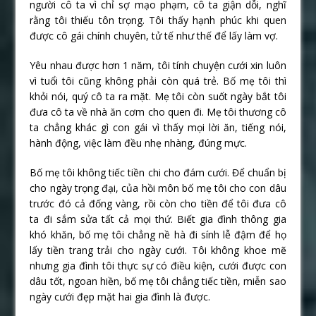
người cô ta vì chỉ sợ mạo phạm, cô ta giận dỗi, nghĩ
rằng tôi thiếu tôn trọng. Tôi thấy hạnh phúc khi quen
được cô gái chính chuyên, tử tế như thế để lấy làm vợ.
Yêu nhau được hơn 1 năm, tôi tính chuyện cưới xin luôn
vì tuổi tôi cũng không phải còn quá trẻ. Bố mẹ tôi thì
khỏi nói, quý cô ta ra mặt. Mẹ tôi còn suốt ngày bắt tôi
đưa cô ta về nhà ăn cơm cho quen đi. Mẹ tôi thương cô
ta chẳng khác gì con gái vì thấy mọi lời ăn, tiếng nói,
hành động, việc làm đều nhẹ nhàng, đúng mực.
Bố mẹ tôi không tiếc tiền chi cho đám cưới. Để chuẩn bị
cho ngày trọng đại, của hồi môn bố mẹ tôi cho con dâu
trước đó cả đống vàng, rồi còn cho tiền để tôi đưa cô
ta đi sắm sửa tất cả mọi thứ. Biết gia đình thông gia
khó khăn, bố mẹ tôi chẳng nề hà đi sính lễ đậm để họ
lấy tiền trang trải cho ngày cưới. Tôi không khoe mẽ
nhưng gia đình tôi thực sự có điều kiện, cưới được con
dâu tốt, ngoan hiền, bố mẹ tôi chẳng tiếc tiền, miễn sao
ngày cưới đẹp mặt hai gia đình là được.