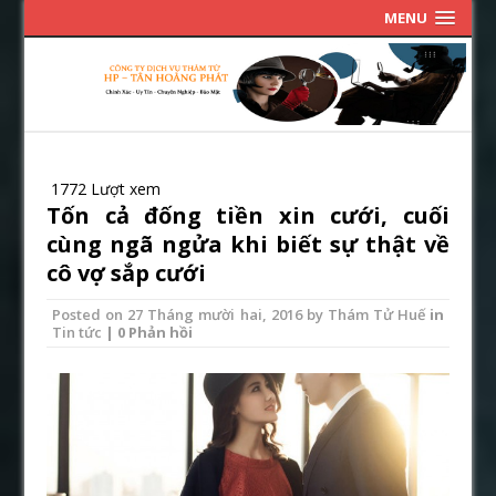
MENU
1772 Lượt xem
Tốn cả đống tiền xin cưới, cuối
cùng ngã ngửa khi biết sự thật về
cô vợ sắp cưới
Posted on
27 Tháng mười hai, 2016
by
Thám Tử Huế
in
Tin tức
| 0 Phản hồi