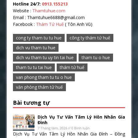
Hotline 24/7:
0913.155213
Website :
Thamtuhue.com
Email : Thamtuhue6688@gmail.com
Facebook :
Thám Tử Huế
( Tôn Anh Vũ)
cong ty tham tu tu hue
công ty thám tử huế
dich vu tham tu hue
dich vu tham tu uy tin tai hue
tham tu o hue
tham tu tu tai hue
thám tử huế
van phong tham tu tu o hue
văn phòng thám tử huế
Bài tương tự
Dịch Vụ Tư Vấn Tâm Lý Hôn Nhân Gia
Đình
7 Tháng tám, 2026 // 0 Bình luận
Dịch Vụ Tư Vấn Tâm Lý Hôn Nhân Gia Đình – Đồng