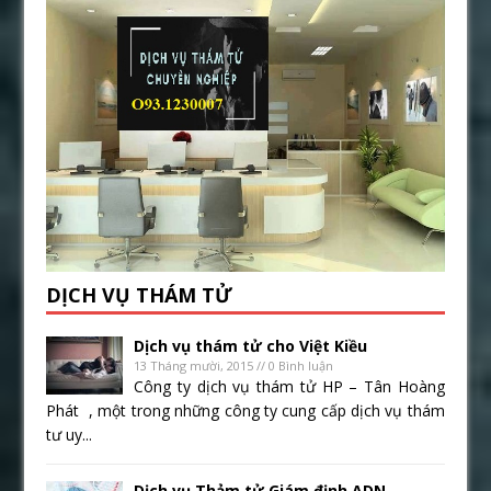
DỊCH VỤ THÁM TỬ
Dịch vụ thám tử cho Việt Kiều
13 Tháng mười, 2015 // 0 Bình luận
Công ty dịch vụ thám tử HP – Tân Hoàng
Phát , một trong những công ty cung cấp dịch vụ thám
tư uy...
Dịch vụ Thảm tử Giám định ADN