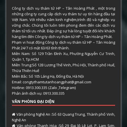
Công ty dịch vụ thám tử HP – Tân Hoàng Phát , một trong
những công ty cung cấp dịch vụ thám tư uy tín hàng đầu tại
Việt Nam. Với nhiều năm kinh nghiệm,trình độ và nghiệp vụ
vững chắc. Chúng tôi luôn tiên phong đem đến các dịch vụ
thám tử tối ưu nhất. Đáp ứng sự hài lòng tuyệt đối khi khách
hàng tìm đến Công ty dịch vụ thám tử HP – Tân Hoàng Phát.
Phạm vi hoạt động Công ty dịch vụ thám tử HP – Tân Hoàng
Phát 24/7 có mặt 63/63 tỉnh thành.
Miền Nam: Số 129 Trần Đình Xu, Phường Nguyễn Cư Trinh,
Quận 1, Tp.HCM
Miền Trung:Số 12B Lương Thế Vinh, Phú Hội, Thành phố Huế,
Thừa Thiên Huế
Miền Bắc: Số 105 Láng Hạ, Đống Đa, Hà Nội
Email: congtythamtutanhoangphat@gmail.com
Hotline: 0913.300.335 (Zalo ,Telegram)
Phản ánh dịch vụ: 0913.300.335
VĂN PHÒNG ĐẠI DIỆN
Văn phòng Nghệ An :Số 63 Quang Trung, Thành phố Vinh,
Nghệ An
Văn phòng Thanh Hóa :Số 29 Đại lộ Lê Lợi, P. Lam Sơn,