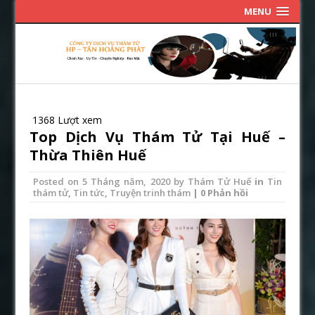
MENU
1368 Lượt xem
Top Dịch Vụ Thám Tử Tại Huế –
Thừa Thiên Huế
Posted on
5 Tháng năm, 2020
by
Thám Tử Huế
in
Tin
thám tử
,
Tin tức
,
Truyện trinh thám
| 0 Phản hồi