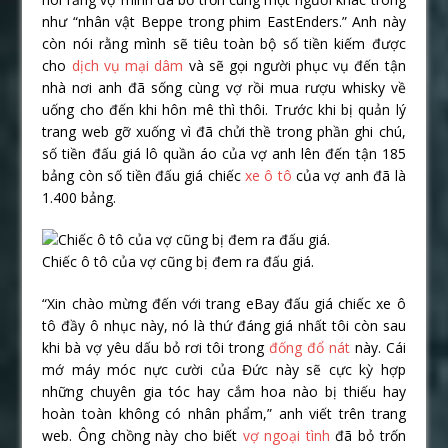
như “nhân vật Beppe trong phim EastEnders.” Anh này
còn nói rằng mình sẽ tiêu toàn bộ số tiền kiếm được
cho
dịch vụ mại dâm
và sẽ gọi người phục vụ đến tận
nhà nơi anh đã sống cùng vợ rồi mua rượu whisky về
uống cho đến khi hôn mê thì thôi. Trước khi bị quản lý
trang web gỡ xuống vì đã chửi thề trong phần ghi chú,
số tiền đấu giá lô quần áo của vợ anh lên đến tận 185
bảng còn số tiền đấu giá chiếc
xe ô tô
của vợ anh đã là
1.400 bảng.
Chiếc ô tô của vợ cũng bị đem ra đấu giá.
“Xin chào mừng đến với trang eBay đấu giá chiếc xe ô
tô đầy ô nhục này, nó là thứ đáng giá nhất tôi còn sau
khi bà vợ yêu dấu bỏ rơi tôi trong
đống đổ nát
này. Cái
mớ máy móc nực cười của Đức này sẽ cực kỳ hợp
những chuyên gia tóc hay cắm hoa nào bị thiếu hay
hoàn toàn không có nhân phẩm,” anh viết trên trang
web. Ông chồng này cho biết
vợ ngoại tình
đã bỏ trốn