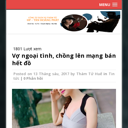
MENU
1801 Lượt xem
Vợ ngoại tình, chồng lên mạng bán
hết đồ
Posted on
13 Tháng sáu, 2017
by
Thám Tử Huế
in
Tin
tức
| 0 Phản hồi