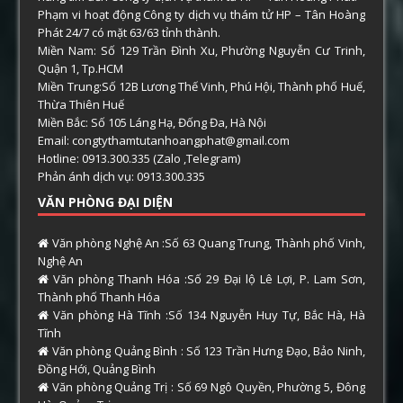
Phạm vi hoạt động Công ty dịch vụ thám tử HP – Tân Hoàng
Phát 24/7 có mặt 63/63 tỉnh thành.
Miền Nam: Số 129 Trần Đình Xu, Phường Nguyễn Cư Trinh,
Quận 1, Tp.HCM
Miền Trung:Số 12B Lương Thế Vinh, Phú Hội, Thành phố Huế,
Thừa Thiên Huế
Miền Bắc: Số 105 Láng Hạ, Đống Đa, Hà Nội
Email: congtythamtutanhoangphat@gmail.com
Hotline: 0913.300.335 (Zalo ,Telegram)
Phản ánh dịch vụ: 0913.300.335
VĂN PHÒNG ĐẠI DIỆN
Văn phòng Nghệ An :Số 63 Quang Trung, Thành phố Vinh,
Nghệ An
Văn phòng Thanh Hóa :Số 29 Đại lộ Lê Lợi, P. Lam Sơn,
Thành phố Thanh Hóa
Văn phòng Hà Tĩnh :Số 134 Nguyễn Huy Tự, Bắc Hà, Hà
Tĩnh
Văn phòng Quảng Bình : Số 123 Trần Hưng Đạo, Bảo Ninh,
Đồng Hới, Quảng Bình
Văn phòng Quảng Trị : Số 69 Ngô Quyền, Phường 5, Đông