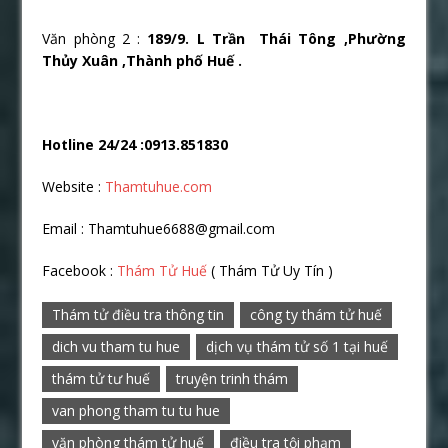
Văn phòng 2 :
189/9. L Trần Thái Tông ,Phường
Thủy Xuân ,Thành phố Huế .
Hotline 24/24 :0913.851830
Website :
Thamtuhue.com
Email : Thamtuhue6688@gmail.com
Facebook :
Thám Tử Huế
( Thám Tử Uy Tín )
Thám tử điều tra thông tin
công ty thám tử huế
dich vu tham tu hue
dịch vụ thám tử số 1 tại huế
thám tử tư huế
truyện trinh thám
van phong tham tu tu hue
văn phòng thám tử huế
điều tra tội phạm