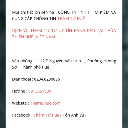
Mọi chi tiết xin liên hệ : CÔNG TY TNHH TÌM KIẾM VÀ
CUNG CẤP THÔNG TIN
THÁM TỬ HUẾ
DỊCH VỤ THÁM TỬ TƯ UY TÍN HÀNG ĐẦU TẠI THỪA
THIÊN HUẾ _VIỆT NAM.
Văn phòng 1 : 12.F Nguyễn Văn Linh _ Phường Hương
Sơ _ Thành phố Huế
Điện thoại : 0234.6280886
Hotline :
0913851830
Website :
Thamtuhue.com
Facebook :
Thám Tử Huế
( Tôn Anh Vũ)