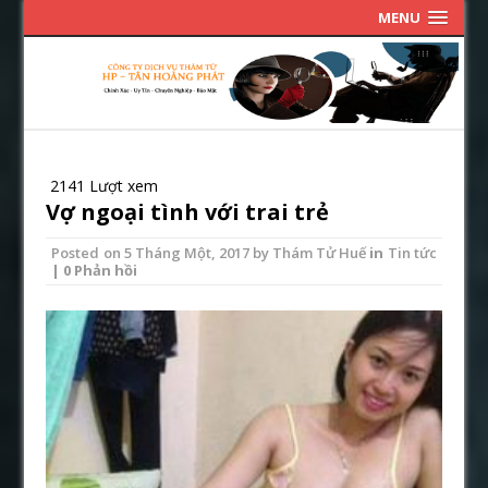
MENU
2141 Lượt xem
Vợ ngoại tình với trai trẻ
Posted on
5 Tháng Một, 2017
by
Thám Tử Huế
in
Tin tức
| 0 Phản hồi