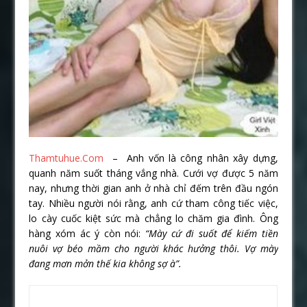
Thamtuhue.Com
– Anh vốn là công nhân xây dựng,
quanh năm suốt tháng vắng nhà. Cưới vợ được 5 năm
nay, nhưng thời gian anh ở nhà chỉ đếm trên đầu ngón
tay. Nhiều người nói rằng, anh cứ tham công tiếc việc,
lo cày cuốc kiệt sức mà chẳng lo chăm gia đình. Ông
hàng xóm ác ý còn nói:
“Mày cứ đi suốt để kiếm tiền
nuôi vợ béo mầm cho người khác hưởng thôi. Vợ mày
đang mơn mởn thế kia không sợ à”.