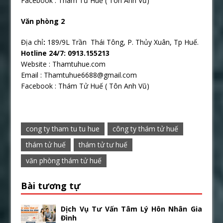
Facebook : Thám Tử Huế ( Tôn Anh Vũ)
Văn phòng 2
Địa chỉ
:
189/9L Trần Thái Tông, P. Thủy Xuân, Tp Huế.
Hotline 24/7: 0913.155213
Website : Thamtuhue.com
Email : Thamtuhue6688@gmail.com
Facebook : Thám Tử Huế ( Tôn Anh Vũ)
cong ty tham tu tu hue
công ty thám tử huế
thám tử huế
thám tử tư huế
văn phòng thám tử huế
Bài tương tự
Dịch Vụ Tư Vấn Tâm Lý Hôn Nhân Gia
Đình