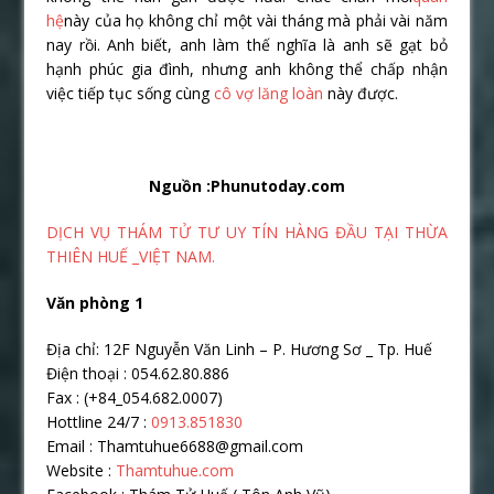
hệ
này của họ không chỉ một vài tháng mà phải vài năm
nay rồi. Anh biết, anh làm thế nghĩa là anh sẽ gạt bỏ
hạnh phúc gia đình, nhưng anh không thể chấp nhận
việc tiếp tục sống cùng
cô vợ lăng loàn
này được.
Nguồn :Phunutoday.com
DỊCH VỤ THÁM TỬ TƯ UY TÍN HÀNG ĐẦU TẠI THỪA
THIÊN HUẾ _VIỆT NAM.
Văn phòng 1
Địa chỉ: 12F Nguyễn Văn Linh – P. Hương Sơ _ Tp. Huế
Điện thoại : 054.62.80.886
Fax : (+84_054.682.0007)
Hottline 24/7 :
0913.851830
Email : Thamtuhue6688@gmail.com
Website :
Thamtuhue.com