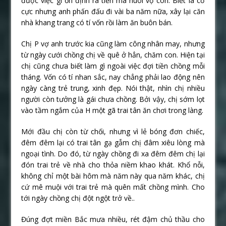
được việc gì ổn định ra tiền mà nuôi vợ con. Biết là cơ
cực nhưng anh phấn đấu đi vài ba năm nữa, xây lại căn
nhà khang trang có tí vốn rồi làm ăn buôn bán.
Chị P vợ anh trước kia cũng làm công nhân may, nhưng
từ ngày cưới chồng chị về quê ở hẳn, chăm con. Hiện tại
chị cũng chưa biết làm gì ngoài việc đợi tiền chồng mỗi
tháng. Vốn có tí nhan sắc, nay chẳng phải lao động nên
ngày càng trẻ trung, xinh đẹp. Nói thật, nhìn chị nhiều
người còn tưởng là gái chưa chồng. Bởi vậy, chị sớm lọt
vào tầm ngắm của H một gã trai tân ăn chơi trong làng.
Mới đầu chị còn từ chối, nhưng vì lẻ bóng đơn chiếc,
đêm đêm lại có trai tân gạ gẫm chị đâm xiêu lòng mà
ngoại tình. Do đó, từ ngày chồng đi xa đêm đêm chị lại
đón trai trẻ về nhà cho thỏa niềm khao khát. Khổ nỗi,
không chỉ một bài hôm mà năm này qua năm khác, chị
cứ mê muội với trai trẻ mà quên mất chồng mình. Cho
tới ngày chồng chị đột ngột trở về..
Đúng đợt miền Bắc mưa nhiều, rét đậm chủ thầu cho