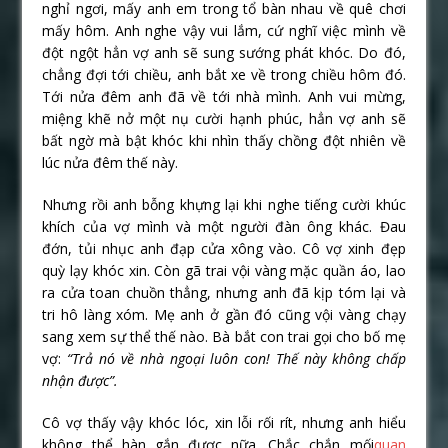
nghỉ ngơi, mấy anh em trong tổ bàn nhau về quê chơi
mấy hôm. Anh nghe vậy vui lắm, cứ nghĩ việc mình về
đột ngột hẳn vợ anh sẽ sung sướng phát khóc. Do đó,
chẳng đợi tới chiều, anh bắt xe về trong chiều hôm đó.
Tới nửa đêm anh đã về tới nhà mình. Anh vui mừng,
miệng khẽ nở một nụ cười hạnh phúc, hẳn vợ anh sẽ
bất ngờ mà bật khóc khi nhìn thấy chồng đột nhiên về
lúc nửa đêm thế này.
Nhưng rồi anh bỗng khựng lại khi nghe tiếng cười khúc
khích của vợ mình và một người đàn ông khác. Đau
đớn, tủi nhục anh đạp cửa xông vào. Cô vợ xinh đẹp
quỳ lạy khóc xin. Còn gã trai vội vàng mặc quần áo, lao
ra cửa toan chuồn thẳng, nhưng anh đã kịp tóm lại và
tri hô làng xóm. Mẹ anh ở gần đó cũng vội vàng chạy
sang xem sự thể thế nào. Bà bắt con trai gọi cho bố mẹ
vợ:
“Trả nó về nhà ngoại luôn con! Thế này không chấp
nhận được”.
Cô vợ thấy vậy khóc lóc, xin lỗi rối rít, nhưng anh hiểu
không thể hàn gắn được nữa. Chắc chắn mối
quan