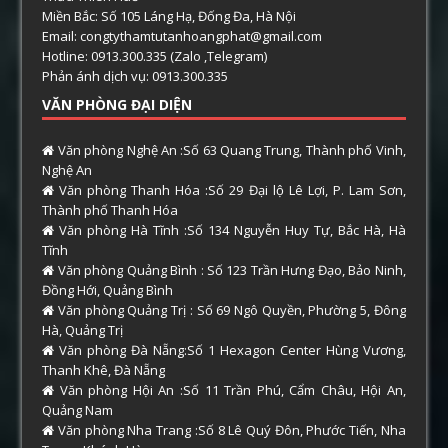
Miền Bắc: Số 105 Láng Hạ, Đống Đa, Hà Nội
Email: congtythamtutanhoangphat@gmail.com
Hotline: 0913.300.335 (Zalo ,Telegram)
Phản ánh dịch vụ: 0913.300.335
VĂN PHÒNG ĐẠI DIỆN
Văn phòng Nghệ An :Số 63 Quang Trung, Thành phố Vinh,
Nghệ An
Văn phòng Thanh Hóa :Số 29 Đại lộ Lê Lợi, P. Lam Sơn,
Thành phố Thanh Hóa
Văn phòng Hà Tĩnh :Số 134 Nguyễn Huy Tự, Bắc Hà, Hà
Tĩnh
Văn phòng Quảng Bình : Số 123 Trần Hưng Đạo, Bảo Ninh,
Đồng Hới, Quảng Bình
Văn phòng Quảng Trị : Số 69 Ngô Quyền, Phường 5, Đông
Hà, Quảng Trị
Văn phòng Đà Nẵng:Số 1 Hexagon Center Hùng Vương,
Thanh Khê, Đà Nẵng
Văn phòng Hội An :Số 11 Trần Phú, Cẩm Châu, Hội An,
Quảng Nam
Văn phòng Nha Trang :Số 8 Lê Quý Đôn, Phước Tiến, Nha