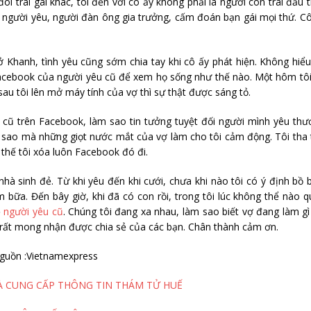
i trai gái khác, tôi đến với cô ấy không phải là người con trai đầu t
ay người yêu, người đàn ông gia trưởng, cấm đoán bạn gái mọi thứ. C
ở Khanh, tình yêu cũng sớm chia tay khi cô ấy phát hiện. Không hiểu
o Facebook của người yêu cũ để xem họ sống như thế nào. Một hôm tô
sau tôi lên mở máy tính của vợ thì sự thật được sáng tỏ.
u cũ trên Facebook, làm sao tin tưởng tuyệt đối người mình yêu th
 vì sao mà những giọt nước mắt của vợ làm cho tôi cảm động. Tôi tha
 thế tôi xóa luôn Facebook đó đi.
nhà sinh đẻ. Từ khi yêu đến khi cưới, chưa khi nào tôi có ý định bồ 
bữa. Đến bây giờ, khi đã có con rồi, trong tôi lúc không thể nào 
ề
người yêu cũ
. Chúng tôi đang xa nhau, làm sao biết vợ đang làm gì
 rất mong nhận được chia sẻ của các bạn. Chân thành cảm ơn.
guồn :Vietnamexpress
À CUNG CẤP THÔNG TIN THÁM TỬ HUẾ