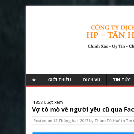
GIỚI THIỆU
DỊCH VỤ
TIN TỨC
1858 Lượt xem
Vợ tò mò về người yêu cũ qua Fa
Posted on
13 Tháng hai, 2017
by
Thám Tử Huế
in
Tin 