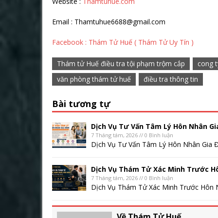
Website :
Thamtuhue.com
Email : Thamtuhue6688@gmail.com
Facebook : Thám Tử Huế ( Thám Tử Uy Tín )
Thám tử Huế điều tra tội phạm trộm cắp
cong t
văn phòng thám tử huế
điều tra thông tin
Bài tương tự
Dịch Vụ Tư Vấn Tâm Lý Hôn Nhân Gi
7 Tháng tám, 2026 // 0 Bình luận
Dịch Vụ Tư Vấn Tâm Lý Hôn Nhân Gia Đ
Dịch Vụ Thám Tử Xác Minh Trước H
7 Tháng tám, 2026 // 0 Bình luận
Dịch Vụ Thám Tử Xác Minh Trước Hôn N
Về Thám Tử Huế