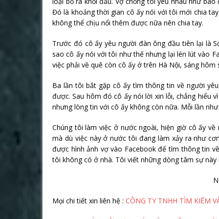
loại bỏ ra khỏi đầu. Vợ chồng tôi yêu nhau như bao đô
Đó là khoảng thời gian cô ấy nói với tôi mới chia t
không thể chịu nổi thêm được nữa nên chia tay.
Trước đó cô ấy yêu người đàn ông đầu tiên lại là S
sao cô ấy nói với tôi như thế nhưng lại lén lút và
việc phải về quê còn cô ấy ở trên Hà Nội, sáng hôm 
Ba lần tôi bắt gặp cô ấy tìm thông tin về người yê
được. Sau hôm đó cô ấy nói lời xin lỗi, chẳng hiểu
nhưng lòng tin với cô ấy không còn nữa. Mỗi lần như
Chúng tôi làm việc ở nước ngoài, hiện giờ cô ấy về 
mà dù việc này ở nước tôi đang làm xảy ra như cơm 
được hình ảnh vợ vào Facebook để tìm thông tin v
tôi không có ở nhà. Tôi viết những dòng tâm sự này
N
Mọi chi tiết xin liên hệ :
CÔNG TY TNHH TÌM KIẾM V