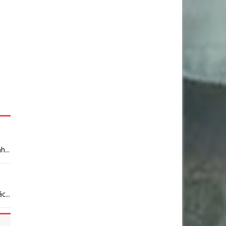
...
...