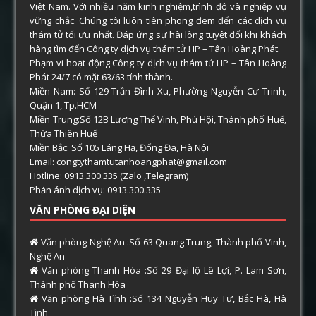
Việt Nam. Với nhiều năm kinh nghiệm,trình độ và nghiệp vụ
vững chắc. Chúng tôi luôn tiên phong đem đến các dịch vụ
thám tử tối ưu nhất. Đáp ứng sự hài lòng tuyệt đối khi khách
hàng tìm đến Công ty dịch vụ thám tử HP – Tân Hoàng Phát.
Phạm vi hoạt động Công ty dịch vụ thám tử HP – Tân Hoàng
Phát 24/7 có mặt 63/63 tỉnh thành.
Miền Nam: Số 129 Trần Đình Xu, Phường Nguyễn Cư Trinh,
Quận 1, Tp.HCM
Miền Trung:Số 12B Lương Thế Vinh, Phú Hội, Thành phố Huế,
Thừa Thiên Huế
Miền Bắc: Số 105 Láng Hạ, Đống Đa, Hà Nội
Email: congtythamtutanhoangphat@gmail.com
Hotline: 0913.300.335 (Zalo ,Telegram)
Phản ánh dịch vụ: 0913.300.335
VĂN PHÒNG ĐẠI DIỆN
Văn phòng Nghệ An :Số 63 Quang Trung, Thành phố Vinh,
Nghệ An
Văn phòng Thanh Hóa :Số 29 Đại lộ Lê Lợi, P. Lam Sơn,
Thành phố Thanh Hóa
Văn phòng Hà Tĩnh :Số 134 Nguyễn Huy Tự, Bắc Hà, Hà
Tĩnh