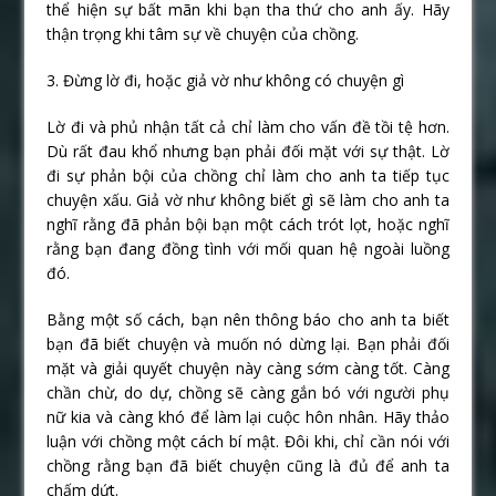
thể hiện sự bất mãn khi bạn tha thứ cho anh ấy. Hãy
thận trọng khi tâm sự về chuyện của chồng.
3. Đừng lờ đi, hoặc giả vờ như không có chuyện gì
Lờ đi và phủ nhận tất cả chỉ làm cho vấn đề tồi tệ hơn.
Dù rất đau khổ nhưng bạn phải đối mặt với sự thật. Lờ
đi sự phản bội của chồng chỉ làm cho anh ta tiếp tục
chuyện xấu. Giả vờ như không biết gì sẽ làm cho anh ta
nghĩ rằng đã phản bội bạn một cách trót lọt, hoặc nghĩ
rằng bạn đang đồng tình với mối quan hệ ngoài luồng
đó.
Bằng một số cách, bạn nên thông báo cho anh ta biết
bạn đã biết chuyện và muốn nó dừng lại. Bạn phải đối
mặt và giải quyết chuyện này càng sớm càng tốt. Càng
chần chừ, do dự, chồng sẽ càng gắn bó với người phụ
nữ kia và càng khó để làm lại cuộc hôn nhân. Hãy thảo
luận với chồng một cách bí mật. Đôi khi, chỉ cần nói với
chồng rằng bạn đã biết chuyện cũng là đủ để anh ta
chấm dứt.