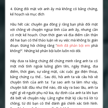
4. Đừng đối mặt với anh ấy mà không có bằng chứng,
kế hoạch và mục đích
Hầu hết các chuyên gia đồng ý rằng bạn phải đối mặt
với chồng về chuyện ngoại tình của anh ấy, nhưng cần
có một kế hoạch. Chọn thời gian và địa điểm cẩn thận
để hai bạn có thể thảo luận về vụ việc mà không bị gián
đoạn. Đừng hỏi chồng rằng “
Anh đã phản bội em
phải
không?”. Những kẻ phản bội luôn luôn nói dối.
Hãy đưa ra bằng chứng để chứng minh rằng anh ta có
một mối tình ngoài luồng gồm tên, ngày tháng, địa
điểm, thời gian, sự vắng mặt, các cuộc gọi điện thoại,
bằng chứng cụ thể… Sau đó, hỏi anh ta vài câu hỏi về
chuyện tình của anh ta: Tại sao anh ta làm như vậy,
chuyện bắt đầu như thế nào, đã xảy ra bao lâu, anh ta
nghĩ gì về người phụ nữ kia, dự định của anh ta khi bạn
đã biết về chuyện này. Lắng nghe thật kỹ câu trả lời từ
chồng, từ đó bạn có thể đánh giá chính xác tình hình.