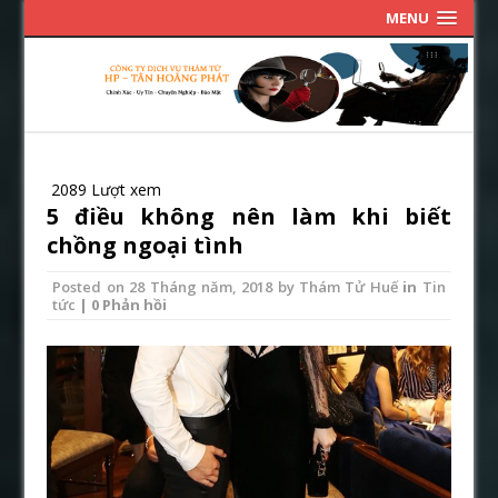
MENU
2089 Lượt xem
5 điều không nên làm khi biết
chồng ngoại tình
Posted on
28 Tháng năm, 2018
by
Thám Tử Huế
in
Tin
tức
| 0 Phản hồi