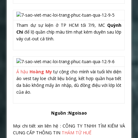
Tham dự sự kiện ở TP HCM tối 7/9, MC
Quỳnh
Chi
để lộ quần chíp màu tím nhạt kém duyên sau lớp
váy cut-out cá tính.
Á hậu
Hoàng My
tự cộng cho mình vài tuổi khi diện
áo vest tay loe chất liệu bóng, kết hợp quần họa tiết
da báo không mấy ăn nhập, dù đồng điệu với lớp lót
của áo.
Nguồn :Ngoisao
Mọi chi tiết xin liên hệ : CÔNG TY TNHH TÌM KIẾM VÀ
CUNG CẤP THÔNG TIN
THÁM TỬ HUẾ