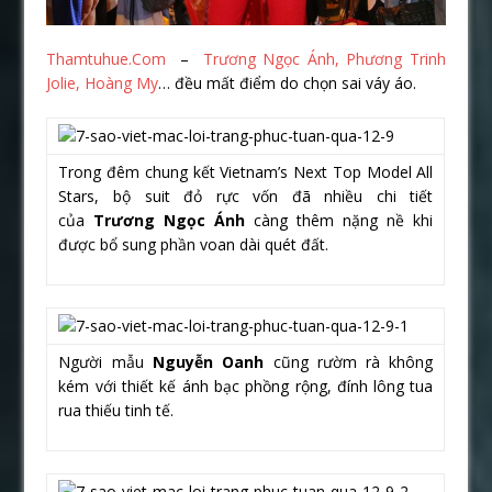
Thamtuhue.Com
–
Trương Ngọc Ánh, Phương Trinh
Jolie, Hoàng My
… đều mất điểm do chọn sai váy áo.
Trong đêm chung kết Vietnam’s Next Top Model All
Stars, bộ suit đỏ rực vốn đã nhiều chi tiết
của
Trương Ngọc Ánh
càng thêm nặng nề khi
được bổ sung phần voan dài quét đất.
Người mẫu
Nguyễn Oanh
cũng rườm rà không
kém với thiết kế ánh bạc phồng rộng, đính lông tua
rua thiếu tinh tế.