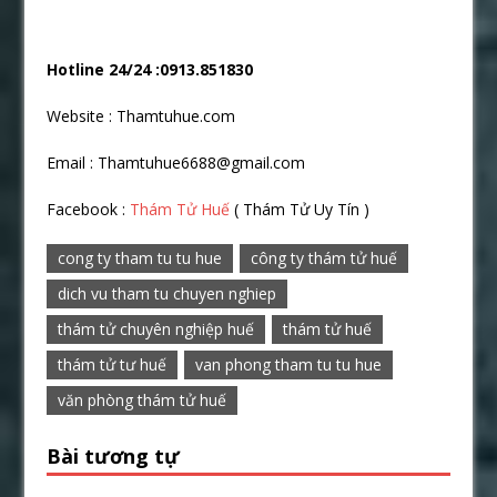
Hotline 24/24 :0913.851830
Website : Thamtuhue.com
Email : Thamtuhue6688@gmail.com
Facebook :
Thám Tử Huế
( Thám Tử Uy Tín )
cong ty tham tu tu hue
công ty thám tử huế
dich vu tham tu chuyen nghiep
thám tử chuyên nghiệp huế
thám tử huế
thám tử tư huế
van phong tham tu tu hue
văn phòng thám tử huế
Bài tương tự