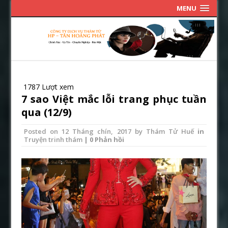
MENU
1787 Lượt xem
7 sao Việt mắc lỗi trang phục tuần
qua (12/9)
Posted on
12 Tháng chín, 2017
by
Thám Tử Huế
in
Truyện trinh thám
| 0 Phản hồi