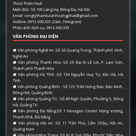
Thừa Thiên Huế
Miền Bắc: Số 105 Láng Hạ, Đống Đa, Hà Nội
Email: congtythamtutanhoangphat@gmail.com
Hotline: 0913.300.335 (Zalo ,Telegram)
Phản ánh dịch vụ: 0913.300.335
VĂN PHÒNG ĐẠI DIỆN
Văn phòng Nghệ An :Số 63 Quang Trung, Thành phố Vinh,
Nghệ An
Văn phòng Thanh Hóa :Số 29 Đại lộ Lê Lợi, P. Lam Sơn,
Thành phố Thanh Hóa
Văn phòng Hà Tĩnh :Số 134 Nguyễn Huy Tự, Bắc Hà, Hà
Tĩnh
Văn phòng Quảng Bình : Số 123 Trần Hưng Đạo, Bảo Ninh,
Đồng Hới, Quảng Bình
Văn phòng Quảng Trị : Số 69 Ngô Quyền, Phường 5, Đông
Hà, Quảng Trị
Văn phòng Đà Nẵng:Số 1 Hexagon Center Hùng Vương,
Thanh Khê, Đà Nẵng
Văn phòng Hội An :Số 11 Trần Phú, Cẩm Châu, Hội An,
Quảng Nam
Văn phòng Nha Trang :Số 8 Lê Quý Đôn, Phước Tiến, Nha