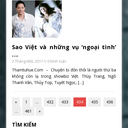
Sao Việt và những vụ ‘ngoại tình’
….
2 Tháng Một, 2017
// 0 bình luận
Thamtuhue.Com – Chuyện bị đồn thổi là người thứ ba
không còn lạ trong showbiz Việt. Thùy Trang, Ngô
Thanh Vân, Thủy Top, Tuyết Ngọc,
[…]
«
1
…
432
433
434
435
436
…
461
»
TÌM KIẾM