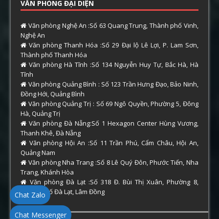
VĂN PHÒNG ĐẠI DIỆN
Văn phòng Nghệ An :Số 63 Quang Trung, Thành phố Vinh,
Nghệ An
Văn phòng Thanh Hóa :Số 29 Đại lộ Lê Lợi, P. Lam Sơn,
Thành phố Thanh Hóa
Văn phòng Hà Tĩnh :Số 134 Nguyễn Huy Tự, Bắc Hà, Hà
Tĩnh
Văn phòng Quảng Bình : Số 123 Trần Hưng Đạo, Bảo Ninh,
Đồng Hới, Quảng Bình
Văn phòng Quảng Trị : Số 69 Ngô Quyền, Phường 5, Đông
Hà, Quảng Trị
Văn phòng Đà Nẵng:Số 1 Hexagon Center Hùng Vương,
Thanh Khê, Đà Nẵng
Văn phòng Hội An :Số 11 Trần Phú, Cẩm Châu, Hội An,
Quảng Nam
Văn phòng Nha Trang :Số 8 Lê Quý Đôn, Phước Tiến, Nha
Trang, Khánh Hòa
Văn phòng Đà Lạt :Số 318 Đ. Bùi Thị Xuân, Phường 8,
Thành phố Đà Lạt, Lâm Đồng
Chat Zalo
Chat Messenger