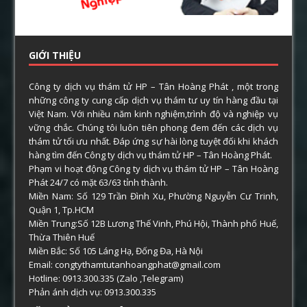
GIỚI THIỆU
Công ty dịch vụ thám tử HP – Tân Hoàng Phát , một trong
những công ty cung cấp dịch vụ thám tư uy tín hàng đầu tại
Việt Nam. Với nhiều năm kinh nghiệm,trình độ và nghiệp vụ
vững chắc. Chúng tôi luôn tiên phong đem đến các dịch vụ
thám tử tối ưu nhất. Đáp ứng sự hài lòng tuyệt đối khi khách
hàng tìm đến Công ty dịch vụ thám tử HP – Tân Hoàng Phát.
Phạm vi hoạt động Công ty dịch vụ thám tử HP – Tân Hoàng
Phát 24/7 có mặt 63/63 tỉnh thành.
Miền Nam: Số 129 Trần Đình Xu, Phường Nguyễn Cư Trinh,
Quận 1, Tp.HCM
Miền Trung:Số 12B Lương Thế Vinh, Phú Hội, Thành phố Huế,
Thừa Thiên Huế
Miền Bắc: Số 105 Láng Hạ, Đống Đa, Hà Nội
Email: congtythamtutanhoangphat@gmail.com
Hotline: 0913.300.335 (Zalo ,Telegram)
Phản ánh dịch vụ: 0913.300.335