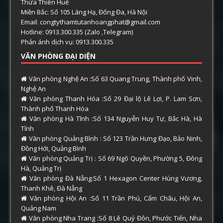
Thừa Thiên Huế
Miền Bắc: Số 105 Láng Hạ, Đống Đa, Hà Nội
Email: congtythamtutanhoangphat@gmail.com
Hotline: 0913.300.335 (Zalo ,Telegram)
Phản ánh dịch vụ: 0913.300.335
VĂN PHÒNG ĐẠI DIỆN
Văn phòng Nghệ An :Số 63 Quang Trung, Thành phố Vinh,
Nghệ An
Văn phòng Thanh Hóa :Số 29 Đại lộ Lê Lợi, P. Lam Sơn,
Thành phố Thanh Hóa
Văn phòng Hà Tĩnh :Số 134 Nguyễn Huy Tự, Bắc Hà, Hà
Tĩnh
Văn phòng Quảng Bình : Số 123 Trần Hưng Đạo, Bảo Ninh,
Đồng Hới, Quảng Bình
Văn phòng Quảng Trị : Số 69 Ngô Quyền, Phường 5, Đông
Hà, Quảng Trị
Văn phòng Đà Nẵng:Số 1 Hexagon Center Hùng Vương,
Thanh Khê, Đà Nẵng
Văn phòng Hội An :Số 11 Trần Phú, Cẩm Châu, Hội An,
Quảng Nam
Văn phòng Nha Trang :Số 8 Lê Quý Đôn, Phước Tiến, Nha