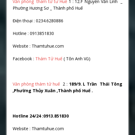
Văn phòng thám tử tư Huế
1 : 12.F Nguyễn Văn Linh _
Phường Hương Sơ _ Thành phố Huế
Điện thoại : 0234.6280886
Hotline : 0913851830
Website : Thamtuhue.com
Facebook :
Thám Tử Huế
( Tôn Anh Vũ)
Văn phòng thám tử huế
2 :
189/9. L Trầ
n Thái Tông
,Phườ
ng Thủ
y Xuân ,Thành phố
Huế
.
Hotline 24/24 :0913.851830
Website : Thamtuhue.com