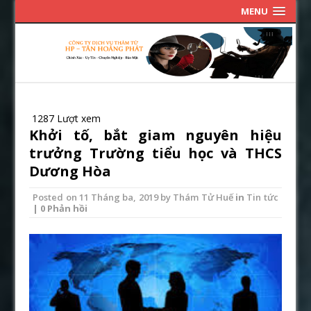
MENU
1287 Lượt xem
Khởi tố, bắt giam nguyên hiệu
trưởng Trường tiểu học và THCS
Dương Hòa
Posted on
11 Tháng ba, 2019
by
Thám Tử Huế
in
Tin tức
| 0 Phản hồi