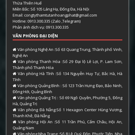
Thừa Thiên Huế
Miền Bắc: Số 105 Láng Hạ, Đống Đa, Hà Nội
Email: congtythamtutanhoangphat@gmail.com
Hotline: 0913.300.335 (Zalo ,Telegram)
Phản ánh dịch vụ: 0913.300.335
VĂN PHÒNG ĐẠI DIỆN
Văn phòng Nghệ An :Số 63 Quang Trung, Thành phố Vinh,
Nghệ An
Văn phòng Thanh Hóa :Số 29 Đại lộ Lê Lợi, P. Lam Sơn,
Thành phố Thanh Hóa
Văn phòng Hà Tĩnh :Số 134 Nguyễn Huy Tự, Bắc Hà, Hà
Tĩnh
Văn phòng Quảng Bình : Số 123 Trần Hưng Đạo, Bảo Ninh,
Đồng Hới, Quảng Bình
Văn phòng Quảng Trị : Số 69 Ngô Quyền, Phường 5, Đông
Hà, Quảng Trị
Văn phòng Đà Nẵng:Số 1 Hexagon Center Hùng Vương,
Thanh Khê, Đà Nẵng
Văn phòng Hội An :Số 11 Trần Phú, Cẩm Châu, Hội An,
Quảng Nam
Văn phòng Nha Trang :Số 8 Lê Quý Đôn, Phước Tiến, Nha