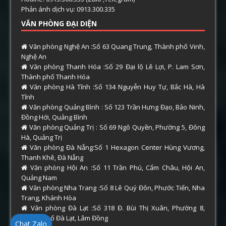
Phản ánh dịch vụ: 0913.300.335
VĂN PHÒNG ĐẠI DIỆN
Văn phòng Nghệ An :Số 63 Quang Trung, Thành phố Vinh,
Nghệ An
Văn phòng Thanh Hóa :Số 29 Đại lộ Lê Lợi, P. Lam Sơn,
Thành phố Thanh Hóa
Văn phòng Hà Tĩnh :Số 134 Nguyễn Huy Tự, Bắc Hà, Hà
Tĩnh
Văn phòng Quảng Bình : Số 123 Trần Hưng Đạo, Bảo Ninh,
Đồng Hới, Quảng Bình
Văn phòng Quảng Trị : Số 69 Ngô Quyền, Phường 5, Đông
Hà, Quảng Trị
Văn phòng Đà Nẵng:Số 1 Hexagon Center Hùng Vương,
Thanh Khê, Đà Nẵng
Văn phòng Hội An :Số 11 Trần Phú, Cẩm Châu, Hội An,
Quảng Nam
Văn phòng Nha Trang :Số 8 Lê Quý Đôn, Phước Tiến, Nha
Trang, Khánh Hòa
Văn phòng Đà Lạt :Số 318 Đ. Bùi Thị Xuân, Phường 8,
Thành phố Đà Lạt, Lâm Đồng
Chat Zalo