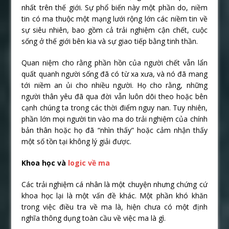
nhất trên thế giới. Sự phổ biến này một phần do, niềm
tin có ma thuộc một mạng lưới rộng lớn các niềm tin về
sự siêu nhiên, bao gồm cả trải nghiệm cận chết, cuộc
sống ở thế giới bên kia và sự giao tiếp bằng tinh thần.
Quan niệm cho rằng phần hồn của người chết vẫn lẩn
quất quanh người sống đã có từ xa xưa, và nó đã mang
tới niềm an ủi cho nhiều người. Họ cho rằng, những
người thân yêu đã qua đời vẫn luôn dõi theo hoặc bên
cạnh chúng ta trong các thời điểm nguy nan. Tuy nhiên,
phần lớn mọi người tin vào ma do trải nghiệm của chính
bản thân hoặc họ đã “nhìn thấy” hoặc cảm nhận thấy
một số tồn tại không lý giải được.
Khoa học và
logic về ma
Các trải nghiệm cá nhân là một chuyện nhưng chứng cứ
khoa học lại là một vấn đề khác. Một phần khó khăn
trong việc điều tra về ma là, hiện chưa có một định
nghĩa thông dụng toàn cầu về việc ma là gì.