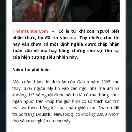
Thamtuhue.Com
– Có lẽ từ khi con người biết
nhận thức, họ đã tin vào
ma
. Tuy nhiên, cho tới
nay vẫn chưa có một định nghĩa được chấp nhận
toàn cầu về ma hay bằng chứng cho sự tồn tại
của hiện tượng siêu nhiên này.
Niềm tin phổ biến
Một cuộc thăm dò dư luận của Gallup năm 2005 cho
thấy, 37% người Mỹ tin vào các ngôi nhà ma ám và
khoảng 1/3 số người được hỏi tin là có ma. Hàng chục
ngàn người trên khắp thế giới hiện có sở thích săn tìm
ma, và theo thống kê của nhà nghiên cứu Sharon Hill
thuộc trang Doubtful Newsblog, có khoảng 2.000 nhóm
thợ săn ma nghiệp dư như vậy.