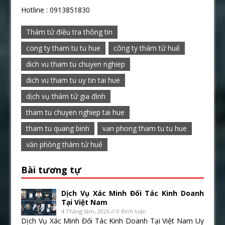
Hotline : 0913851830
Thám tử điều tra thông tin
cong ty tham tu tu hue
công ty thám tử huế
dich vu tham tu chuyen nghiep
dich vu tham tu uy tin tai hue
dịch vụ thám tử gia đình
tham tu chuyen nghiep tai hue
tham tu quang binh
van phong tham tu tu hue
văn phòng thám tử huế
Bài tương tự
Dịch Vụ Xác Minh Đối Tác Kinh Doanh
Tại Việt Nam
4 Tháng tám, 2026 // 0 Bình luận
Dịch Vụ Xác Minh Đối Tác Kinh Doanh Tại Việt Nam Uy