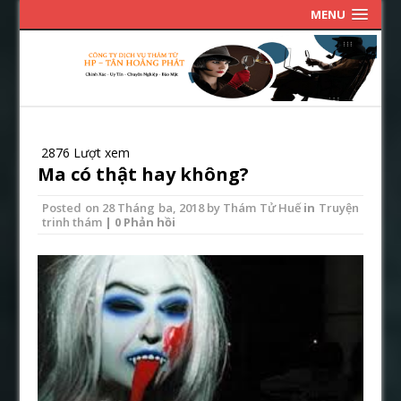
MENU
2876 Lượt xem
Ma có thật hay không?
Posted on
28 Tháng ba, 2018
by
Thám Tử Huế
in
Truyện
trinh thám
| 0 Phản hồi