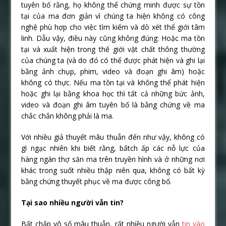
tuyên bố rằng, họ không thể chứng minh được sự tồn
tại của ma đơn giản vì chúng ta hiện không có công
nghệ phù hợp cho việc tìm kiếm và dò xét thế giới tâm
linh. Dẫu vậy, điều này cũng không đúng: Hoặc ma tồn
tại và xuất hiện trong thế giới vật chất thông thường
của chúng ta (và do đó có thể được phát hiện và ghi lại
bằng ảnh chụp, phim, video và đoạn ghi âm) hoặc
không có thực. Nếu ma tồn tại và không thể phát hiện
hoặc ghi lại bằng khoa học thì tất cả những bức ảnh,
video và đoạn ghi âm tuyên bố là bằng chứng về ma
chắc chắn không phải là ma.
Với nhiều giả thuyết mâu thuẫn đến như vậy, không có
gì ngạc nhiên khi biết rằng, bấtch ấp các nỗ lực của
hàng ngàn thợ săn ma trên truyền hình và ở những nơi
khác trong suốt nhiều thập niên qua, không có bất kỳ
bằng chứng thuyết phục về ma được công bố.
Tại sao nhiều người vẫn tin?
Bất chấp vô số mâu thuẫn, rất nhiều người vẫn
tin vào