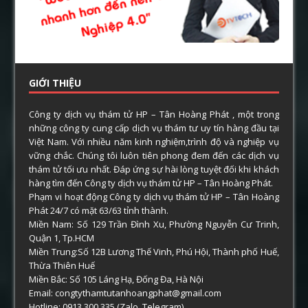
GIỚI THIỆU
Công ty dịch vụ thám tử HP – Tân Hoàng Phát , một trong
những công ty cung cấp dịch vụ thám tư uy tín hàng đầu tại
Việt Nam. Với nhiều năm kinh nghiệm,trình độ và nghiệp vụ
vững chắc. Chúng tôi luôn tiên phong đem đến các dịch vụ
thám tử tối ưu nhất. Đáp ứng sự hài lòng tuyệt đối khi khách
hàng tìm đến Công ty dịch vụ thám tử HP – Tân Hoàng Phát.
Phạm vi hoạt động Công ty dịch vụ thám tử HP – Tân Hoàng
Phát 24/7 có mặt 63/63 tỉnh thành.
Miền Nam: Số 129 Trần Đình Xu, Phường Nguyễn Cư Trinh,
Quận 1, Tp.HCM
Miền Trung:Số 12B Lương Thế Vinh, Phú Hội, Thành phố Huế,
Thừa Thiên Huế
Miền Bắc: Số 105 Láng Hạ, Đống Đa, Hà Nội
Email: congtythamtutanhoangphat@gmail.com
Hotline: 0913.300.335 (Zalo ,Telegram)