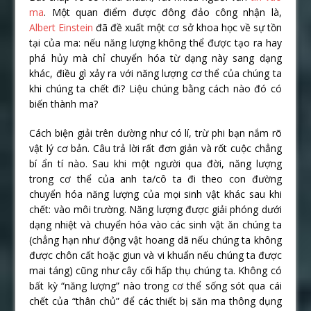
ma
. Một quan điểm được đông đảo công nhận là,
Albert Einstein
đã đề xuất một cơ sở khoa học về sự tồn
tại của ma: nếu năng lượng không thể được tạo ra hay
phá hủy mà chỉ chuyển hóa từ dạng này sang dạng
khác, điều gì xảy ra với năng lượng cơ thể của chúng ta
khi chúng ta chết đi? Liệu chúng bằng cách nào đó có
biến thành ma?
Cách biện giải trên dường như có lí, trừ phi bạn nắm rõ
vật lý cơ bản. Câu trả lời rất đơn giản và rốt cuộc chẳng
bí ẩn tí nào. Sau khi một người qua đời, năng lượng
trong cơ thể của anh ta/cô ta đi theo con đường
chuyển hóa năng lượng của mọi sinh vật khác sau khi
chết: vào môi trường. Năng lượng được giải phóng dưới
dạng nhiệt và chuyển hóa vào các sinh vật ăn chúng ta
(chẳng hạn như động vật hoang dã nếu chúng ta không
được chôn cất hoặc giun và vi khuẩn nếu chúng ta được
mai táng) cũng như cây cối hấp thụ chúng ta. Không có
bất kỳ “năng lượng” nào trong cơ thể sống sót qua cái
chết của “thân chủ” để các thiết bị săn ma thông dụng