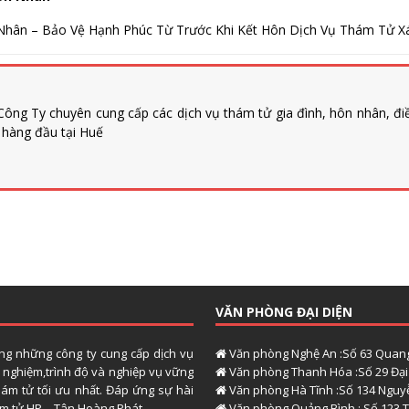
hân – Bảo Vệ Hạnh Phúc Từ Trước Khi Kết Hôn Dịch Vụ Thám Tử Xác
ông Ty chuyên cung cấp các dịch vụ thám tử gia đình, hôn nhân, đi
n hàng đầu tại Huế
VĂN PHÒNG ĐẠI DIỆN
ong những công ty cung cấp dịch vụ
Văn phòng Nghệ An :Số 63 Quang
h nghiệm,trình độ và nghiệp vụ vững
Văn phòng Thanh Hóa :Số 29 Đại 
hám tử tối ưu nhất. Đáp ứng sự hài
Văn phòng Hà Tĩnh :Số 134 Nguyễ
hám tử HP – Tân Hoàng Phát.
Văn phòng Quảng Bình : Số 123 T