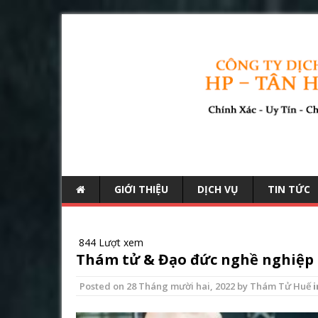
GIỚI THIỆU
DỊCH VỤ
TIN TỨC
844 Lượt xem
Thám tử & Đạo đức nghề nghiệp
Posted on
28 Tháng mười hai, 2022
by
Thám Tử Huế
i