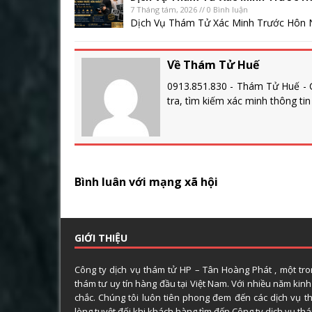
7 Tháng tám, 2026 // 0 Bình luận
Dịch Vụ Thám Tử Xác Minh Trước Hôn N
Về Thám Tử Huế
0913.851.830 - Thám Tử Huế - C
tra, tìm kiếm xác minh thông ti
Bình luân với mạng xã hội
GIỚI THIỆU
Công ty dịch vụ thám tử HP – Tân Hoàng Phát , một tr
thám tư uy tín hàng đầu tại Việt Nam. Với nhiều năm kin
chắc. Chúng tôi luôn tiên phong đem đến các dịch vụ t
lòng tuyệt đối khi khách hàng tìm đến Công ty dịch vụ t