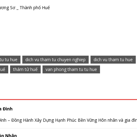
ương Sơ _ Thành phố Huế
tu tu hue
dich vu tham tu chuyen nghiep
dich vu tham tu hue
huế
thám tử huế
van phong tham tu tu hue
a Đình
ình – Đồng Hành Xây Dựng Hạnh Phúc Bền Vững Hôn nhân và gia đình
ôn Nhân