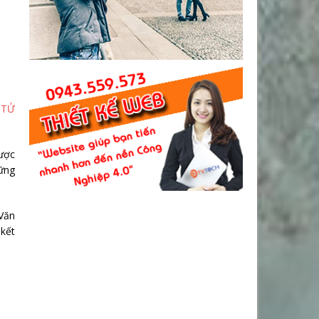
 TỬ
ược
hững
 Văn
 kết