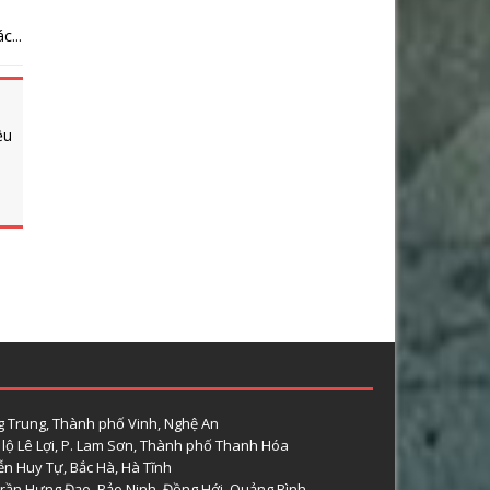
...
ều
 Trung, Thành phố Vinh, Nghệ An
lộ Lê Lợi, P. Lam Sơn, Thành phố Thanh Hóa
n Huy Tự, Bắc Hà, Hà Tĩnh
rần Hưng Đạo, Bảo Ninh, Đồng Hới, Quảng Bình