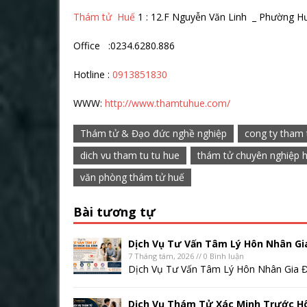
Thám tử Huế
1 : 12.F Nguyễn Văn Linh _ Phường H
Office :0234.6280.886
Hotline :
0913851830
WWW:
http://www.thamtuhue.com/
Thám tử & Đạo đức nghề nghiệp
cong ty tham 
dich vu tham tu tu hue
thám tử chuyên nghiệp 
văn phòng thám tử huế
Bài tương tự
Dịch Vụ Tư Vấn Tâm Lý Hôn Nhân Gi
7 Tháng tám, 2026 // 0 Bình luận
Dịch Vụ Tư Vấn Tâm Lý Hôn Nhân Gia Đ
Dịch Vụ Thám Tử Xác Minh Trước H