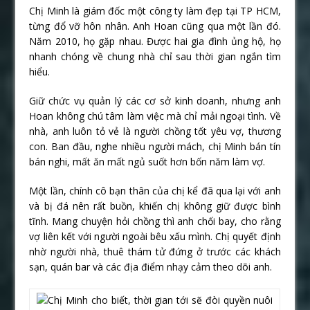
Chị Minh là giám đốc một công ty làm đẹp tại TP HCM,
từng đổ vỡ hôn nhân. Anh Hoan cũng qua một lần đó.
Năm 2010, họ gặp nhau. Được hai gia đình ủng hộ, họ
nhanh chóng về chung nhà chỉ sau thời gian ngắn tìm
hiểu.
Giữ chức vụ quản lý các cơ sở kinh doanh, nhưng anh
Hoan không chú tâm làm việc mà chỉ mải ngoại tình. Về
nhà, anh luôn tỏ vẻ là người chồng tốt yêu vợ, thương
con. Ban đầu, nghe nhiều người mách, chị Minh bán tín
bán nghi, mất ăn mất ngủ suốt hơn bốn năm làm vợ.
Một lần, chính cô bạn thân của chị kể đã qua lại với anh
và bị đá nên rất buồn, khiến chị không giữ được bình
tĩnh. Mang chuyện hỏi chồng thì anh chối bay, cho rằng
vợ liên kết với người ngoài bêu xấu mình. Chị quyết định
nhờ người nhà, thuê thám tử đứng ở trước các khách
sạn, quán bar và các địa điểm nhạy cảm theo dõi anh.