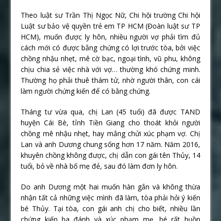
Theo luật sư Trần Thị Ngọc Nữ, Chi hội trường Chi hội
Luật sư bảo vệ quyền trẻ em TP HCM (Đoàn luật sư TP
HCM), muốn được ly hôn, nhiều người vợ phải tìm đủ
cách mới có được bằng chứng có lợi trước tòa, bởi việc
chồng nhậu nhẹt, mê cờ bạc, ngoại tình, vũ phu, không
chịu chia sẻ việc nhà với vợ… thường khó chứng minh.
Thường họ phải thuê thám tử, nhờ người thân, con cái
làm người chứng kiến để có bằng chứng.
Tháng tư vừa qua, chị Lan (45 tuổi) đã được TAND
huyện Cái Bè, tỉnh Tiền Giang cho thoát khỏi người
chồng mê nhậu nhẹt, hay mắng chửi xúc phạm vợ. Chị
Lan và anh Dương chung sống hơn 17 năm. Năm 2016,
khuyên chồng không được, chị dẫn con gái tên Thủy, 14
tuổi, bỏ về nhà bố mẹ đẻ, sau đó làm đơn ly hôn.
Do anh Dương một hai muốn hàn gắn và không thừa
nhận tất cả những việc mình đã làm, tòa phải hỏi ý kiến
bé Thủy. Tại tòa, con gái anh chị cho biết, nhiều lần
chứng kiến ba đánh và xúc phạm mẹ, bé rất buồn