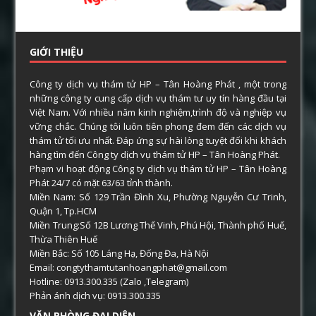
GIỚI THIỆU
Công ty dịch vụ thám tử HP – Tân Hoàng Phát , một trong
những công ty cung cấp dịch vụ thám tư uy tín hàng đầu tại
Việt Nam. Với nhiều năm kinh nghiệm,trình độ và nghiệp vụ
vững chắc. Chúng tôi luôn tiên phong đem đến các dịch vụ
thám tử tối ưu nhất. Đáp ứng sự hài lòng tuyệt đối khi khách
hàng tìm đến Công ty dịch vụ thám tử HP – Tân Hoàng Phát.
Phạm vi hoạt động Công ty dịch vụ thám tử HP – Tân Hoàng
Phát 24/7 có mặt 63/63 tỉnh thành.
Miền Nam: Số 129 Trần Đình Xu, Phường Nguyễn Cư Trinh,
Quận 1, Tp.HCM
Miền Trung:Số 12B Lương Thế Vinh, Phú Hội, Thành phố Huế,
Thừa Thiên Huế
Miền Bắc: Số 105 Láng Hạ, Đống Đa, Hà Nội
Email: congtythamtutanhoangphat@gmail.com
Hotline: 0913.300.335 (Zalo ,Telegram)
Phản ánh dịch vụ: 0913.300.335
VĂN PHÒNG ĐẠI DIỆN