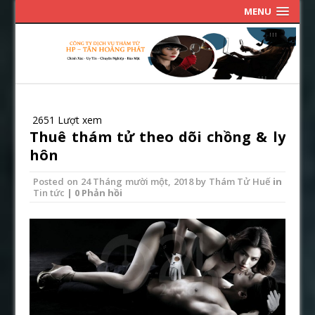
MENU
2651 Lượt xem
Thuê thám tử theo dõi chồng & ly
hôn
Posted on
24 Tháng mười một, 2018
by
Thám Tử Huế
in
Tin tức
| 0 Phản hồi