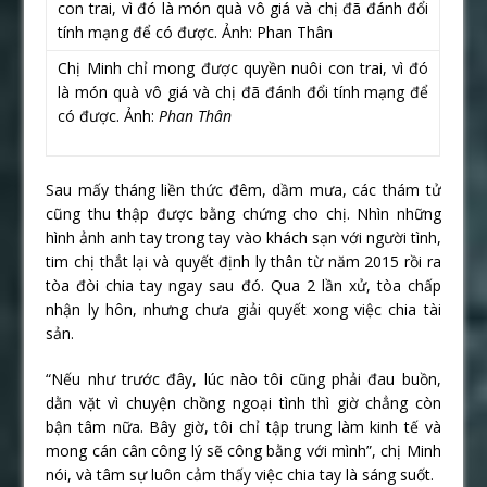
Chị Minh chỉ mong được quyền nuôi con trai, vì đó
là món quà vô giá và chị đã đánh đổi tính mạng để
có được. Ảnh:
Phan Thân
Sau mấy tháng liền thức đêm, dầm mưa, các thám tử
cũng thu thập được bằng chứng cho chị. Nhìn những
hình ảnh anh tay trong tay vào khách sạn với người tình,
tim chị thắt lại và quyết định ly thân từ năm 2015 rồi ra
tòa đòi chia tay ngay sau đó. Qua 2 lần xử, tòa chấp
nhận ly hôn, nhưng chưa giải quyết xong việc chia tài
sản.
“Nếu như trước đây, lúc nào tôi cũng phải đau buồn,
dằn vặt vì chuyện chồng ngoại tình thì giờ chẳng còn
bận tâm nữa. Bây giờ, tôi chỉ tập trung làm kinh tế và
mong cán cân công lý sẽ công bằng với mình”, chị Minh
nói, và tâm sự luôn cảm thấy việc chia tay là sáng suốt.