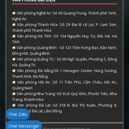
Văn phòng Nghệ An :Số 63 Quang Trung, Thành phố Vinh,
Nghệ An
Văn phòng Thanh Hóa :Số 29 Đại lộ Lê Lợi, P. Lam Sơn,
Thành phố Thanh Hóa
Văn phòng Hà Tĩnh :Số 134 Nguyễn Huy Tự, Bắc Hà, Hà
Tĩnh
Văn phòng Quảng Bình : Số 123 Trần Hưng Đạo, Bảo Ninh,
Đồng Hới, Quảng Bình
Văn phòng Quảng Trị : Số 69 Ngô Quyền, Phường 5, Đông
Hà, Quảng Trị
Văn phòng Đà Nẵng:Số 1 Hexagon Center Hùng Vương,
Thanh Khê, Đà Nẵng
Văn phòng Hội An :Số 11 Trần Phú, Cẩm Châu, Hội An,
Quảng Nam
Văn phòng Nha Trang :Số 8 Lê Quý Đôn, Phước Tiến, Nha
Trang, Khánh Hòa
Văn phòng Đà Lạt :Số 318 Đ. Bùi Thị Xuân, Phường 8,
Thành phố Đà Lạt, Lâm Đồng
Chat Zalo
Chat Messenger
Copyright © 2026 | Bản quyền nội dung thuộc về