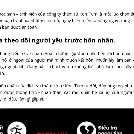
 học sinh – sinh viên của công ty thám tử Kon Tum là một lựa chọn 
on bạn tránh xa những cám dỗ, nguy hiểm diễn ra hằng ngày trong 
ủa bạn được an toàn.
a theo dõi người yêu trước hôn nhân.
i không hiểu rõ về nhau. Hoặc những cặp đôi muốn tiến tới hôn nhân,
ã hội ở ngoài của người mà mình muốn kết hôn, muốn lấy làm bạn đ
 ngoại tình, đang bắt cá hai tay mà không biết phải làm sao, hãy
ấn.
 hôn nhân của dịch vụ thám tử tư Kon Tum ra đời, đáp ứng mọi nhu
n được thông tin về nhân thân, các mối quan hệ xã hội của người 
đi đâu, làm gì gặp ai.