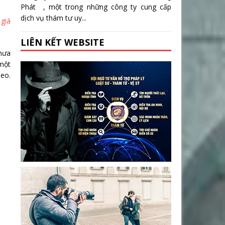
Phát , một trong những công ty cung cấp
dịch vụ thám tư uy...
g
giá
LIÊN KẾT WEBSITE
thưa
 một
heo.