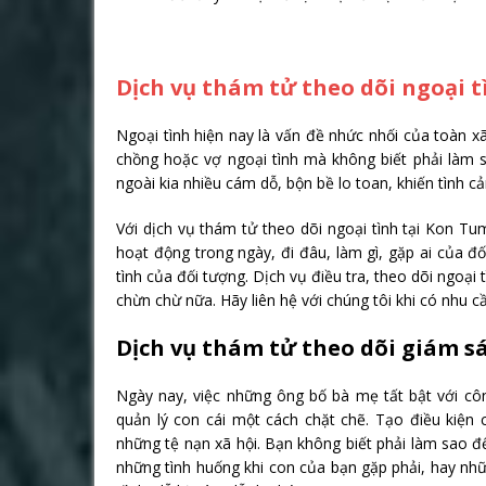
Dịch vụ thám tử theo dõi ngoại 
Ngoại tình hiện nay là vấn đề nhức nhối của toàn x
chồng hoặc vợ ngoại tình mà không biết phải làm s
ngoài kia nhiều cám dỗ, bộn bề lo toan, khiến tình 
Với dịch vụ thám tử theo dõi ngoại tình tại Kon T
hoạt động trong ngày, đi đâu, làm gì, gặp ai của đ
tình của đối tượng. Dịch vụ điều tra, theo dõi ngoạ
chừn chừ nữa. Hãy liên hệ với chúng tôi khi có nhu 
Dịch vụ thám tử theo dõi giám sát
Ngày nay, việc những ông bố bà mẹ tất bật với côn
quản lý con cái một cách chặt chẽ. Tạo điều kiện 
những tệ nạn xã hội. Bạn không biết phải làm sao đ
những tình huống khi con của bạn gặp phải, hay nhữ