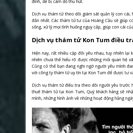
đình, dễ bị cám dỗ thu hút.
Dịch vụ thám tử theo dõi giám sát quản lý con cái,
đắn nhất. Các thám tử tư của Hoàng Cầu sẽ giúp c
sống, xử lý mọi tình huống nguy cấp, giúp con cái c
Dịch vụ thám tử Kon Tum điều tr
Hiện nay, rất nhiều cặp đôi yêu nhau, tuy nhiên lạ
nhiên chưa thể hiểu rõ được những mối quan hệ x
Cũng có thể bạn đang nghi ngờ người yêu mình đang
với công ty thám tử uy tín tại Kon Tum để được tư v
Dịch vụ thám tử điều tra theo dõi người yêu trước
thuê thám tử tại Kon Tum, Quý khách hàng sẽ nhậ
mình, những hình ảnh về những hoạt động hằng ngày, 