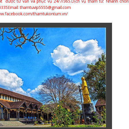
t được tư vấn và phục vụ 24/7/365.Dịch vụ thám tử: Nhanh chón
00335Email: thamtuvip5555@gmail.com
www.facebook.com/thamtukontum.vn/