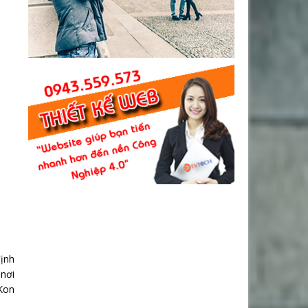
định
 nơi
 Kon