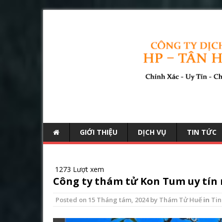
GIỚI THIỆU
DỊCH VỤ
TIN TỨC
1273 Lượt xem
Công ty thám tử Kon Tum uy tín 
Posted on
15 Tháng tám, 2024
by
Thám Tử Huế
in
Tin