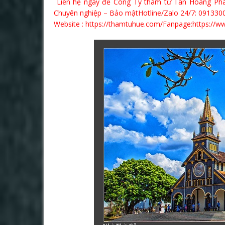
Liên hệ ngay để Công Ty thám tử Tân Hoàng Phá
Chuyên nghiệp – Bảo mậtHotline/Zalo 24/7: 09133
Website :
https://thamtuhue.com/
Fanpage:https://