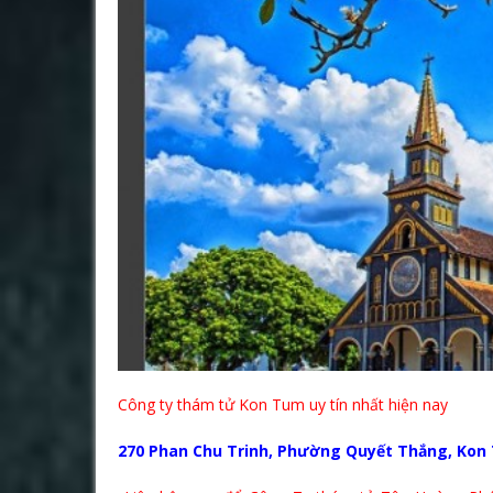
Công ty thám tử Kon Tum uy tín nhất hiện nay
270 Phan Chu Trinh, Phường Quyết Thắng, Kon