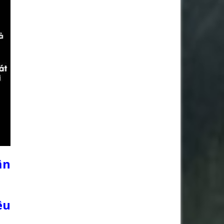
ận
êu