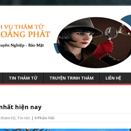
TIN THÁM TỬ
TRUYỆN TRINH THÁM
LIÊN HỆ
nhất hiện nay
 thám tử
,
Tin tức
| 0 Phản hồi