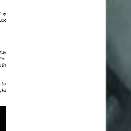
đúng
cuộc
 tuy
ời.
 đến
 cầu
yêu