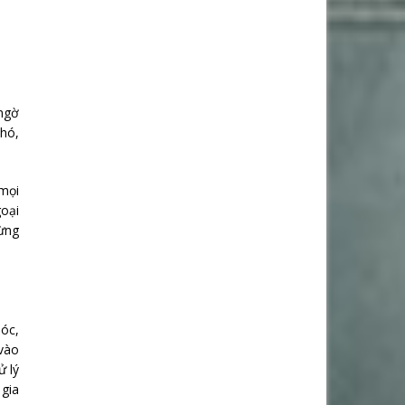
 ngờ
khó,
 mọi
goại
đừng
sóc,
 vào
ử lý
 gia