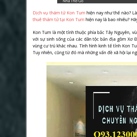
Dịch vụ thám tử Kon Tum
hiện nay như thế nào? L
thuê thám tử tại Kon Tum
hiện nay là bao nhiêu? Hã
Kon Tum là một tỉnh thuộc phía bắc Tây Nguyên, vù
với sự sinh sống của các dân tộc bản địa gồm Xơ Đ
vùng cư trú khác nhau. Tình hình kinh tế tỉnh Kon Tu
Tuy nhiên, cũng từ đó mà những vấn đề xã hội lại n