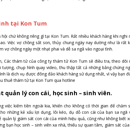
tình tại Kon Tum
ã hội chứ không riêng gì tại Kon Tum. Rất nhiều khách hàng khi nghi
ao. Việc vợ chồng sắt son, thủy chung ngày nay dường như là rất 
cảm vợ chồng ngày một nhạt phai và dễ sa ngã vào ngoại tình.
um, Các thám tử của công ty thám tử Kon Tum sẽ điều tra, theo dõi
ối tượng, chụp hình quay video, thu thập tất cả những bằng chứng n
i tình là dịch vụ được đông đảo khách hàng sử dụng nhất, vì vậy bạn 
cầu thuê thám tử tại Kon Tum qua hotline
 quản lý con cái, học sinh – sinh viên.
g việc kiếm tiền ngoài kia, khiến cho không có thời gian để chăm 
cho những kẻ xấu lợi dụng, lôi kéo, dụ dỗ con cái của bạn sa ngã
ể quản lý giám sát con cái của mình hiệu quả, cũng như không biết x
ng bạn học sinh – sinh viên xa nhà, thiếu sự quan tâm, giám sát của