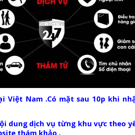
ại Việt Nam .Có mặt sau 10p khi nh
i dung dịch vụ từng khu vực theo y
site thám khảo .