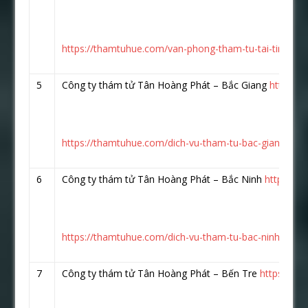
https://thamtuhue.com/van-phong-tham-tu-tai-tinh-bac
5
Công ty thám tử Tân Hoàng Phát – Bắc Giang
https:/
https://thamtuhue.com/dich-vu-tham-tu-bac-giang-uy-ti
6
Công ty thám tử Tân Hoàng Phát – Bắc Ninh
https://
https://thamtuhue.com/dich-vu-tham-tu-bac-ninh-uy-tin
7
Công ty thám tử Tân Hoàng Phát – Bến Tre
https://w