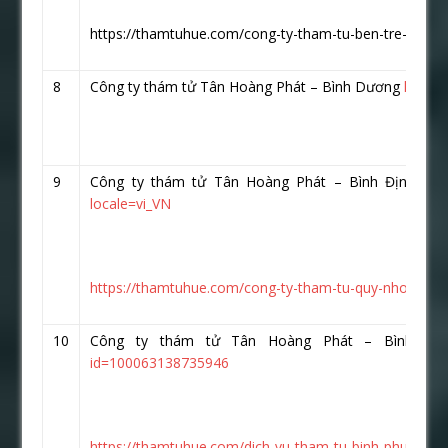
https://thamtuhue.com/cong-ty-tham-tu-ben-tre-uy-tin-
8
Công ty thám tử Tân Hoàng Phát – Bình Dương
https:
9
Công ty thám tử Tân Hoàng Phát – Bình Định
htt
locale=vi_VN
https://thamtuhue.com/cong-ty-tham-tu-quy-nhon-uy-ti
10
Công ty thám tử Tân Hoàng Phát – Bình P
id=100063138735946
https://thamtuhue.com/dich-vu-tham-tu-binh-phuoc-uy-