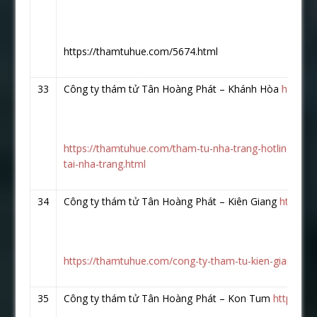
https://thamtuhue.com/5674.html
33
Công ty thám tử Tân Hoàng Phát – Khánh Hòa
https:
https://thamtuhue.com/tham-tu-nha-trang-hotline-093
tai-nha-trang.html
34
Công ty thám tử Tân Hoàng Phát – Kiên Giang
https:/
https://thamtuhue.com/cong-ty-tham-tu-kien-giang-uy-t
35
Công ty thám tử Tân Hoàng Phát – Kon Tum
https://