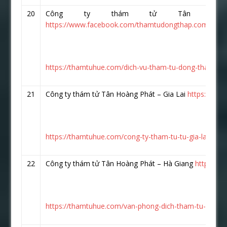
20
Công ty thám tử Tân Hoà
https://www.facebook.com/thamtudongthap.com.vn/
https://thamtuhue.com/dich-vu-tham-tu-dong-thap-tai-s
21
Công ty thám tử Tân Hoàng Phát – Gia Lai
https://www
https://thamtuhue.com/cong-ty-tham-tu-tu-gia-lai-uy-ti
22
Công ty thám tử Tân Hoàng Phát – Hà Giang
https://
https://thamtuhue.com/van-phong-dich-tham-tu-ha-gia