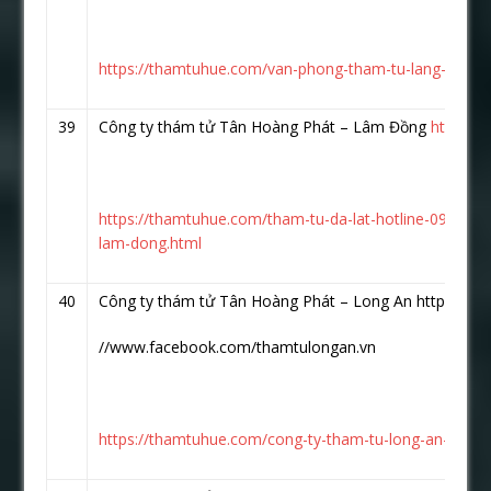
https://thamtuhue.com/van-phong-tham-tu-lang-son.h
39
Công ty thám tử Tân Hoàng Phát – Lâm Đồng
https:/
https://thamtuhue.com/tham-tu-da-lat-hotline-093-123
lam-dong.html
40
Công ty thám tử Tân Hoàng Phát – Long An https:
//www.facebook.com/thamtulongan.vn
https://thamtuhue.com/cong-ty-tham-tu-long-an-uy-tin