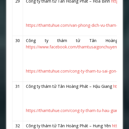
29
Công ty thám tử Tân Hoàng Phát – Hòa Bình
https://
https://thamtuhue.com/van-phong-dich-vu-tham-tu-hoa-
30
Công ty thám tử Tân Hoàng P
https://www.facebook.com/thamtusaigonchuyennghiep
https://thamtuhue.com/cong-ty-tham-tu-sai-gon-uy-ti
31
Công ty thám tử Tân Hoàng Phát – Hậu Giang
https:/
https://thamtuhue.com/cong-ty-tham-tu-hau-giang-10
32
Công ty thám tử Tân Hoàng Phát – Hưng Yên
https://