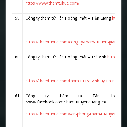
https://www.thamtuhue.com/
59
Công ty thám tử Tân Hoàng Phát – Tiền Giang
https:/
https://thamtuhue.com/cong-ty-tham-tu-tien-giang-uy-t
60
Công ty thám tử Tân Hoàng Phát – Trà Vinh
https://w
https://thamtuhue.com/tham-tu-tra-vinh-uy-tin-nhat-hi
61
Công ty thám tử Tân Hoàng Ph
/www.facebook.com/thamtutuyenquang.vn/
https://thamtuhue.com/van-phong-tham-tu-tuyen-quan