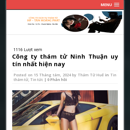
MENU
1116 Lượt xem
Công ty thám tử Ninh Thuận uy
tín nhất hiện nay
Posted on
15 Tháng tám, 2024
by
Thám Tử Huế
in
Tin
thám tử
,
Tin tức
| 0 Phản hồi