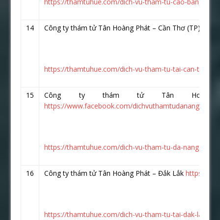
https://thamtuhue.com/dich-vu-tham-tu-cao-bang-uy-ti
14
Công ty thám tử Tân Hoàng Phát – Cần Thơ (TP)
http
https://thamtuhue.com/dich-vu-tham-tu-tai-can-tho-uy-
15
Công ty thám tử Tân Hoàng
https://www.facebook.com/dichvuthamtudanang.vn/
https://thamtuhue.com/dich-vu-tham-tu-da-nang-uy-tin
16
Công ty thám tử Tân Hoàng Phát – Đắk Lắk
https://w
https://thamtuhue.com/dich-vu-tham-tu-tai-dak-lak.htm