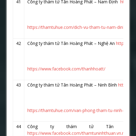
41
Công ty thám tử Tân Hoàng Phát – Nam Định
https:/
https://thamtuhue.com/dich-vu-tham-tu-nam-dinh.html
42
Công ty thám tử Tân Hoàng Phát – Nghệ An
https://
https://www.facebook.com/thanhhoatt/
43
Công ty thám tử Tân Hoàng Phát – Ninh Bình
https://
https://thamtuhue.com/van-phong-tham-tu-ninh-binh.h
44
Công ty thám tử Tân Hoà
https://www.facebook.com/thamtuninhthuan.vn.net/