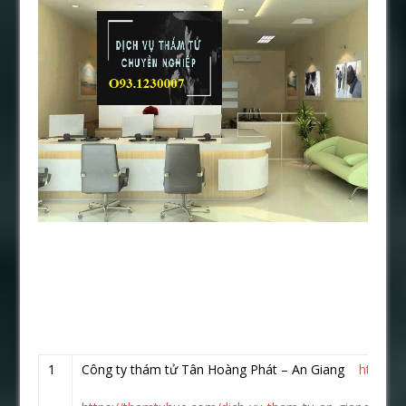
1
Công ty thám tử Tân Hoàng Phát – An Giang
https:/