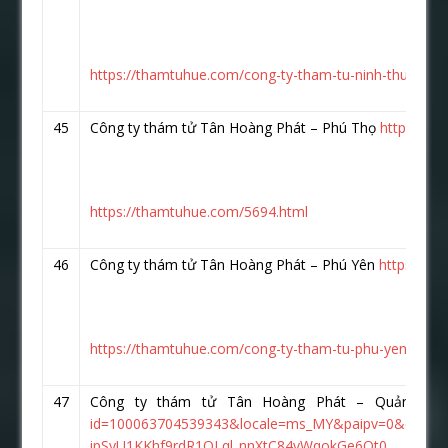
https://thamtuhue.com/cong-ty-tham-tu-ninh-thuan-uy-
45
Công ty thám tử Tân Hoàng Phát – Phú Thọ
https://w
https://thamtuhue.com/5694.html
46
Công ty thám tử Tân Hoàng Phát – Phú Yên
https://w
https://thamtuhue.com/cong-ty-tham-tu-phu-yen-uy-tin
47
Công ty thám tử Tân Hoàng Phát – Quảng 
id=100063704539343&locale=ms_MY&paipv=0&eav
ipSyU1KKhf9rdR1QLql_nnXtC84vWqokGe6Ot0