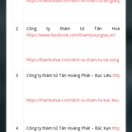
https://thamtuhue.com/dich-vu-tham-tu-an-giang-uy-tin
2
Công ty thám tử Tân Hoàng 
https://www.facebook.com/thamtuvungtau.vn/
https://thamtuhue.com/dich-vu-tham-tu-tai-vung-tau-uy
3
Công ty thám tử Tân Hoàng Phát – Bạc Liêu
https://w
https://thamtuhue.com/dich-vu-tham-tu-bac-lieu-uy-tin
4
Công ty thám tử Tân Hoàng Phát – Bắc Kạn
https://w