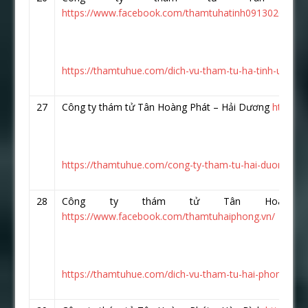
https://www.facebook.com/thamtuhatinh0913020026/?
https://thamtuhue.com/dich-vu-tham-tu-ha-tinh-uy-tin-
27
Công ty thám tử Tân Hoàng Phát – Hải Dương
https:/
https://thamtuhue.com/cong-ty-tham-tu-hai-duong-uy-t
28
Công ty thám tử Tân Hoàng 
https://www.facebook.com/thamtuhaiphong.vn/
https://thamtuhue.com/dich-vu-tham-tu-hai-phong-uy-t