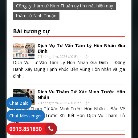
Công ty thám tử Ninh Thuận uy tín nhất hiện nay
thám tử Ninh Thuận
Bài tương tự
Dịch Vụ Tư Vấn Tâm Lý Hôn Nhân Gia
Đình
7 Tháng tám, 2026 // 0 Bình luận
Dịch Vụ Tư Vấn Tâm Lý Hôn Nhân Gia Đình – Đồng
Hành Xây Dựng Hạnh Phúc Bền Vững Hôn nhân và gia
đình...
Dịch Vụ Thám Tử Xác Minh Trước Hôn
Nhân
Chat Zalo
7 Tháng tám, 2026 // 0 Bình luận
Dịch Vụ Thám Tử Xác Minh Trước Hôn Nhân – Bảo Vệ
Hạnh Phúc Từ Trước Khi Kết Hôn Dịch Vụ Thám Tử
Chat Messenger
Xác...
0913.851830