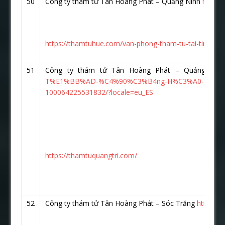
50
Công ty thám tử Tân Hoàng Phát – Quảng Ninh
https:
https://thamtuhue.com/van-phong-tham-tu-tai-tinh-qua
51
Công ty thám tử Tân Hoàng Phát – Quảng Trị
T%E1%BB%AD-%C4%90%C3%B4ng-H%C3%A0-Qu%E1
100064225531832/?locale=eu_ES
https://thamtuquangtri.com/
52
Công ty thám tử Tân Hoàng Phát – Sóc Trăng
https:/