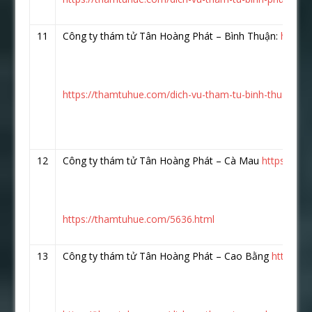
11
Công ty thám tử Tân Hoàng Phát – Bình Thuận:
https:
https://thamtuhue.com/dich-vu-tham-tu-binh-thuan.htm
12
Công ty thám tử Tân Hoàng Phát – Cà Mau
https://w
https://thamtuhue.com/5636.html
13
Công ty thám tử Tân Hoàng Phát – Cao Bằng
https:/