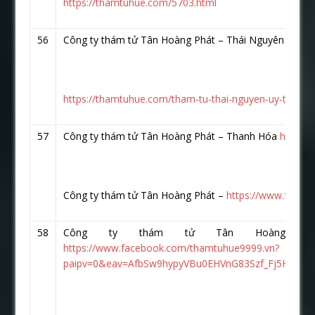
https://thamtuhue.com/5703.html
56
Công ty thám tử Tân Hoàng Phát – Thái Nguyên
https
https://thamtuhue.com/tham-tu-thai-nguyen-uy-tin-nha
57
Công ty thám tử Tân Hoàng Phát – Thanh Hóa
https:
Công ty thám tử Tân Hoàng Phát –
https://www.faceb
58
Công ty thám tử Tân Hoàng P
https://www.facebook.com/thamtuhue9999.vn?
paipv=0&eav=AfbSw9hypyVBu0EHVnG83Szf_Fj5HzKR