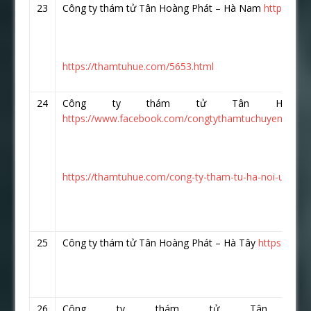
23
Công ty thám tử Tân Hoàng Phát – Hà Nam
https://w
https://thamtuhue.com/5653.html
24
Công ty thám tử Tân Hoàn
https://www.facebook.com/congtythamtuchuyenghiep.v
https://thamtuhue.com/cong-ty-tham-tu-ha-noi-uy-tin-
25
Công ty thám tử Tân Hoàng Phát – Hà Tây
https://ww
26
Công ty thám tử Tân Ho