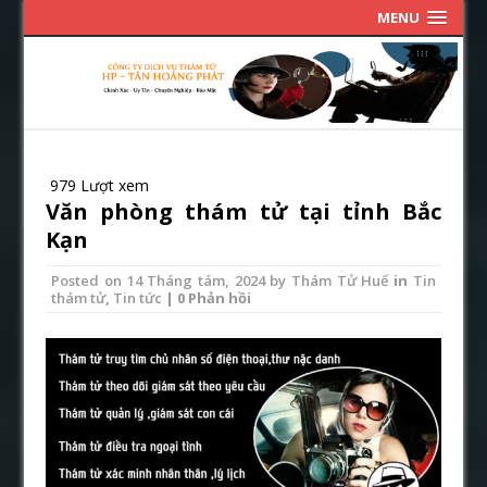
MENU
979 Lượt xem
Văn phòng thám tử tại tỉnh Bắc
Kạn
Posted on
14 Tháng tám, 2024
by
Thám Tử Huế
in
Tin
thám tử
,
Tin tức
| 0 Phản hồi