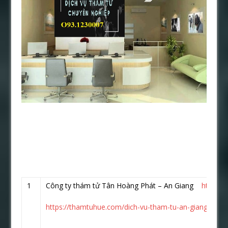
1
Công ty thám tử Tân Hoàng Phát – An Giang
https:/
https://thamtuhue.com/dich-vu-tham-tu-an-giang-uy-tin