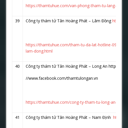
https://thamtuhue.com/van-phong-tham-tu-lang-son.h
39
Công ty thám tử Tân Hoàng Phát – Lâm Đồng
https:/
https://thamtuhue.com/tham-tu-da-lat-hotline-093-123
lam-dong.html
40
Công ty thám tử Tân Hoàng Phát – Long An https:
//www.facebook.com/thamtulongan.vn
https://thamtuhue.com/cong-ty-tham-tu-long-an-uy-tin
41
Công ty thám tử Tân Hoàng Phát – Nam Định
https:/