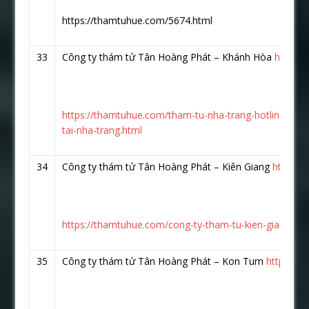
https://thamtuhue.com/5674.html
33
Công ty thám tử Tân Hoàng Phát – Khánh Hòa
https:
https://thamtuhue.com/tham-tu-nha-trang-hotline-093
tai-nha-trang.html
34
Công ty thám tử Tân Hoàng Phát – Kiên Giang
https:/
https://thamtuhue.com/cong-ty-tham-tu-kien-giang-uy-t
35
Công ty thám tử Tân Hoàng Phát – Kon Tum
https://