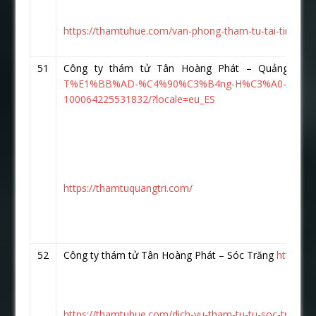
https://thamtuhue.com/van-phong-tham-tu-tai-tinh-qua
51
Công ty thám tử Tân Hoàng Phát – Quảng Trị
T%E1%BB%AD-%C4%90%C3%B4ng-H%C3%A0-Qu%E1
100064225531832/?locale=eu_ES
https://thamtuquangtri.com/
52
Công ty thám tử Tân Hoàng Phát – Sóc Trăng
https:/
https://thamtuhue.com/dich-vu-tham-tu-tu-soc-trang.h