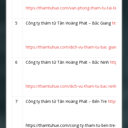
https://thamtuhue.com/van-phong-tham-tu-tai-tinh-bac
5
Công ty thám tử Tân Hoàng Phát – Bắc Giang
https:/
https://thamtuhue.com/dich-vu-tham-tu-bac-giang-uy-ti
6
Công ty thám tử Tân Hoàng Phát – Bắc Ninh
https://
https://thamtuhue.com/dich-vu-tham-tu-bac-ninh-uy-tin
7
Công ty thám tử Tân Hoàng Phát – Bến Tre
https://w
https://thamtuhue.com/cong-ty-tham-tu-ben-tre-uy-tin-