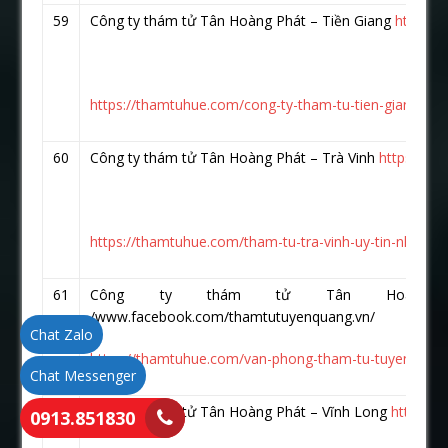
59
Công ty thám tử Tân Hoàng Phát – Tiền Giang
https:/
https://thamtuhue.com/cong-ty-tham-tu-tien-giang-uy-t
60
Công ty thám tử Tân Hoàng Phát – Trà Vinh
https://w
https://thamtuhue.com/tham-tu-tra-vinh-uy-tin-nhat-hi
61
Công ty thám tử Tân Hoàng Ph
/www.facebook.com/thamtutuyenquang.vn/
Chat Zalo
https://thamtuhue.com/van-phong-tham-tu-tuyen-quan
Chat Messenger
62
Công ty thám tử Tân Hoàng Phát – Vĩnh Long
https:/
0913.851830