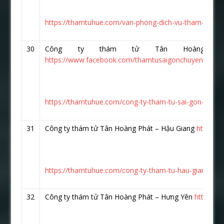
https://thamtuhue.com/van-phong-dich-vu-tham-tu-hoa-
30
Công ty thám tử Tân Hoàng P
https://www.facebook.com/thamtusaigonchuyennghiep
https://thamtuhue.com/cong-ty-tham-tu-sai-gon-uy-ti
31
Công ty thám tử Tân Hoàng Phát – Hậu Giang
https:/
https://thamtuhue.com/cong-ty-tham-tu-hau-giang-10
32
Công ty thám tử Tân Hoàng Phát – Hưng Yên
https://