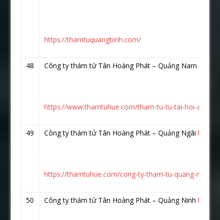
https://thamtuquangbinh.com/
48
Công ty thám tử Tân Hoàng Phát – Quảng Nam
https
https://www.thamtuhue.com/tham-tu-tu-tai-hoi-an-qu
49
Công ty thám tử Tân Hoàng Phát – Quảng Ngãi
https:
https://thamtuhue.com/cong-ty-tham-tu-quang-ngai-uy-
50
Công ty thám tử Tân Hoàng Phát – Quảng Ninh
https: