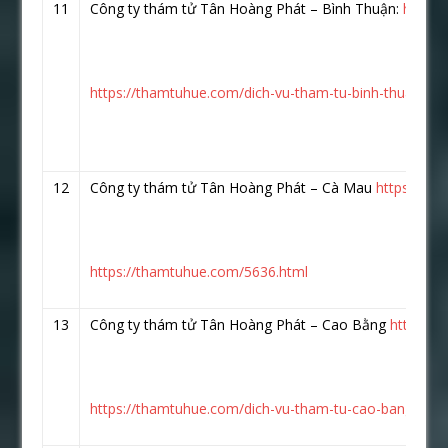
11
Công ty thám tử Tân Hoàng Phát – Bình Thuận:
https:
https://thamtuhue.com/dich-vu-tham-tu-binh-thuan.htm
12
Công ty thám tử Tân Hoàng Phát – Cà Mau
https://w
https://thamtuhue.com/5636.html
13
Công ty thám tử Tân Hoàng Phát – Cao Bằng
https:/
https://thamtuhue.com/dich-vu-tham-tu-cao-bang-uy-ti