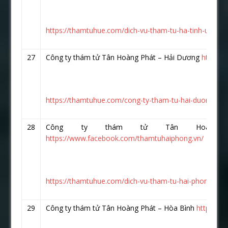
https://thamtuhue.com/dich-vu-tham-tu-ha-tinh-uy-tin-
27
Công ty thám tử Tân Hoàng Phát – Hải Dương
https:/
https://thamtuhue.com/cong-ty-tham-tu-hai-duong-uy-t
28
Công ty thám tử Tân Hoàng 
https://www.facebook.com/thamtuhaiphong.vn/
https://thamtuhue.com/dich-vu-tham-tu-hai-phong-uy-t
29
Công ty thám tử Tân Hoàng Phát – Hòa Bình
https://