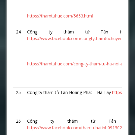
https://thamtuhue.com/5653.html
24
Công ty thám tử Tân Hoàn
https://www.facebook.com/congtythamtuchuyenghiep.v
https://thamtuhue.com/cong-ty-tham-tu-ha-noi-uy-tin-
25
Công ty thám tử Tân Hoàng Phát – Hà Tây
https://ww
26
Công ty thám tử Tân Ho
https://www.facebook.com/thamtuhatinh0913020026/?