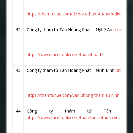
https://thamtuhue.com/dich-vu-tham-tu-nam-dinh.html
42
Công ty thám tử Tân Hoàng Phát – Nghệ An
https://
https://www.facebook.com/thanhhoatt/
43
Công ty thám tử Tân Hoàng Phát – Ninh Bình
https://
https://thamtuhue.com/van-phong-tham-tu-ninh-binh.h
44
Công ty thám tử Tân Hoà
https://www.facebook.com/thamtuninhthuan.vn.net/