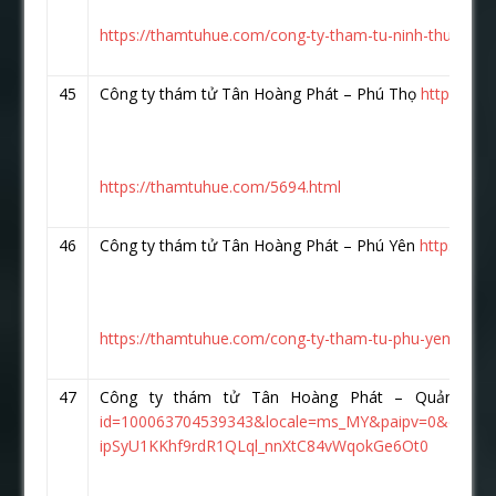
https://thamtuhue.com/cong-ty-tham-tu-ninh-thuan-uy-
45
Công ty thám tử Tân Hoàng Phát – Phú Thọ
https://w
https://thamtuhue.com/5694.html
46
Công ty thám tử Tân Hoàng Phát – Phú Yên
https://w
https://thamtuhue.com/cong-ty-tham-tu-phu-yen-uy-tin
47
Công ty thám tử Tân Hoàng Phát – Quảng 
id=100063704539343&locale=ms_MY&paipv=0&eav
ipSyU1KKhf9rdR1QLql_nnXtC84vWqokGe6Ot0