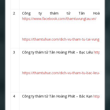
2
Công ty thám tử Tân Hoàng 
https://www.facebook.com/thamtuvungtau.vn/
https://thamtuhue.com/dich-vu-tham-tu-tai-vung-tau-uy
3
Công ty thám tử Tân Hoàng Phát – Bạc Liêu
https://w
https://thamtuhue.com/dich-vu-tham-tu-bac-lieu-uy-tin
4
Công ty thám tử Tân Hoàng Phát – Bắc Kạn
https://w