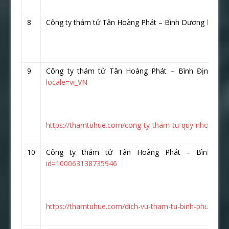
8
Công ty thám tử Tân Hoàng Phát – Bình Dương
https:
9
Công ty thám tử Tân Hoàng Phát – Bình Định
htt
locale=vi_VN
https://thamtuhue.com/cong-ty-tham-tu-quy-nhon-uy-ti
10
Công ty thám tử Tân Hoàng Phát – Bình P
id=100063138735946
https://thamtuhue.com/dich-vu-tham-tu-binh-phuoc-uy-