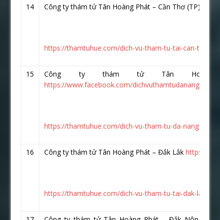
14
Công ty thám tử Tân Hoàng Phát – Cần Thơ (TP)
http
https://thamtuhue.com/dich-vu-tham-tu-tai-can-tho-uy-
15
Công ty thám tử Tân Hoàng
https://www.facebook.com/dichvuthamtudanang.vn/
https://thamtuhue.com/dich-vu-tham-tu-da-nang-uy-tin
16
Công ty thám tử Tân Hoàng Phát – Đắk Lắk
https://w
https://thamtuhue.com/dich-vu-tham-tu-tai-dak-lak.htm
17
Công ty thám tử Tân Hoàng Phát – Đắk Nông :
ht