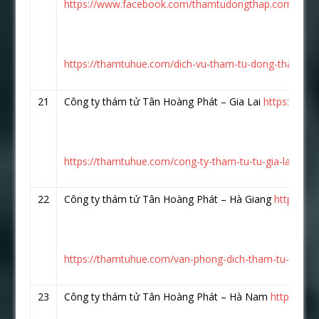
https://www.facebook.com/thamtudongthap.com.vn/
https://thamtuhue.com/dich-vu-tham-tu-dong-thap-tai-s
21
Công ty thám tử Tân Hoàng Phát – Gia Lai
https://www
https://thamtuhue.com/cong-ty-tham-tu-tu-gia-lai-uy-ti
22
Công ty thám tử Tân Hoàng Phát – Hà Giang
https://
https://thamtuhue.com/van-phong-dich-tham-tu-ha-gia
23
Công ty thám tử Tân Hoàng Phát – Hà Nam
https://w