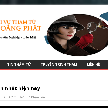
TIN THÁM TỬ
TRUYỆN TRINH THÁM
LIÊN HỆ
ín nhất hiện nay
 thám tử
,
Tin tức
| 0 Phản hồi