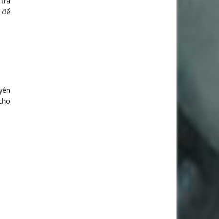
 tra
i để
uyên
 cho