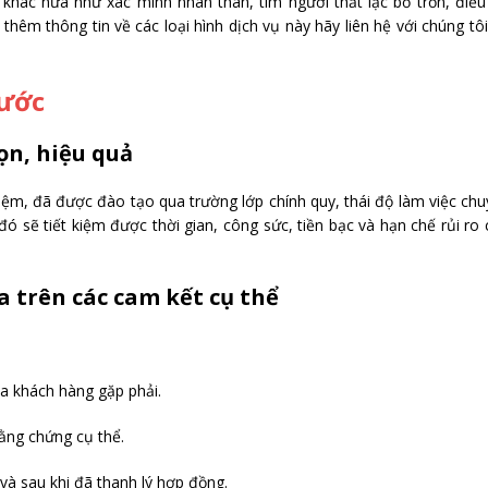
 khác nữa như xác minh nhân thân, tìm người thất lạc bỏ trốn, điều
 thêm thông tin về các loại hình dịch vụ này hãy liên hệ với chúng tô
hước
ọn, hiệu quả
iệm, đã được đào tạo qua trường lớp chính quy, thái độ làm việc ch
 đó sẽ tiết kiệm được thời gian, công sức, tiền bạc và hạn chế rủi ro
 trên các cam kết cụ thể
ủa khách hàng gặp phải.
ằng chứng cụ thể.
và sau khi đã thanh lý hợp đồng.