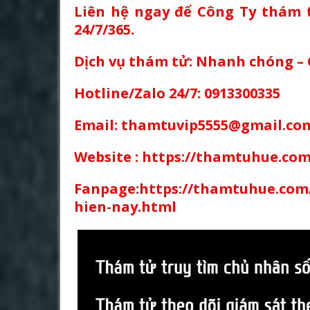
Liên hệ ngay để Công Ty thám 
24/7/365.
Dịch vụ thám tử: Nhanh chóng –
Hotline/Zalo 24/7: 0913300335
Email: thamtuvip5555@gmail.co
Website :
https://thamtuhue.com
Fanpage:https://thamtuhue.com/
hien-nay.html