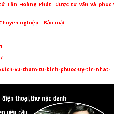
tử Tân Hoàng Phát được tư vấn và phục 
 Chuyên nghiệp – Bảo mật
m
/
dich-vu-tham-tu-binh-phuoc-uy-tin-nhat-