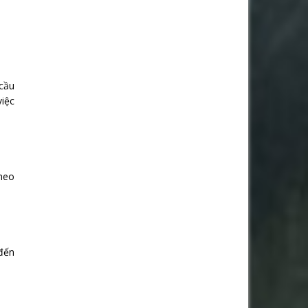
 cầu
việc
theo
 đến