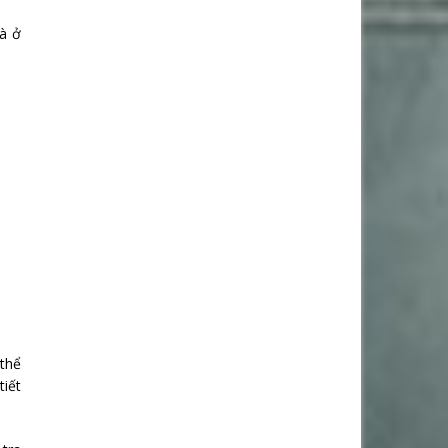
và ở
 thể
tiết