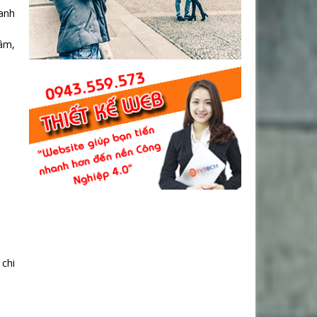
anh
 âm,
 chi