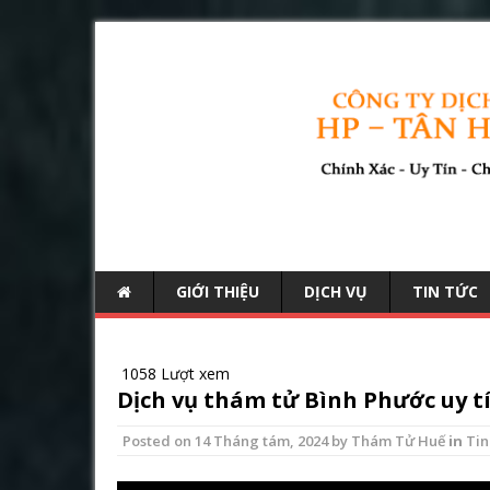
GIỚI THIỆU
DỊCH VỤ
TIN TỨC
1058 Lượt xem
Dịch vụ thám tử Bình Phước uy t
Posted on
14 Tháng tám, 2024
by
Thám Tử Huế
in
Tin