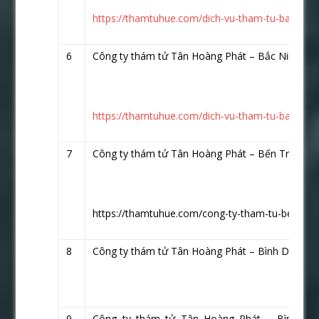
https://thamtuhue.com/dich-vu-tham-tu-bac-giang
6
Công ty thám tử Tân Hoàng Phát – Bắc Ninh
htt
https://thamtuhue.com/dich-vu-tham-tu-bac-ninh-
7
Công ty thám tử Tân Hoàng Phát – Bến Tre
http
https://thamtuhue.com/cong-ty-tham-tu-ben-tre-u
8
Công ty thám tử Tân Hoàng Phát – Bình Dương
9
Công ty thám tử Tân Hoàng Phát – Bình Đị