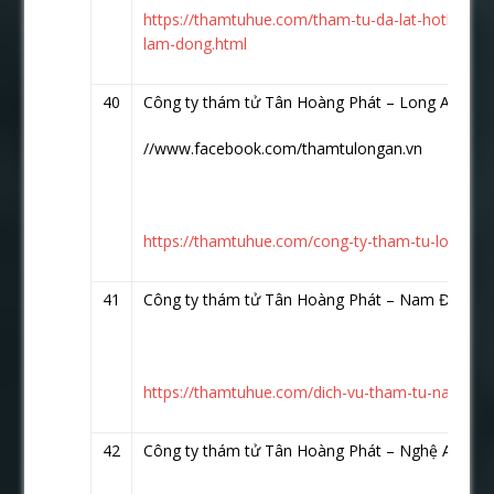
https://thamtuhue.com/tham-tu-da-lat-hotline-0
lam-dong.html
40
Công ty thám tử Tân Hoàng Phát – Long An http
//www.facebook.com/thamtulongan.vn
https://thamtuhue.com/cong-ty-tham-tu-long-an-
41
Công ty thám tử Tân Hoàng Phát – Nam Định
h
https://thamtuhue.com/dich-vu-tham-tu-nam-din
42
Công ty thám tử Tân Hoàng Phát – Nghệ An
htt