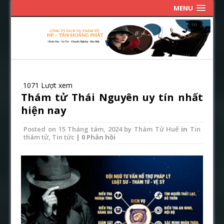
MENU
1071 Lượt xem
Thám tử Thái Nguyên uy tín nhất
hiện nay
Posted on
15 Tháng tám, 2024
by
Thám Tử Huế
in
Tin
thám tử
,
Tin tức
| 0 Phản hồi