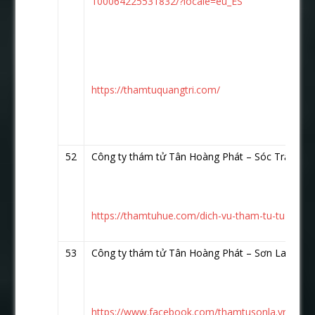
100064225531832/?locale=eu_ES
https://thamtuquangtri.com/
52
Công ty thám tử Tân Hoàng Phát – Sóc Trăng
ht
https://thamtuhue.com/dich-vu-tham-tu-tu-soc-t
53
Công ty thám tử Tân Hoàng Phát – Sơn La
https
https://www.facebook.com/thamtusonla.vn/