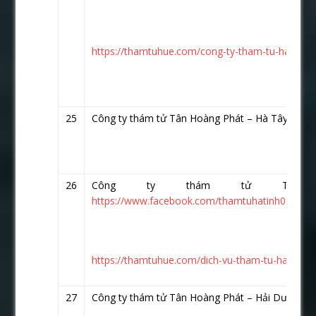
https://thamtuhue.com/cong-ty-tham-tu-ha-noi-uy
25
Công ty thám tử Tân Hoàng Phát – Hà Tây
http
26
Công ty thám tử Tân
https://www.facebook.com/thamtuhatinh0913020
https://thamtuhue.com/dich-vu-tham-tu-ha-tinh-u
27
Công ty thám tử Tân Hoàng Phát – Hải Dương
h