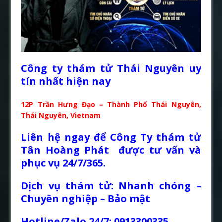
Công ty thám tử Thái Nguyên uy
tín nhất hiện nay
12P Trần Hưng Đạo – Thành Phố Thái Nguyên,
Thái Nguyên, Vietnam
Liên hệ ngay để Công Ty thám tử
Tân Hoàng Phát được tư vấn và
phục vụ 24/7/365.
Dịch vụ thám tử: Nhanh chóng –
Chuyên nghiệp – Bảo mật
Hotline/Zalo 24/7: 0913300335