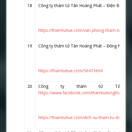
18
Công ty thám tử Tân Hoàng Phát – Điện Biên
ht
https://thamtuhue.com/van-phong-tham-tu-tai-ti
19
Công ty thám tử Tân Hoàng Phát – Đồng Nai
htt
https://thamtuhue.com/5647.html
20
Công ty thám tử Tân 
https://www.facebook.com/thamtudongthap.com
https://thamtuhue.com/dich-vu-tham-tu-dong-thap