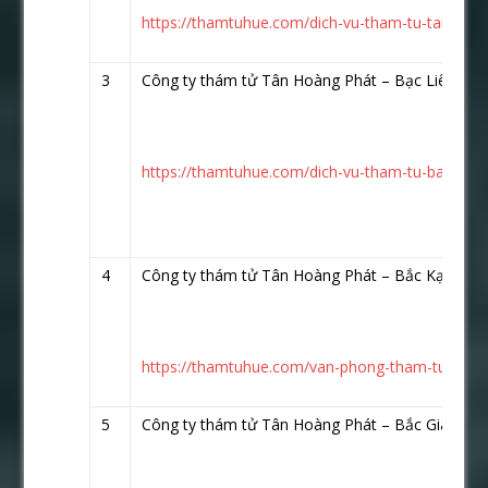
https://thamtuhue.com/dich-vu-tham-tu-tai-vung-
3
Công ty thám tử Tân Hoàng Phát – Bạc Liêu
htt
https://thamtuhue.com/dich-vu-tham-tu-bac-lieu-
4
Công ty thám tử Tân Hoàng Phát – Bắc Kạn
htt
https://thamtuhue.com/van-phong-tham-tu-tai-ti
5
Công ty thám tử Tân Hoàng Phát – Bắc Giang
ht