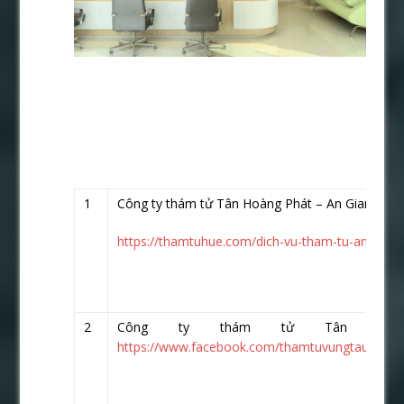
1
Công ty thám tử Tân Hoàng Phát – An Giang
h
https://thamtuhue.com/dich-vu-tham-tu-an-giang-
2
Công ty thám tử Tân Hoà
https://www.facebook.com/thamtuvungtau.vn/