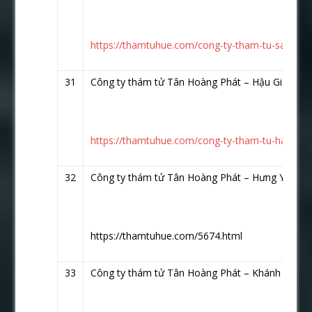
https://thamtuhue.com/cong-ty-tham-tu-sai-gon-
31
Công ty thám tử Tân Hoàng Phát – Hậu Giang
ht
https://thamtuhue.com/cong-ty-tham-tu-hau-gia
32
Công ty thám tử Tân Hoàng Phát – Hưng Yên
ht
https://thamtuhue.com/5674.html
33
Công ty thám tử Tân Hoàng Phát – Khánh Hòa
h