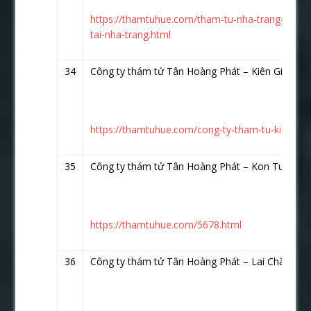
https://thamtuhue.com/tham-tu-nha-trang-hotli
tai-nha-trang.html
34
Công ty thám tử Tân Hoàng Phát – Kiên Giang
h
https://thamtuhue.com/cong-ty-tham-tu-kien-gian
35
Công ty thám tử Tân Hoàng Phát – Kon Tum
ht
https://thamtuhue.com/5678.html
36
Công ty thám tử Tân Hoàng Phát – Lai Châu
htt