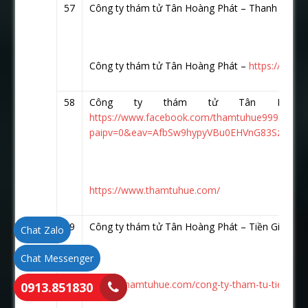
57
Công ty thám tử Tân Hoàng Phát – Thanh Hóa
h
Công ty thám tử Tân Hoàng Phát –
https://www
58
Công ty thám tử Tân Hoàn
https://www.facebook.com/thamtuhue9999.vn?
paipv=0&eav=AfbSw9hypyVBu0EHVnG83Szf_Fj
https://www.thamtuhue.com/
59
Công ty thám tử Tân Hoàng Phát – Tiền Giang
h
Chat Zalo
Chat Messenger
https://thamtuhue.com/cong-ty-tham-tu-tien-gian
0913.851830