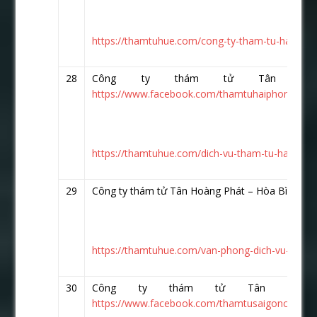
https://thamtuhue.com/cong-ty-tham-tu-hai-duon
28
Công ty thám tử Tân Hoà
https://www.facebook.com/thamtuhaiphong.vn/
https://thamtuhue.com/dich-vu-tham-tu-hai-phon
29
Công ty thám tử Tân Hoàng Phát – Hòa Bình
htt
https://thamtuhue.com/van-phong-dich-vu-tham-t
30
Công ty thám tử Tân Hoàn
https://www.facebook.com/thamtusaigonchuyenn