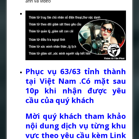
ảnh và video
Phục vụ 63/63 tỉnh thành
tại Việt Nam .Có mặt sau
10p khi nhận được yêu
cầu của quý khách
Mời quý khách tham khảo
nội dung dịch vụ từng khu
vực theo yêu cầu kèm Link