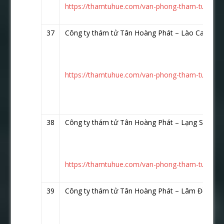
https://thamtuhue.com/van-phong-tham-tu-lai-c
37
Công ty thám tử Tân Hoàng Phát – Lào Cai
http
https://thamtuhue.com/van-phong-tham-tu-tinh-l
38
Công ty thám tử Tân Hoàng Phát – Lạng Sơn
ht
https://thamtuhue.com/van-phong-tham-tu-lang-
39
Công ty thám tử Tân Hoàng Phát – Lâm Đồng
h