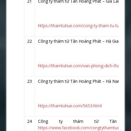
21
Công ty thám tử Tân Hoàng Phát – Gia Lai
https
https://thamtuhue.com/cong-ty-tham-tu-tu-gia-lai
22
Công ty thám tử Tân Hoàng Phát – Hà Giang
htt
https://thamtuhue.com/van-phong-dich-tham-tu-
23
Công ty thám tử Tân Hoàng Phát – Hà Nam
htt
https://thamtuhue.com/5653.html
24
Công ty thám tử Tân H
https://www.facebook.com/congtythamtuchuyeng