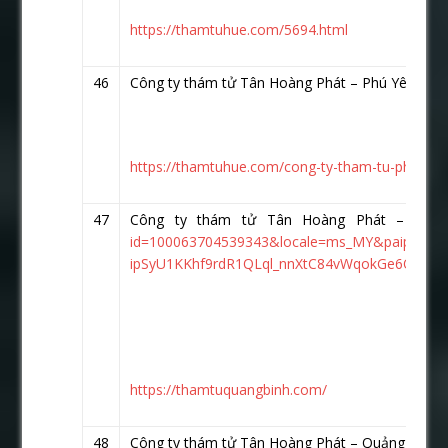
https://thamtuhue.com/5694.html
46
Công ty thám tử Tân Hoàng Phát – Phú Yên
htt
https://thamtuhue.com/cong-ty-tham-tu-phu-yen-
47
Công ty thám tử Tân Hoàng Phát – Qu
id=100063704539343&locale=ms_MY&paipv=
ipSyU1KKhf9rdR1QLql_nnXtC84vWqokGe6Ot0
https://thamtuquangbinh.com/
48
Công ty thám tử Tân Hoàng Phát – Quảng Nam