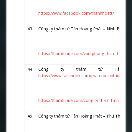
https://www.facebook.com/thanhhoatt/
43
Công ty thám tử Tân Hoàng Phát – Ninh Bình
ht
https://thamtuhue.com/van-phong-tham-tu-ninh-
44
Công ty thám tử Tân H
https://www.facebook.com/thamtuninhthuan.vn.n
https://thamtuhue.com/cong-ty-tham-tu-ninh-thu
45
Công ty thám tử Tân Hoàng Phát – Phú Thọ
htt