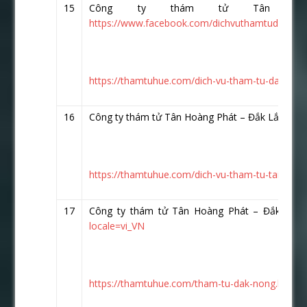
15
Công ty thám tử Tân Ho
https://www.facebook.com/dichvuthamtudanang.
https://thamtuhue.com/dich-vu-tham-tu-da-nang-
16
Công ty thám tử Tân Hoàng Phát – Đắk Lắk
http
https://thamtuhue.com/dich-vu-tham-tu-tai-dak-l
17
Công ty thám tử Tân Hoàng Phát – Đắk Nôn
locale=vi_VN
https://thamtuhue.com/tham-tu-dak-nong.html